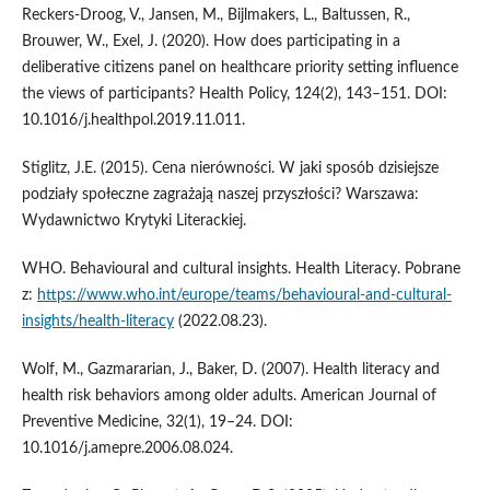
Reckers-Droog, V., Jansen, M., Bijlmakers, L., Baltussen, R.,
Brouwer, W., Exel, J. (2020). How does participating in a
deliberative citizens panel on healthcare priority setting influence
the views of participants? Health Policy, 124(2), 143–151. DOI:
10.1016/j.healthpol.2019.11.011.
Stiglitz, J.E. (2015). Cena nierówności. W jaki sposób dzisiejsze
podziały społeczne zagrażają naszej przyszłości? Warszawa:
Wydawnictwo Krytyki Literackiej.
WHO. Behavioural and cultural insights. Health Literacy. Pobrane
z:
https://www.who.int/europe/teams/behavioural-and-cultural-
insights/health-literacy
(2022.08.23).
Wolf, M., Gazmararian, J., Baker, D. (2007). Health literacy and
health risk behaviors among older adults. American Journal of
Preventive Medicine, 32(1), 19–24. DOI:
10.1016/j.amepre.2006.08.024.