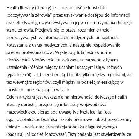
Health literacy (literacy) jest to zdolność jednostki do
„odczytywania zdrowia” przez uzyskiwanie dostępu do informacji
oraz efektywnego wykorzystywania jej w celu utrzymania dobrego
stanu zdrowia. Przejawia się to przez: rozumienie treści
przekazywanych w informacjach medycznych, umiejętności
korzystania z usług medycznych, a następnie respektowanie
zaleceń profesjonalistów. Występują tutaj jednak liczne
nierówności. Nierówności te związane są zarówno z typem
kształcenia (różnice między uczniami uczącymi się w różnych
typach szkół), jak i przestrzenią, i to nie tylko między regionami, ale
też wewnątrz regionów, czyli między młodzieżą mieszkającą w
miastach i mieszkającą na wsiach.
Celem artykułu jest wskazanie na nierówności dotyczące health
literacy dorosłej, uczącej się młodzieży województwa
mazowieckiego, biorąc pod uwagę typ kształcenia: licea
ogólnokształcące, technika i szkoły branżowe i układ przestrzenny
(miasto – wieś) oraz prezentacja sondażu diagnostycznego
(badania) „Młodzież Mazowsza”. Tezą badania jest stwierdzenie, że