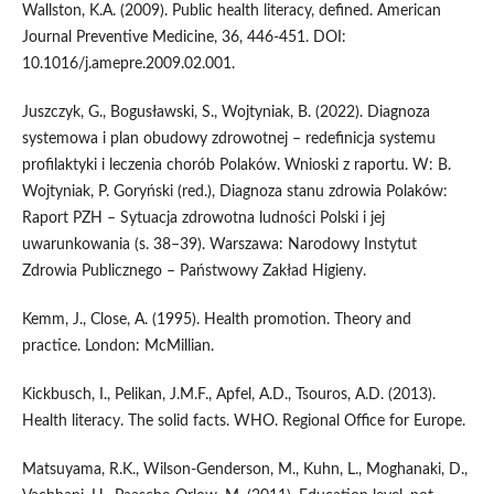
Wallston, K.A. (2009). Public health literacy, defined. American
Journal Preventive Medicine, 36, 446-451. DOI:
10.1016/j.amepre.2009.02.001.
Juszczyk, G., Bogusławski, S., Wojtyniak, B. (2022). Diagnoza
systemowa i plan obudowy zdrowotnej – redefinicja systemu
profilaktyki i leczenia chorób Polaków. Wnioski z raportu. W: B.
Wojtyniak, P. Goryński (red.), Diagnoza stanu zdrowia Polaków:
Raport PZH – Sytuacja zdrowotna ludności Polski i jej
uwarunkowania (s. 38–39). Warszawa: Narodowy Instytut
Zdrowia Publicznego – Państwowy Zakład Higieny.
Kemm, J., Close, A. (1995). Health promotion. Theory and
practice. London: McMillian.
Kickbusch, I., Pelikan, J.M.F., Apfel, A.D., Tsouros, A.D. (2013).
Health literacy. The solid facts. WHO. Regional Office for Europe.
Matsuyama, R.K., Wilson-Genderson, M., Kuhn, L., Moghanaki, D.,