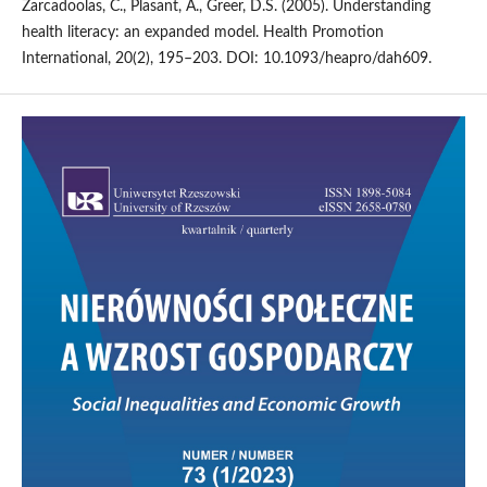
Zarcadoolas, C., Plasant, A., Greer, D.S. (2005). Understanding
health literacy: an expanded model. Health Promotion
International, 20(2), 195–203. DOI: 10.1093/heapro/dah609.