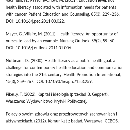
Vachhani, H., Paasche-Orlow, M. (2011). Education level, not
health literacy, associated with information needs for patients
with cancer. Patient Education and Counseling, 85(3), 229–236.
DOI: 10.1016/j.pec.2011.03.022.
Mayer, G., Villaire, M. (2011). Health literacy: An opportunity of
nurses to lead by an example. Nursing Outlook, 59(2), 59–60.
DOI: 10.1016/j.outlook.2011.01.006.
Nutbeam, D., (2000). Health literacy as a public health goal: a
challenge for contemporary health education and communication
strategies into the 21st century. Health Promotion International,
15(3), 259–267. DOI: 10.1093/heapro/15.3.259.
Piketty, T. (2022). Kapitał i ideologia (przekład B. Geppert).
Warszawa: Wydawnictwo Krytyki Politycznej.
Polacy o swoim zdrowiu oraz prozdrowotnych zachowaniach i
aktywnościach. (2012). Komunikat z badań. Warszawa: CEBOS.