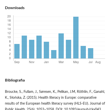
Downloads
Bibliografia
Broucke, S., Fullam, J., Søresen, K., Pelikan, J.M, Röthlin, F., Ganahl,
K., Słońska, Z. (2015). Health literacy in Europe: comparative
results of the European health literacy survey (HLS-EU). Journal of
Public Health, 25(6), 1053–1058. DOI: 10.1093/eurpub/ckv043.