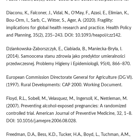
Diaconu, K., Falconer, J., Vidal, N., O’May, F., Azasi, E., Elimian, K.,
Bou-Orm, I., Sarb, C., Witter, S., Ager, A. (2020). Fragility:
implications for global health research and practice. Health Policy
and Planning, 35(2), 235–243. DOI: 10.1093/heapol/czz142.
Dziankowska-Zaborszczyk, E., Ciabiada, B., Maniecka-Bryła, I.
(2014). Samoocena stanu zdrowia jako predyktor umieralności
przedwczesnej. Problemy Higieny i Epidemiologii, 95(4), 866–870.
European Commission Directorate General for Agriculture (DG VI).
(1997). Rural Developments: CAP 2000. Working Document.
Floyd, R.L., Sobell, M., Velasquez, M., Ingersoll, K., Nettleman, M.
(2007). Preventing alcohol-exposed pregnancies: A randomized
controlled trial. American Journal of Preventive Medicine, 32, 1–8.
DOI: 10.1016/j.amepre.2006.08.028.
Freedman, D.A., Bess, K.D., Tucker, H.A., Boyd, L., Tuchman, A.M.,