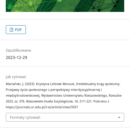
PDF
Opublikowane
2023-12-29
Jak cytować
Mariański, J. (2023). Krystyna Leśniak-Moczuk, Intelektualny krąg społeczny.
Przejawy życia społecznego z perspektywy interdyscyplinarnej i
międzyśrodowiskowej, Wydawnictwo Uniwersytetu Rzeszowskiego, Rzeszów
2023, ss. 376.
Rzeszowskie Studia Socjologiczne
,
16
, 217–221. Pobrano z
https://journals.ur.edu.pl/rss/article/view/9357
Formaty cytowań