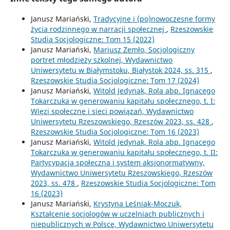
Janusz Mariański,
Tradycyjne i (po)nowoczesne formy
życia rodzinnego w narracji społecznej
,
Rzeszowskie
Studia Socjologiczne: Tom 15 (2022)
Janusz Mariański,
Mariusz Zemło, Socjologiczny
portret młodzieży szkolnej, Wydawnictwo
Uniwersytetu w Białymstoku, Białystok 2024, ss. 315
,
Rzeszowskie Studia Socjologiczne: Tom 17 (2024)
Janusz Mariański,
Witold Jedynak, Rola abp. Ignacego
Tokarczuka w generowaniu kapitału społecznego, t. I:
Więzi społeczne i sieci powiązań, Wydawnictwo
Uniwersytetu Rzeszowskiego, Rzeszów 2023, ss. 428
,
Rzeszowskie Studia Socjologiczne: Tom 16 (2023)
Janusz Mariański,
Witold Jedynak, Rola abp. Ignacego
Tokarczuka w generowaniu kapitału społecznego, t. II:
Partycypacja społeczna i system aksjonormatywny,
Wydawnictwo Uniwersytetu Rzeszowskiego, Rzeszów
2023, ss. 478
,
Rzeszowskie Studia Socjologiczne: Tom
16 (2023)
Janusz Mariański,
Krystyna Leśniak-Moczuk,
Kształcenie socjologów w uczelniach publicznych i
niepublicznych w Polsce, Wydawnictwo Uniwersytetu