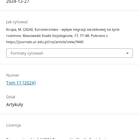
2024-12-27
Jak cytować
Krupa, M. (2024). Eurosieroctwo - wpływ migracji zarobkowej na życie
rodzinne.
Rzeszowskie Studia Socjologiczne
,
17
, 77–88. Pobrano z
https://journals.ur.edu.pl/rss/article/view/9445
Formaty cytowań
Numer
Tom 17 (2024)
Dział
Artykuły
Licencja