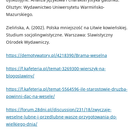
Olsztyn: Wydawnictwo Uniwersytetu Warmińsko-
Mazurskiego.
Zielińska, A. (2002). Polska mniejszość na Litwie kowieńskiej.
Studium socjolingwistyczne. Warszawa: Slawistyczny
Ośrodek Wydawniczy.
https://demotywatory.pl/4218390/Brama-weselna
https://f.kafeteria.pl/temat-3269300-wierszyk-na-
blogoslawiny/
https://f.kafeteria.pl/temat-5564596-ile-starostowie-druzba-
powinni-dac-na-wesele/
https://forum.28dni.pl/discussion/231/18/zwyczaje-
weselne-lubne-i-przedlubne-wasze-przygotowania-do-
wielkiego-dnia/