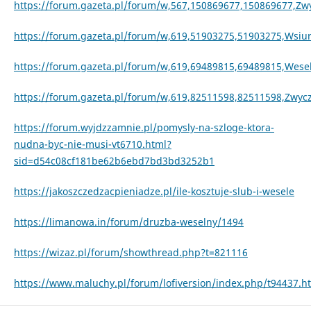
https://forum.gazeta.pl/forum/w,567,150869677,150869677,Z
https://forum.gazeta.pl/forum/w,619,51903275,51903275,Wsiur
https://forum.gazeta.pl/forum/w,619,69489815,69489815,Wese
https://forum.gazeta.pl/forum/w,619,82511598,82511598,Zwycza
https://forum.wyjdzzamnie.pl/pomysly-na-szloge-ktora-
nudna-byc-nie-musi-vt6710.html?
sid=d54c08cf181be62b6ebd7bd3bd3252b1
https://jakoszczedzacpieniadze.pl/ile-kosztuje-slub-i-wesele
https://limanowa.in/forum/druzba-weselny/1494
https://wizaz.pl/forum/showthread.php?t=821116
https://www.maluchy.pl/forum/lofiversion/index.php/t94437.h