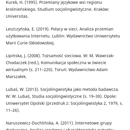
Kurek, H. (1995). Przemiany językowe wsi regionu
krośnieńskiego. Studium socjolingwistyczne. Kraków:
Universitas.
Leszczyńska, E. (2019). Polacy w sieci. Analiza przemian
użytkowania Internetu. Lublin: Wydawnictwo Uniwersytetu
Marii Curie-Skłodowskiej.
Lipińska, J. (2008). Tożsamość sieciowa. W: M. Wawrzak‐
Chodaczek (red.), Komunikacja społeczna w świecie
wirtualnym (s. 211–220). Toruń: Wydawnictwo Adam
Marszałek.
Lubaś, W. (2013). Socjolingwistyka jako metoda badawcza.
W: W. Lubaś, Studia socjolingwistyczne (s. 19–30). Opole:
Uniwersytet Opolski (przedruk z: Socjolingwistyka 2, 1979, s.
11–26).
Naruszewicz-Duchlińska, A. (2011). Internetowe grupy
dyskusyjne. Analiza językowa i charakterystyka gatunku.