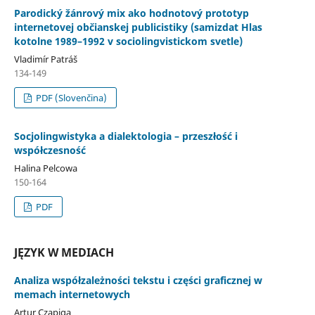
Parodický žánrový mix ako hodnotový prototyp
internetovej občianskej publicistiky (samizdat Hlas
kotolne 1989–1992 v sociolingvistickom svetle)
Vladimír Patráš
134-149
PDF (Slovenčina)
Socjolingwistyka a dialektologia – przeszłość i
współczesność
Halina Pelcowa
150-164
PDF
JĘZYK W MEDIACH
Analiza współzależności tekstu i części graficznej w
memach internetowych
Artur Czapiga