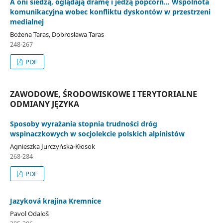
A oni siedzą, oglądają dramę i jedzą popcorn... Wspólnota
komunikacyjna wobec konfliktu dyskontów w przestrzeni
medialnej
Bożena Taras, Dobrosława Taras
248-267
PDF
ZAWODOWE, ŚRODOWISKOWE I TERYTORIALNE
ODMIANY JĘZYKA
Sposoby wyrażania stopnia trudności dróg
wspinaczkowych w socjolekcie polskich alpinistów
Agnieszka Jurczyńska-Kłosok
268-284
PDF
Jazyková krajina Kremnice
Pavol Odaloš