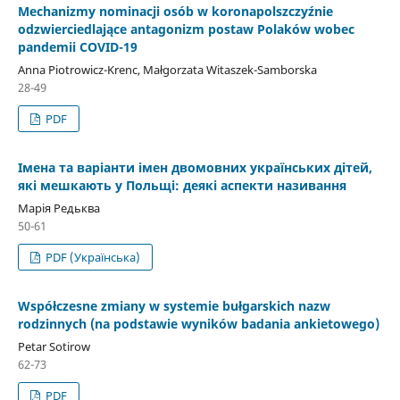
Mechanizmy nominacji osób w koronapolszczyźnie
odzwierciedlające antagonizm postaw Polaków wobec
pandemii COVID-19
Anna Piotrowicz-Krenc, Małgorzata Witaszek-Samborska
28-49
PDF
Імена та варіанти імен двомовних українських дітей,
які мешкають у Польщі: деякі аспекти називання
Марія Редьква
50-61
PDF (Українська)
Współczesne zmiany w systemie bułgarskich nazw
rodzinnych (na podstawie wyników badania ankietowego)
Petar Sotirow
62-73
PDF