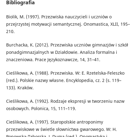
Bibliografia
Biolik, M. (1997). Przezwiska nauczycieli i uczniów o
przejrzystej motywacji semantycznej. Onomastica, XLII, 195–
210.
Burchacka, K. (2012). Przezwiska uczniów gimnazjów i szkół
ponadgimnazjalnych w Działdowie. Analiza formalna i
znaczeniowa. Prace Językoznawcze, 14, 31–41.
Cieślikowa, A. (1988). Przezwiska. W: E. Rzetelska-Feleszko
(red.). Polskie nazwy własne. Encyklopedia, cz. 2 (s. 119–
133). Kraków.
Cieślikowa, A. (1992). Rodzaje ekspresji w tworzeniu nazw
osobowych. Polonica, 15, 111–119.
Cieślikowa, A. (1997). Staropolskie antroponimy
przezwiskowe w świetle słownictwa gwarowego. W: H.
Popowska-Taborska, J. Duma (red.). Onomastyka i