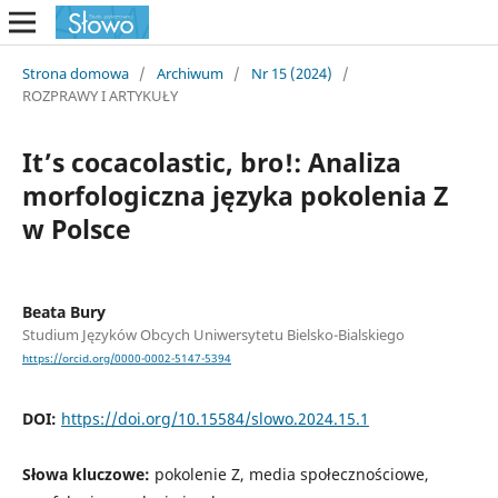
Strona domowa
/
Archiwum
/
Nr 15 (2024)
/
ROZPRAWY I ARTYKUŁY
It’s cocacolastic, bro!: Analiza
morfologiczna języka pokolenia Z
w Polsce
Beata Bury
Studium Języków Obcych Uniwersytetu Bielsko-Bialskiego
https://orcid.org/0000-0002-5147-5394
DOI:
https://doi.org/10.15584/slowo.2024.15.1
Słowa kluczowe:
pokolenie Z, media społecznościowe,