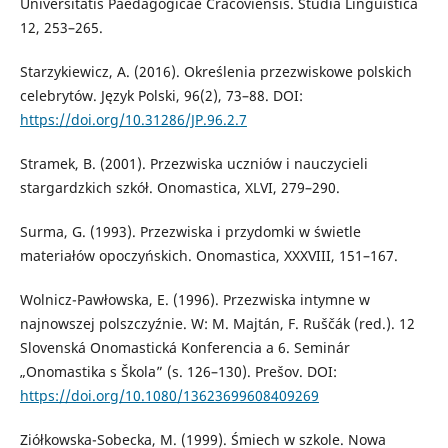
Universitatis Paedagogicae Cracoviensis. Studia Linguistica
12, 253–265.
Starzykiewicz, A. (2016). Określenia przezwiskowe polskich
celebrytów. Język Polski, 96(2), 73–88. DOI:
https://doi.org/10.31286/JP.96.2.7
Stramek, B. (2001). Przezwiska uczniów i nauczycieli
stargardzkich szkół. Onomastica, XLVI, 279–290.
Surma, G. (1993). Przezwiska i przydomki w świetle
materiałów opoczyńskich. Onomastica, XXXVIII, 151–167.
Wolnicz-Pawłowska, E. (1996). Przezwiska intymne w
najnowszej polszczyźnie. W: M. Majtán, F. Ruščák (red.). 12
Slovenská Onomastická Konferencia a 6. Seminár
„Onomastika s Škola” (s. 126–130). Prešov. DOI:
https://doi.org/10.1080/13623699608409269
Ziółkowska-Sobecka, M. (1999). Śmiech w szkole. Nowa