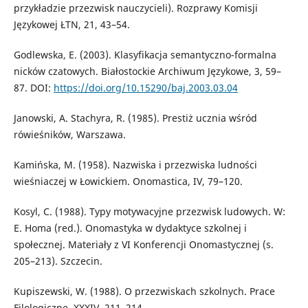
przykładzie przezwisk nauczycieli). Rozprawy Komisji
Językowej ŁTN, 21, 43–54.
Godlewska, E. (2003). Klasyfikacja semantyczno-formalna
nicków czatowych. Białostockie Archiwum Językowe, 3, 59–
87. DOI:
https://doi.org/10.15290/baj.2003.03.04
Janowski, A. Stachyra, R. (1985). Prestiż ucznia wśród
rówieśników, Warszawa.
Kamińska, M. (1958). Nazwiska i przezwiska ludności
wieśniaczej w Łowickiem. Onomastica, IV, 79–120.
Kosyl, C. (1988). Typy motywacyjne przezwisk ludowych. W:
E. Homa (red.). Onomastyka w dydaktyce szkolnej i
społecznej. Materiały z VI Konferencji Onomastycznej (s.
205–213). Szczecin.
Kupiszewski, W. (1988). O przezwiskach szkolnych. Prace
Filologiczne, XXXIV, 211–214.