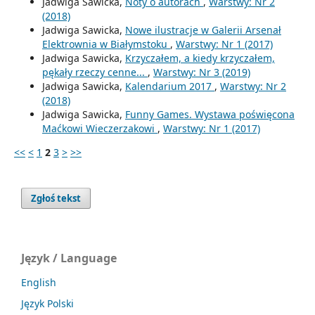
Jadwiga Sawicka,
Noty o autorach
,
Warstwy: Nr 2
(2018)
Jadwiga Sawicka,
Nowe ilustracje w Galerii Arsenał
Elektrownia w Białymstoku
,
Warstwy: Nr 1 (2017)
Jadwiga Sawicka,
Krzyczałem, a kiedy krzyczałem,
pękały rzeczy cenne...
,
Warstwy: Nr 3 (2019)
Jadwiga Sawicka,
Kalendarium 2017
,
Warstwy: Nr 2
(2018)
Jadwiga Sawicka,
Funny Games. Wystawa poświęcona
Maćkowi Wieczerzakowi
,
Warstwy: Nr 1 (2017)
<<
<
1
2
3
>
>>
Zgłoś tekst
Język / Language
English
Język Polski