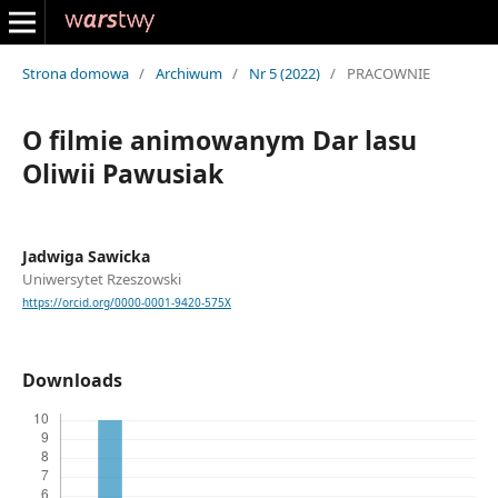
Strona domowa
/
Archiwum
/
Nr 5 (2022)
/
PRACOWNIE
O filmie animowanym Dar lasu
Oliwii Pawusiak
Jadwiga Sawicka
Uniwersytet Rzeszowski
https://orcid.org/0000-0001-9420-575X
Downloads