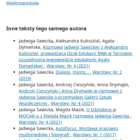
Międzynarodowe
.
Inne teksty tego samego autora
Jadwiga Sawicka, Aleksandra Kubisztal, Agata
Dymańska,
Rozmowa Jadwigi Sawickiej z Aleksandrą
Kubisztal, prowadzącą Dział Edukacji BWA w Tarnowie,
uzupełniona wypowiedzią edukatorki Agaty
Dymańskiej
,
Warstwy: Nr 4 (2021)
Jadwiga Sawicka,
Dialogi, mosty...
,
Warstwy: Nr 2
(2018)
Jadwiga Sawicka, Andrzej Cieszyński, Anna Drymajło,
Andrzej Cieszyński i Anna Drymajło w rozmowie z
Jadwigą Sawicką o przemyskiej Galerii Sztuki
Współczesnej
,
Warstwy: Nr 4 (2021)
Jadwiga Sawicka, Magda Mazik,
O bibliotece w
MOCAK-u z Magdą Mazik rozmawia Jadwiga Sawicka
,
Warstwy: Nr 4 (2021)
Jadwiga Sawicka,
Autofocus. Wystawa pracowni
mulitimediów i fotografi
,
Warstwy: Nr 1 (2017)