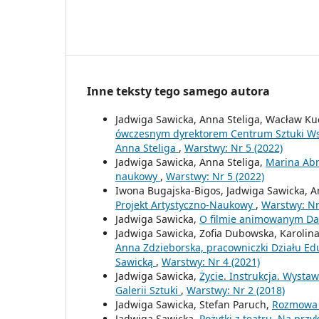
Inne teksty tego samego autora
Jadwiga Sawicka, Anna Steliga, Wacław K
ówczesnym dyrektorem Centrum Sztuki Wsp
Anna Steliga
,
Warstwy: Nr 5 (2022)
Jadwiga Sawicka, Anna Steliga,
Marina Abr
naukowy
,
Warstwy: Nr 5 (2022)
Iwona Bugajska-Bigos, Jadwiga Sawicka, A
Projekt Artystyczno-Naukowy
,
Warstwy: Nr
Jadwiga Sawicka,
O filmie animowanym Dar
Jadwiga Sawicka, Zofia Dubowska, Karolin
Anna Zdzieborska, pracowniczki Działu Edu
Sawicką
,
Warstwy: Nr 4 (2021)
Jadwiga Sawicka,
Życie. Instrukcja. Wysta
Galerii Sztuki
,
Warstwy: Nr 2 (2018)
Jadwiga Sawicka, Stefan Paruch,
Rozmowa 
Jadwiga Sawicka,
Pożytki z teatru. Na przy