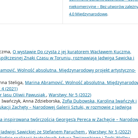
niekomercyjne – Bez utworów zależn
4.0 Międzynarodowe
.
uczma,
O wystawie Do czysta z jej kuratorem Wacławem Kuczmą,
ółczesnej Znaki Czasu w Toruniu, rozmawiają Jadwiga Sawicka i
amović. Wolność absolutna. Międzynarodowy projekt artystyczno-
nna Steliga,
Marina Abramović. Wolność absolutna. Międzynarodo
 4 (2021)
 lasu Oliwii Pawusiak
,
Warstwy: Nr 5 (2022)
a Iwańczyk, Anna Zdzieborska,
Zofia Dubowska, Karolina Iwańczyk i
kacji Zachęty – Narodowej Galerii Sztuki, w rozmowie z Jadwigą
wa inspirowana twórczością Georges’a Pereca w Zachęcie – Narodow
Jadwigi Sawickiej ze Stefanem Paruchem
,
Warstwy: Nr 5 (2022)
kładzie realizacji teatralnych Artura Żmijewskiego i Zorki Wollny
,