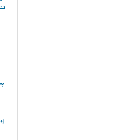
ych
wy
ej