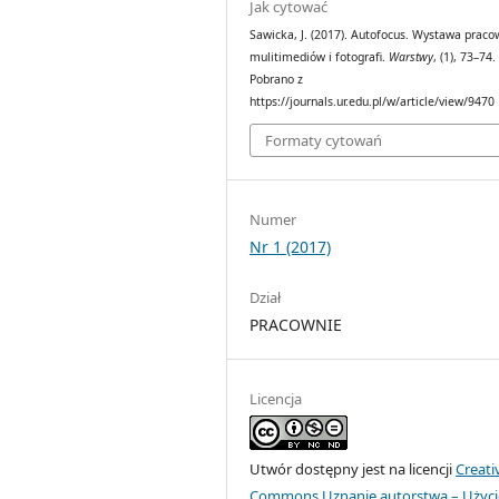
Jak cytować
Sawicka, J. (2017). Autofocus. Wystawa praco
mulitimediów i fotografi.
Warstwy
, (1), 73–74.
Pobrano z
https://journals.ur.edu.pl/w/article/view/9470
Formaty cytowań
Numer
Nr 1 (2017)
Dział
PRACOWNIE
Licencja
Utwór dostępny jest na licencji
Creati
Commons Uznanie autorstwa – Użyci