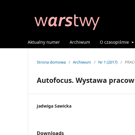
Aktualny numer
Archiwum
O czasopiśmie
Strona domowa
/
Archiwum
/
Nr 1 (2017)
/
PRAC
Autofocus. Wystawa pracown
Jadwiga Sawicka
Downloads