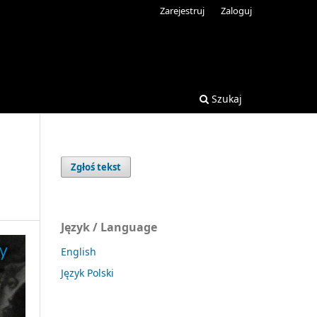
Zarejestruj
Zaloguj
Szukaj
Zgłoś tekst
Język / Language
English
Język Polski