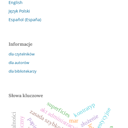
English
Język Polski
Español (España)
Informacje
dla czytelników
dla autorów
dla bibliotekarzy
Słowa kluczowe
superficies
kontratyp
akt administracyjny
zasada szybkości
złożenie
mar
lek