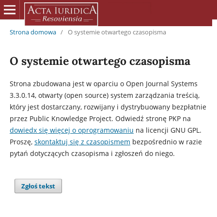
Strona domowa
/
O systemie otwartego czasopisma
O systemie otwartego czasopisma
Strona zbudowana jest w oparciu o Open Journal Systems
3.3.0.14, otwarty (open source) system zarządzania treścią,
który jest dostarczany, rozwijany i dystrybuowany bezpłatnie
przez Public Knowledge Project. Odwiedź stronę PKP na
dowiedx się więcej o oprogramowaniu
na licencji GNU GPL.
Proszę,
skontaktuj się z czasopismem
bezpośrednio w razie
pytań dotyczących czasopisma i zgłoszeń do niego.
Zgłoś tekst