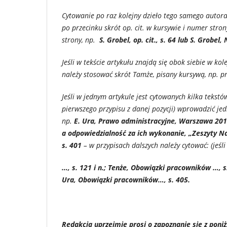
Cytowanie po raz kolejny dzieło tego samego autora 
po przecinku skrót op. cit. w kursywie i numer str
strony, np.
S. Grobel, op. cit., s. 64 lub S. Grobel
Jeśli w tekście artykułu znajdą się obok siebie w ko
należy stosować skrót Tamże, pisany kursywą, np. p
Jeśli w jednym artykule jest cytowanych kilka tekstó
pierwszego przypisu z danej pozycji) wprowadzić jedn
np.
E. Ura, Prawo administracyjne, Warszawa 2010,
a odpowiedzialność za ich wykonanie, „Zeszyty N
s. 401
– w przypisach dalszych należy cytować: (jeśl
…, s. 121 i n.; Tenże, Obowiązki pracowników …, s
Ura, Obowiązki pracowników…, s. 405.
Redakcja uprzejmie prosi o zapoznanie się z pon