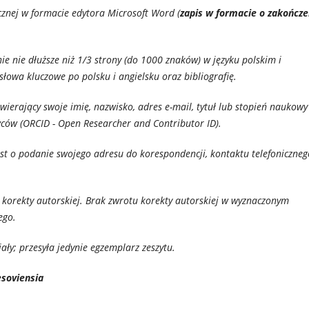
cznej w formacie edytora Microsoft Word (
zapis w formacie o zakończe
ie nie dłuższe niż 1/3 strony (do 1000 znaków) w języku polskim i
słowa kluczowe po polsku i angielsku oraz bibliografię.
ierający swoje imię, nazwisko, adres e-mail, tytuł lub stopień naukowy
owców (ORCID - Open Researcher and Contributor ID).
jest o podanie swojego adresu do korespondencji, kontaktu telefoniczneg
o korekty autorskiej. Brak zwrotu korekty autorskiej w wyznaczonym
ego.
ły; przesyła jedynie egzemplarz zeszytu.
esoviensia