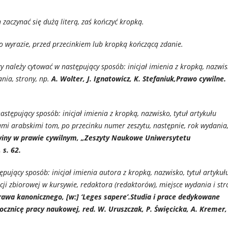
 zaczynać się dużą literą, zaś kończyć kropką.
po wyrazie, przed przecinkiem lub kropką kończącą zdanie.
y należy cytować w następujący sposób: inicjał imienia z kropką, nazwis
ania, strony, np.
A. Wolter, J. Ignatowicz, K. Stefaniuk,Prawo cywilne.
tępujący sposób: inicjał imienia z kropką, nazwisko, tytuł artykułu
rami arabskimi tom, po przecinku numer zeszytu, następnie, rok wydania
 winy w prawie cywilnym, „Zeszyty Naukowe Uniwersytetu
 s. 62.
ępujący sposób: inicjał imienia autora z kropką, nazwisko, tytuł artykuł
kacji zbiorowej w kursywie, redaktora (redaktorów), miejsce wydania i str
awa kanonicznego, [w:] ‘Leges sapere’.Studia i prace dedykowane
ocznicę pracy naukowej, red. W. Uruszczak, P. Święcicka, A. Kremer,