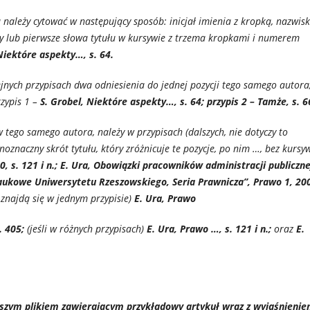
należy cytować w następujący sposób: inicjał imienia z kropką, nazwisk
ony lub pierwsze słowa tytułu w kursywie z trzema kropkami i numerem
, Niektóre aspekty…, s. 64.
lejnych przypisach dwa odniesienia do jednej pozycji tego samego autora
rzypis 1 –
S. Grobel, Niektóre aspekty…, s. 64; przypis 2 – Tamże, s. 6
w tego samego autora, należy w przypisach (dalszych, nie dotyczy to
oznaczny skrót tytułu, który zróżnicuje te pozycje, po nim …, bez kursyw
 s. 121 i n.; E. Ura, Obowiązki pracowników administracji publiczne
aukowe Uniwersytetu Rzeszowskiego, Seria Prawnicza”, Prawo 1, 20
i znajdą się w jednym przypisie)
E. Ura, Prawo
. 405;
(jeśli w różnych przypisach)
E. Ura, Prawo …, s. 121 i n.;
oraz
E.
iższym plikiem zawierającym przykładowy artykuł wraz z wyjaśnieni