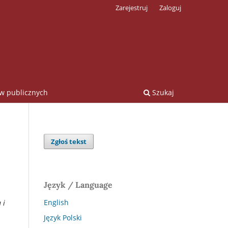
Zarejestruj
Zaloguj
ów publicznych
Szukaj
Zgłoś tekst
Język / Language
English
 i
Język Polski