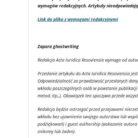
wymogów redakcyjnych. Artykuły nieodpowiadaj
Link do pliku z wymogami redakcyjnymi
Zapora ghostwriting
Redakcja Acta Iuridica Resoviensia wymaga od auto
Przesłanie artykułu do Acta Iuridica Resoviensia jes
Odpowiedzialność za prawdziwość przesłanych danyc
wkładu poszczególnych osób w powstanie publikacji (
metod, itp.,). Obowiązek ten spoczywa przede wszys
Redakcja będzie ostrzegać przed przejawami nierzet
wkładu bez ujawnienia swojego autorstwa lub wspó
podziękowań) i guest authorship (wskazanie autora l
znikomy lub żaden).