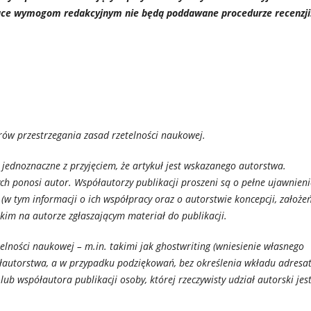
ące wymogom redakcyjnym nie będą poddawane procedurze recenzji
rów przestrzegania zasad rzetelności naukowej.
t jednoznaczne z przyjęciem, że artykuł jest wskazanego autorstwa.
h ponosi autor. Współautorzy publikacji proszeni są o pełne ujawnieni
w tym informacji o ich współpracy oraz o autorstwie koncepcji, założeń
tkim na autorze zgłaszającym materiał do publikacji.
elności naukowej – m.in. takimi jak ghostwriting (wniesienie własnego
łautorstwa, a w przypadku podziękowań, bez określenia wkładu adresa
ub współautora publikacji osoby, której rzeczywisty udział autorski jes