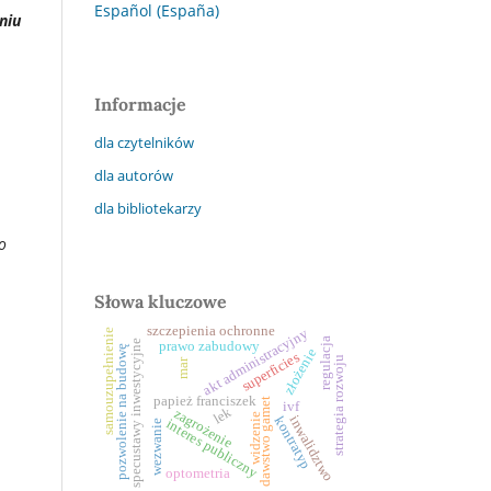
Español (España)
niu
Informacje
dla czytelników
dla autorów
dla bibliotekarzy
o
Słowa kluczowe
szczepienia ochronne
akt administracyjny
samouzupełnienie
regulacja
prawo zabudowy
specustawy inwestycyjne
pozwolenie na budowę
złożenie
superficies
strategia rozwoju
mar
papież franciszek
dawstwo gamet
ivf
lek
zagrożenie
widzenie
inwalidztwo
kontratyp
interes publiczny
wezwanie
optometria