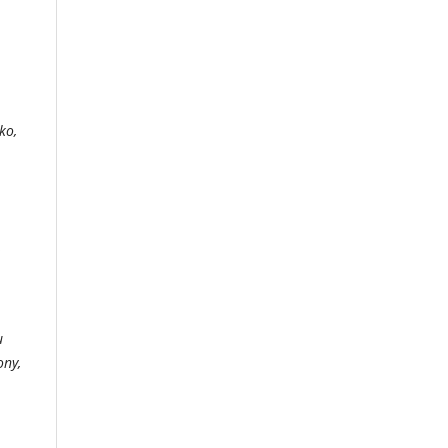
ko,
,
u
ony,