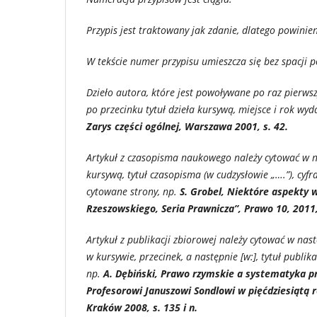
Przypis jest traktowany jak zdanie, dlatego powinien
W tekście numer przypisu umieszcza się bez spacji 
Dzieło autora, które jest powoływane po raz pierwsz
po przecinku tytuł dzieła kursywą, miejsce i rok wyd
Zarys części ogólnej, Warszawa 2001, s. 42.
Artykuł z czasopisma naukowego należy cytować w nas
kursywą, tytuł czasopisma (w cudzysłowie „….”), cyf
cytowane strony, np.
S. Grobel, Niektóre aspekty
Rzeszowskiego, Seria Prawnicza”, Prawo 10, 2011,
Artykuł z publikacji zbiorowej należy cytować w nast
w kursywie, przecinek, a następnie [w:], tytuł publi
np.
A. Dębiński, Prawo rzymskie a systematyka pr
Profesorowi Januszowi Sondlowi w pięćdziesiątą r
Kraków 2008, s. 135 i n.