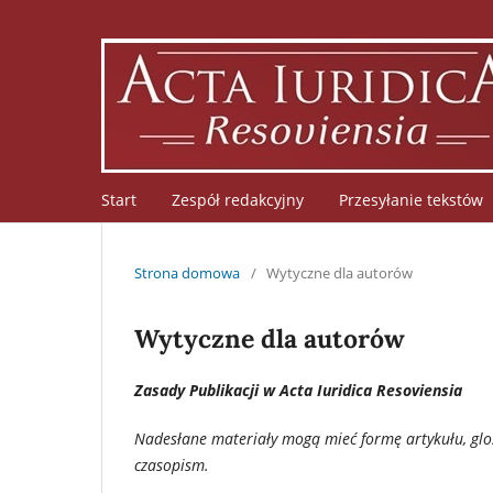
Start
Zespół redakcyjny
Przesyłanie tekstów
Strona domowa
/
Wytyczne dla autorów
Wytyczne dla autorów
Zasady Publikacji w Acta Iuridica Resoviensia
Nadesłane materiały mogą mieć formę artykułu, glo
czasopism.