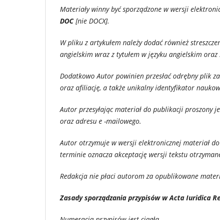
Materiały winny być sporządzone w wersji elektroni
DOC
[nie DOCX].
W pliku z artykułem należy dodać również streszczen
angielskim wraz z tytułem w języku angielskim oraz 
Dodatkowo Autor powinien przesłać odrębny plik zaw
oraz afiliację, a także unikalny identyfikator nauk
Autor przesyłając materiał do publikacji proszony 
oraz adresu e -mailowego.
Autor otrzymuje w wersji elektronicznej materiał d
terminie oznacza akceptację wersji tekstu otrzyman
Redakcja nie płaci autorom za opublikowane materia
Zasady sporządzania przypisów w Acta Iuridica R
Numeracja przypisów jest ciągła.