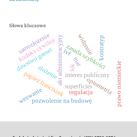
Słowa kluczowe
samozłożenie
widzenie
akt administracyjny
kontratyp
kodeks cywilny
zasada szybkości
dawstwo gamet
ivf
mar
prawo niemieckie
lek
złożenie
papież franciszek
interes publiczny
optometria
superficies
wezwanie
regulacja
pozwolenie na budowę