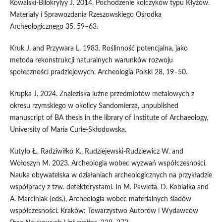
Kowalski-Bilokrylyy J. 2014. Pochodzenie kolczyków typu Kłyżów.
Materiały i Sprawozdania Rzeszowskiego Ośrodka
Archeologicznego 35, 59–63.
Kruk J. and Przywara L. 1983. Roślinność potencjalna, jako
metoda rekonstrukcji naturalnych warunków rozwoju
społeczności pradziejowych. Archeologia Polski 28, 19–50.
Krupka J. 2024. Znaleziska luźne przedmiotów metalowych z
okresu rzymskiego w okolicy Sandomierza, unpublished
manuscript of BA thesis in the library of Institute of Archaeology,
University of Maria Curie-Skłodowska.
Kutyło Ł., Radziwiłko K., Rudziejewski-Rudziewicz W. and
Wołoszyn M. 2023. Archeologia wobec wyzwań współczesności.
Nauka obywatelska w działaniach archeologicznych na przykładzie
współpracy z tzw. detektorystami. In M. Pawleta, D. Kobiałka and
A. Marciniak (eds.), Archeologia wobec materialnych śladów
współczesności. Kraków: Towarzystwo Autorów i Wydawców