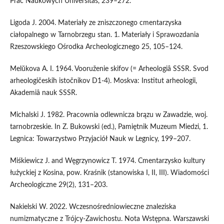
Prac Naukowych Universitas, 239–272.
Ligoda J. 2004. Materiały ze zniszczonego cmentarzyska
ciałopalnego w Tarnobrzegu stan. 1. Materiały i Sprawozdania
Rzeszowskiego Ośrodka Archeologicznego 25, 105–124.
Melŭkova A. I. 1964. Vooruženie skifov (= Arheologiȃ SSSR. Svod
arheologičeskih istočnikov D1-4). Moskva: Institut arheologii,
Akademiâ nauk SSSR.
Michalski J. 1982. Pracownia odlewnicza brązu w Zawadzie, woj.
tarnobrzeskie. In Z. Bukowski (ed.), Pamiętnik Muzeum Miedzi, 1.
Legnica: Towarzystwo Przyjaciół Nauk w Legnicy, 199–207.
Miśkiewicz J. and Węgrzynowicz T. 1974. Cmentarzysko kultury
łużyckiej z Kosina, pow. Kraśnik (stanowiska I, II, III). Wiadomości
Archeologiczne 29(2), 131–203.
Nakielski W. 2022. Wczesnośredniowieczne znaleziska
numizmatyczne z Trójcy-Zawichostu. Nota Wstępna. Warszawski