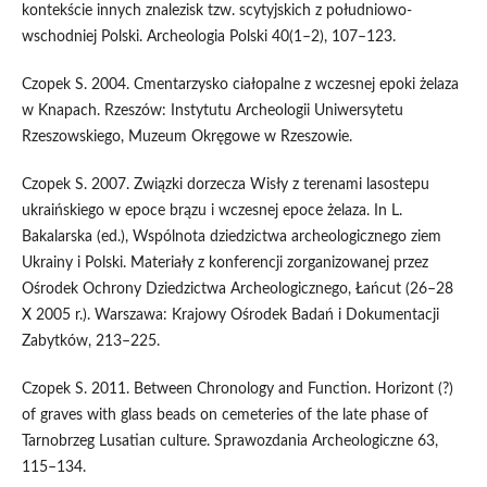
kontekście innych znalezisk tzw. scytyjskich z południowo-
wschodniej Polski. Archeologia Polski 40(1–2), 107–123.
Czopek S. 2004. Cmentarzysko ciałopalne z wczesnej epoki żelaza
w Knapach. Rzeszów: Instytutu Archeologii Uniwersytetu
Rzeszowskiego, Muzeum Okręgowe w Rzeszowie.
Czopek S. 2007. Związki dorzecza Wisły z terenami lasostepu
ukraińskiego w epoce brązu i wczesnej epoce żelaza. In L.
Bakalarska (ed.), Wspólnota dziedzictwa archeologicznego ziem
Ukrainy i Polski. Materiały z konferencji zorganizowanej przez
Ośrodek Ochrony Dziedzictwa Archeologicznego, Łańcut (26–28
X 2005 r.). Warszawa: Krajowy Ośrodek Badań i Dokumentacji
Zabytków, 213–225.
Czopek S. 2011. Between Chronology and Function. Horizont (?)
of graves with glass beads on cemeteries of the late phase of
Tarnobrzeg Lusatian culture. Sprawozdania Archeologiczne 63,
115–134.