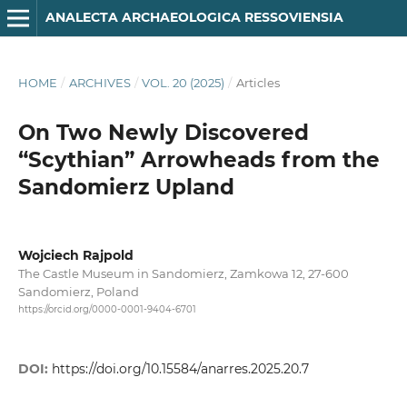
ANA­LECTA ARCHA­EOLO­GICA RES­SO­VIENSIA
HOME
/
ARCHIVES
/
VOL. 20 (2025)
/
Articles
On Two Newly Discovered
“Scythian” Arrowheads from the
Sandomierz Upland
Wojciech Rajpold
The Castle Museum in Sandomierz, Zamkowa 12, 27-600
Sandomierz, Poland
https://orcid.org/0000-0001-9404-6701
DOI:
https://doi.org/10.15584/anarres.2025.20.7