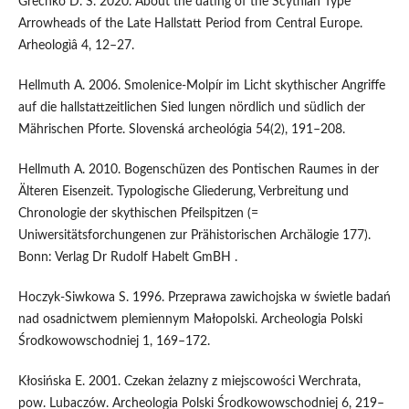
Grechko D. S. 2020. About the dating of the Scythian Type
Arrowheads of the Late Hallstatt Period from Central Europe.
Arheologìâ 4, 12–27.
Hellmuth A. 2006. Smolenice-Molpír im Licht skythischer Angriffe
auf die hallstattzeitlichen Sied lungen nördlich und südlich der
Mährischen Pforte. Slovenská archeológia 54(2), 191–208.
Hellmuth A. 2010. Bogenschüzen des Pontischen Raumes in der
Älteren Eisenzeit. Typologische Gliederung, Verbreitung und
Chronologie der skythischen Pfeilspitzen (=
Uniwersitätsforchungenen zur Prähistorischen Archälogie 177).
Bonn: Verlag Dr Rudolf Habelt GmBH .
Hoczyk-Siwkowa S. 1996. Przeprawa zawichojska w świetle badań
nad osadnictwem plemiennym Małopolski. Archeologia Polski
Środkowowschodniej 1, 169–172.
Kłosińska E. 2001. Czekan żelazny z miejscowości Werchrata,
pow. Lubaczów. Archeologia Polski Środkowowschodniej 6, 219–