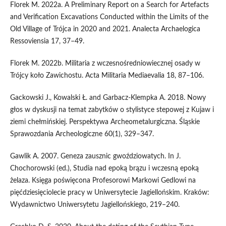
Florek M. 2022a. A Preliminary Report on a Search for Artefacts
and Verification Excavations Conducted within the Limits of the
Old Village of Trójca in 2020 and 2021. Analecta Archaelogica
Ressoviensia 17, 37–49.
Florek M. 2022b. Militaria z wczesnośredniowiecznej osady w
Trójcy koło Zawichostu. Acta Militaria Mediaevalia 18, 87–106.
Gackowski J., Kowalski Ł. and Garbacz-Klempka A. 2018. Nowy
głos w dyskusji na temat zabytków o stylistyce stepowej z Kujaw i
ziemi chełmińskiej. Perspektywa Archeometalurgiczna. Śląskie
Sprawozdania Archeologiczne 60(1), 329–347.
Gawlik A. 2007. Geneza zausznic gwoździowatych. In J.
Chochorowski (ed.), Studia nad epoką brązu i wczesną epoką
żelaza. Księga poświęcona Profesorowi Markowi Gedlowi na
pięćdziesięciolecie pracy w Uniwersytecie Jagiellońskim. Kraków:
Wydawnictwo Uniwersytetu Jagiellońskiego, 219–240.