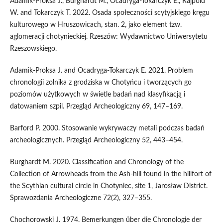
Adamik-Proksa J., Burghardt M., Ocadryga-Tokarczyk E., Rajpold
W. and Tokarczyk T. 2022. Osada społeczności scytyjskiego kręgu
kulturowego w Hruszowicach, stan. 2, jako element tzw.
aglomeracji chotynieckiej. Rzeszów: Wydawnictwo Uniwersytetu
Rzeszowskiego.
Adamik-Proksa J. and Ocadryga-Tokarczyk E. 2021. Problem
chronologii zolnika z grodziska w Chotyńcu i tworzących go
poziomów użytkowych w świetle badań nad klasyfikacją i
datowaniem szpil. Przegląd Archeologiczny 69, 147–169.
Barford P. 2000. Stosowanie wykrywaczy metali podczas badań
archeologicznych. Przegląd Archeologiczny 52, 443–454.
Burghardt M. 2020. Classification and Chronology of the
Collection of Arrowheads from the Ash-hill found in the hillfort of
the Scythian cultural circle in Chotyniec, site 1, Jarosław District.
Sprawozdania Archeologiczne 72(2), 327–355.
Chochorowski J. 1974. Bemerkungen über die Chronologie der