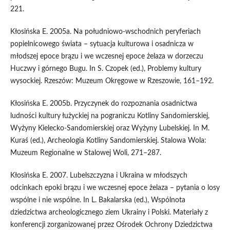
221.
Kłosińska E. 2005a. Na południowo-wschodnich peryferiach
popielnicowego świata – sytuacja kulturowa i osadnicza w
młodszej epoce brązu i we wczesnej epoce żelaza w dorzeczu
Huczwy i górnego Bugu. In S. Czopek (ed.), Problemy kultury
wysockiej. Rzeszów: Muzeum Okręgowe w Rzeszowie, 161–192.
Kłosińska E. 2005b. Przyczynek do rozpoznania osadnictwa
ludności kultury łużyckiej na pograniczu Kotliny Sandomierskiej,
Wyżyny Kielecko-Sandomierskiej oraz Wyżyny Lubelskiej. In M.
Kuraś (ed.), Archeologia Kotliny Sandomierskiej. Stalowa Wola:
Muzeum Regionalne w Stalowej Woli, 271–287.
Kłosińska E. 2007. Lubelszczyzna i Ukraina w młodszych
odcinkach epoki brązu i we wczesnej epoce żelaza – pytania o losy
wspólne i nie wspólne. In L. Bakalarska (ed.), Wspólnota
dziedzictwa archeologicznego ziem Ukrainy i Polski. Materiały z
konferencji zorganizowanej przez Ośrodek Ochrony Dziedzictwa