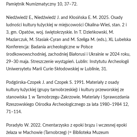
Pamiętnik Numizmatyczny 10, 37–72.
Niedźwiedź E., Niedźwiedź J. and Kłosińska E. M. 2025. Osady
ludności kultury łużyckiej w miejscowości Okalina-Wieś, stan. 2 i
3, gm. Opatów, woj. świętokrzyskie. In T. Dzieńkowski, M.
Maziarczuk, M. Stasiak-Cyran and M. Szeliga M. (eds.), XL Lubelska
Konferencja: Badania archeologiczne w Polsce
środkowowschodniej, zachodniej Białorusi i Ukrainie w 2024 roku,
29–30 maja. Streszczenie wystąpień. Lublin: Instytutu Archeologii
Uniwersytetu Marii Curie-Skłodowskiej w Lublinie, 31.
Podgórska-Czopek J. and Czopek S. 1991. Materiały z osady
kultury łużyckiej (grupy tarnobrzeskiej) i kultury przeworskiej ze
stanowiska 1 w Tarnobrzegu-Zakrzowie. Materiały i Sprawozdania
Rzeszowskiego Ośrodka Archeologicznego za lata 1980–1984 12,
71–114.
Poradyło W. 2022. Cmentarzysko z epoki brązu i wczesnej epoki
żelaza w Machowie (Tarnobrzeg) (= Biblioteka Muzeum