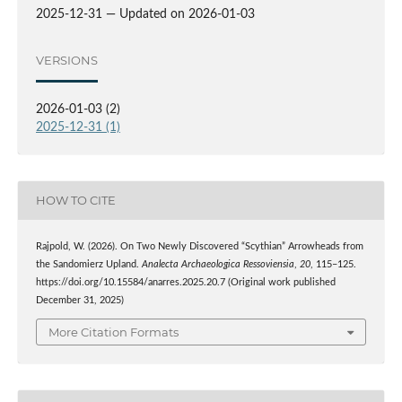
2025-12-31 — Updated on 2026-01-03
VERSIONS
2026-01-03 (2)
2025-12-31 (1)
HOW TO CITE
Rajpold, W. (2026). On Two Newly Discovered “Scythian” Arrowheads from
the Sandomierz Upland.
Ana­lecta Archa­eolo­gica Res­so­viensia
,
20
, 115–125.
https://doi.org/10.15584/anarres.2025.20.7 (Original work published
December 31, 2025)
More Citation Formats