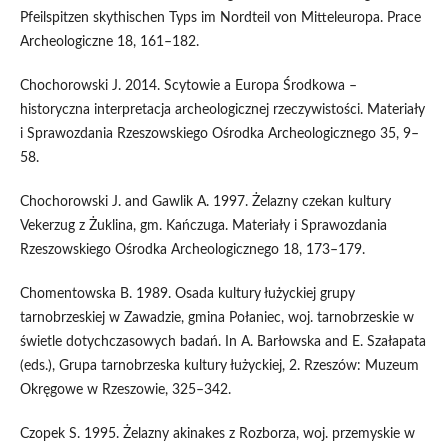
Pfeilspitzen skythischen Typs im Nordteil von Mitteleuropa. Prace
Archeologiczne 18, 161–182.
Chochorowski J. 2014. Scytowie a Europa Środkowa –
historyczna interpretacja archeologicznej rzeczywistości. Materiały
i Sprawozdania Rzeszowskiego Ośrodka Archeologicznego 35, 9–
58.
Chochorowski J. and Gawlik A. 1997. Żelazny czekan kultury
Vekerzug z Żuklina, gm. Kańczuga. Materiały i Sprawozdania
Rzeszowskiego Ośrodka Archeologicznego 18, 173–179.
Chomentowska B. 1989. Osada kultury łużyckiej grupy
tarnobrzeskiej w Zawadzie, gmina Połaniec, woj. tarnobrzeskie w
świetle dotychczasowych badań. In A. Barłowska and E. Szałapata
(eds.), Grupa tarnobrzeska kultury łużyckiej, 2. Rzeszów: Muzeum
Okręgowe w Rzeszowie, 325–342.
Czopek S. 1995. Żelazny akinakes z Rozborza, woj. przemyskie w