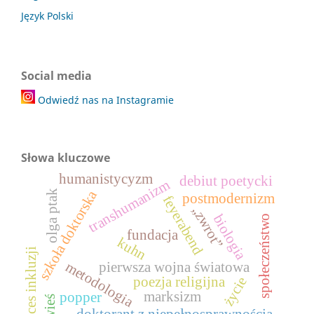
Język Polski
Social media
Odwiedź nas na Instagramie
Słowa kluczowe
humanistycyzm
debiut poetycki
transhumanizm
szkoła doktorska
olga ptak
postmodernizm
feyerabend
„zwrot”
biologia
społeczeństwo
fundacja
kuhn
proces inkluzji
metodologia
pierwsza wojna światowa
poezja religijna
życie
marksizm
popper
wieś
doktorant z niepełnosprawnością