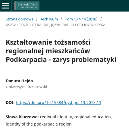
Strona domowa
/
Archiwum
/
Tom 13 Nr 4 (2018)
/
KSZTAŁCENIE LITERACKIE, JĘZYKOWE, GLOTTODYDAKTYKA
Kształtowanie tożsamości
regionalnej mieszkańców
Podkarpacia - zarys problematyki
Danuta Hejda
Uniwersytet Rzeszowski
DOI:
https://doi.org/10.15584/dyd.pol.13.2018.13
Słowa kluczowe:
regional identity, regional education,
identity of the podkarpacie region