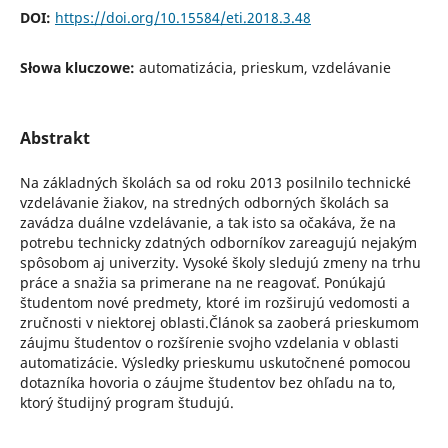
DOI:
https://doi.org/10.15584/eti.2018.3.48
Słowa kluczowe:
automatizácia, prieskum, vzdelávanie
Abstrakt
Na základných školách sa od roku 2013 posilnilo technické
vzdelávanie žiakov, na stredných odborných školách sa
zavádza duálne vzdelávanie, a tak isto sa očakáva, že na
potrebu technicky zdatných odborníkov zareagujú nejakým
spôsobom aj univerzity. Vysoké školy sledujú zmeny na trhu
práce a snažia sa primerane na ne reagovať. Ponúkajú
študentom nové predmety, ktoré im rozširujú vedomosti a
zručnosti v niektorej oblasti.Článok sa zaoberá prieskumom
záujmu študentov o rozšírenie svojho vzdelania v oblasti
automatizácie. Výsledky prieskumu uskutočnené pomocou
dotazníka hovoria o záujme študentov bez ohľadu na to,
ktorý študijný program študujú.