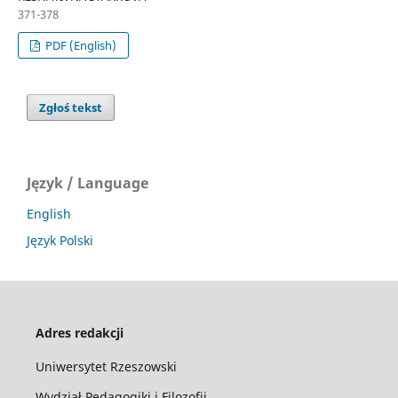
371-378
PDF (English)
Zgłoś tekst
Język / Language
English
Język Polski
Adres redakcji
Uniwersytet Rzeszowski
Wydział Pedagogiki i Filozofii