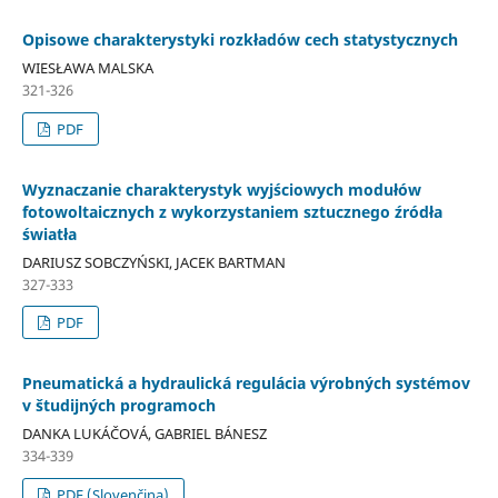
Opisowe charakterystyki rozkładów cech statystycznych
WIESŁAWA MALSKA
321-326
PDF
Wyznaczanie charakterystyk wyjściowych modułów
fotowoltaicznych z wykorzystaniem sztucznego źródła
światła
DARIUSZ SOBCZYŃSKI, JACEK BARTMAN
327-333
PDF
Pneumatická a hydraulická regulácia výrobných systémov
v študijných programoch
DANKA LUKÁČOVÁ, GABRIEL BÁNESZ
334-339
PDF (Slovenčina)