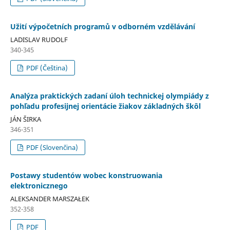
Užití výpočetních programů v odborném vzdělávání
LADISLAV RUDOLF
340-345
PDF (Čeština)
Analýza praktických zadaní úloh technickej olympiády z
pohľadu profesijnej orientácie žiakov základných škôl
JÁN ŠIRKA
346-351
PDF (Slovenčina)
Postawy studentów wobec konstruowania
elektronicznego
ALEKSANDER MARSZAŁEK
352-358
PDF