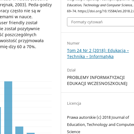
rejnak, 2003). Peda-godzy
Education, Technology and Computer Science
,
racy często nie są w
69–74. https://doi.org/10.15584/eti.2018.2.
blemami w nauce.
Formaty cytowań
er friendly został
e został pozytywnie
ść poszczególnych
swoistość przyjmowała
Numer
 mię-dzy 60 a 70%.
Tom 24 Nr 2 (2018): Edukacja –
Technika – Informatyka
Dział
PROBLEMY INFORMATYZACJI
EDUKACJI WCZESNOSZKOLNEJ
Licencja
Prawa autorskie (c) 2018 Journal of
Education, Technology and Compute
Science