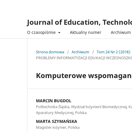
Journal of Education, Techno
O czasopiśmie
Aktualny numer
Archiwum
Strona domowa
/
Archiwum
/
Tom 24 Nr 2 (2018):
PROBLEMY INFORMATYZACJI EDUKACJI WCZESNOSZK
Komputerowe wspomaganie 
MARCIN BUGDOL
Politechnika Śląska, Wydział Inżynierii Biomedycznej, K
Aparatury Medycznej, Polska
MARTA SZYMAŃSKA
Magister inżynier, Polska