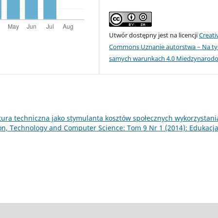
Utwór dostępny jest na licencji
Creati
Commons Uznanie autorstwa – Na ty
samych warunkach 4.0 Miedzynarod
tura techniczna jako stymulanta kosztów społecznych wykorzystani
ion, Technology and Computer Science: Tom 9 Nr 1 (2014): Edukacja