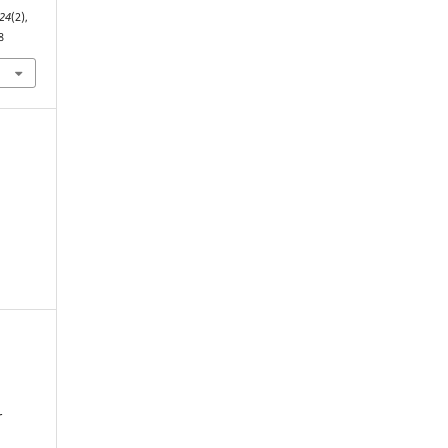
24
(2),
8
r