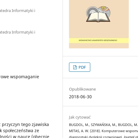
atedra Informatyki i
atedra Informatyki i
PDF
erowe wspomaganie
Opublikowane
2018-06-30
Jak cytować
 przyczyn tego zjawiska
BUGDOL, M., SZYMAŃSKA, M., BUGDOL, M.
ek społeczeństwa ze
MITAS, A. W. (2018). Komputerowe wspom
ności w nauce (obecnie
diagnostyki dysleksji rozwojowej.
Journal o