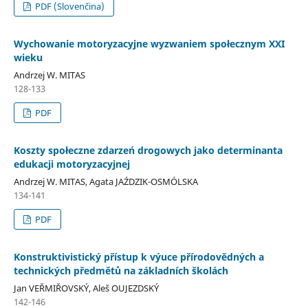
PDF (Slovenčina)
Wychowanie motoryzacyjne wyzwaniem społecznym XXI
wieku
Andrzej W. MITAS
128-133
PDF
Koszty społeczne zdarzeń drogowych jako determinanta
edukacji motoryzacyjnej
Andrzej W. MITAS, Agata JAŹDZIK-OSMÓLSKA
134-141
PDF
Konstruktivistický přístup k výuce přírodovědných a
technických předmětů na základních školách
Jan VEŘMIŘOVSKÝ, Aleš OUJEZDSKÝ
142-146