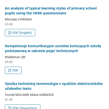
An analysis of typical learning styles of primary school
pupils using the VARK questionnaire
Miroslav CHRÁSKA
63-68
PDF (English)
Kompetencje komunikacyjne uczniów kończących szkołę
podstawową w zakresie pojęć technicznych
Waldemar LIB
69-80
PDF
Výučba technickej terminológie s využitím elektronického
učebného textu
Tomáš MOLNÁR, Mária VARGOVÁ
81-85
PDF (Slovenčina)