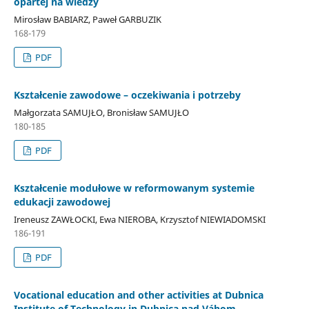
opartej na wiedzy
Mirosław BABIARZ, Paweł GARBUZIK
168-179
PDF
Kształcenie zawodowe – oczekiwania i potrzeby
Małgorzata SAMUJŁO, Bronisław SAMUJŁO
180-185
PDF
Kształcenie modułowe w reformowanym systemie
edukacji zawodowej
Ireneusz ZAWŁOCKI, Ewa NIEROBA, Krzysztof NIEWIADOMSKI
186-191
PDF
Vocational education and other activities at Dubnica
Institute of Technology in Dubnica nad Váhom