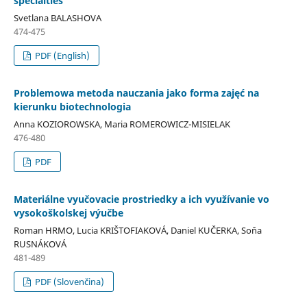
specialties
Svetlana BALASHOVA
474-475
PDF (English)
Problemowa metoda nauczania jako forma zajęć na
kierunku biotechnologia
Anna KOZIOROWSKA, Maria ROMEROWICZ-MISIELAK
476-480
PDF
Materiálne vyučovacie prostriedky a ich využívanie vo
vysokoškolskej výučbe
Roman HRMO, Lucia KRIŠTOFIAKOVÁ, Daniel KUČERKA, Soňa
RUSNÁKOVÁ
481-489
PDF (Slovenčina)