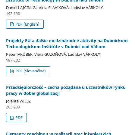
Daniel LAJČIN, Gabriela SLÁVIKOVÁ, Ladislav VÁRKOLY
192-196
PDF (English)
Projekty EU a ďalšie medzinárodné aktivity na Dubnickom
Technologickom Inštitúte v Dubnici nad Váhom
Peter JAKÚBEK, Viera GUZOŇOVÁ, Ladislav VÁRKOLY
197-202
PDF (Slovenčina)
Przedsiębiorczość – cecha pożądana u uczestników rynku
pracy w dobie globalizacji
Jolanta WILSZ
203-209
PDF
Elementy coachingu w realizacji prac inżynierskich