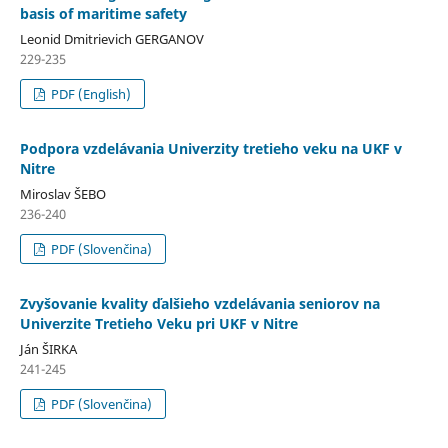
basis of maritime safety
Leonid Dmitrievich GERGANOV
229-235
PDF (English)
Podpora vzdelávania Univerzity tretieho veku na UKF v
Nitre
Miroslav ŠEBO
236-240
PDF (Slovenčina)
Zvyšovanie kvality ďalšieho vzdelávania seniorov na
Univerzite Tretieho Veku pri UKF v Nitre
Ján ŠIRKA
241-245
PDF (Slovenčina)