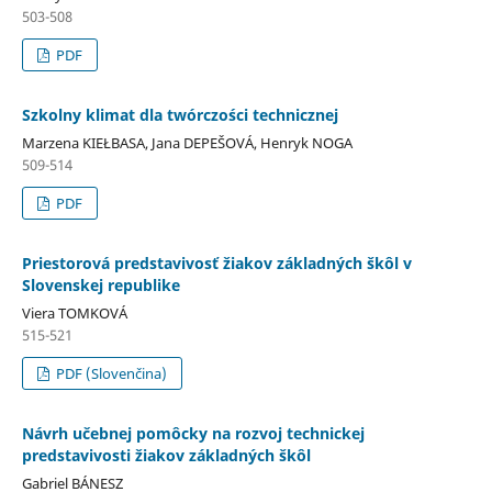
503-508
PDF
Szkolny klimat dla twórczości technicznej
Marzena KIEŁBASA, Jana DEPEŠOVÁ, Henryk NOGA
509-514
PDF
Priestorová predstavivosť žiakov základných škôl v
Slovenskej republike
Viera TOMKOVÁ
515-521
PDF (Slovenčina)
Návrh učebnej pomôcky na rozvoj technickej
predstavivosti žiakov základných škôl
Gabriel BÁNESZ