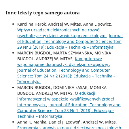
Inne teksty tego samego autora
Karolina Herok, Andrzej W. Mitas, Anna Lipowicz,
Wpływ urządzeń elektronicznych na rozwój
psychofizyczny dzieci w wieku przedszkolnym
,
Journal
of Education, Technology and Computer Science: Tom
29 Nr 3 (2019): Edukacja – Technika – Informatyka
MARCIN BUGDOL, MARTA SZYMAŃSKA, MONIKA
BUGDOL, ANDRZEJ W. MITAS,
Komputerowe
wspomaganie diagnostyki dysleksji rozwojowej
,
Journal of Education, Technology and Computer
Science: Tom 24 Nr 2 (2018): Edukacja – Technika –
Informatyka
MARCIN BUGDOL, DOMINIKA ŁASAK, MONIKA
BUGDOL, ANDRZEJ W. MITAS,
O edukacji
informatycznej w aspekcie kwalifikowanych źródeł
internetowych
,
Journal of Education, Technology and
Computer Science: Tom 23 Nr 1 (2018): Edukacja –
Technika – Informatyka
Anna K. Mańka, Daniel J. Ledwoń, Andrzej W. Mitas,
Ergonomia stanowiska nauki dzieci wczesnoszkolnych