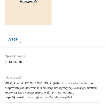
PDF
Opublikowane
2014-06-30
Jak cytować
MITAS, A. W., & JAŹDZIK-OSMÓLSKA, A. (2014). Koszty społeczne zdarzeń
drogowych jako determinanta edukacji motoryzacyjnej.
Journal of Education,
Technology and Computer Science
,
9
(1), 134–141. Pobrano z
https://journals.ur.edu.pl/jetacomps/article/view/6648