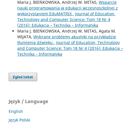
Maria J. BIEŃKOWSKA, Andrzej W. MITAS,
Wsparcie
nauki programowania w edukacji wczesnoszkolnej z
wykorzystaniem EduMATRIX
,
Journal of Education,
Technology and Computer Science: Tom 18 Nr 4
(2016): Edukacja – Technika – Informatyka
Maria J. BIEŃKOWSKA, Andrzej W. MITAS, Agata M.
WIJATA,
Wybrane problemy akustyki na przykładzie
tłumienia dźwięku
,
Journal of Education, Technology
and Computer Science: Tom 18 Nr 4 (2016): Edukacja –
Technika – Informatyka
Zgłoś tekst
Język / Language
English
Język Polski