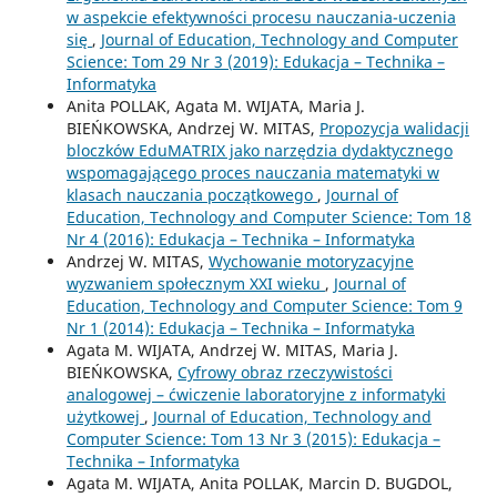
w aspekcie efektywności procesu nauczania-uczenia
się
,
Journal of Education, Technology and Computer
Science: Tom 29 Nr 3 (2019): Edukacja – Technika –
Informatyka
Anita POLLAK, Agata M. WIJATA, Maria J.
BIEŃKOWSKA, Andrzej W. MITAS,
Propozycja walidacji
bloczków EduMATRIX jako narzędzia dydaktycznego
wspomagającego proces nauczania matematyki w
klasach nauczania początkowego
,
Journal of
Education, Technology and Computer Science: Tom 18
Nr 4 (2016): Edukacja – Technika – Informatyka
Andrzej W. MITAS,
Wychowanie motoryzacyjne
wyzwaniem społecznym XXI wieku
,
Journal of
Education, Technology and Computer Science: Tom 9
Nr 1 (2014): Edukacja – Technika – Informatyka
Agata M. WIJATA, Andrzej W. MITAS, Maria J.
BIEŃKOWSKA,
Cyfrowy obraz rzeczywistości
analogowej – ćwiczenie laboratoryjne z informatyki
użytkowej
,
Journal of Education, Technology and
Computer Science: Tom 13 Nr 3 (2015): Edukacja –
Technika – Informatyka
Agata M. WIJATA, Anita POLLAK, Marcin D. BUGDOL,