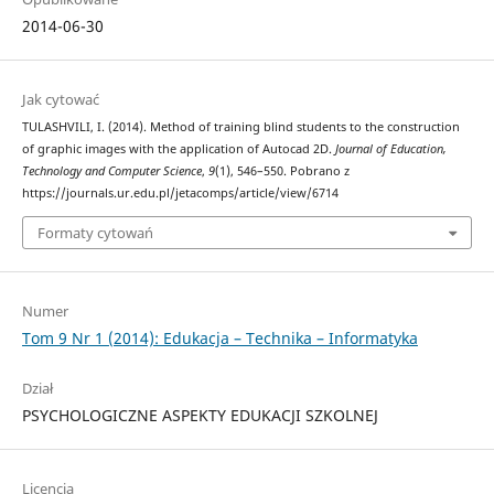
2014-06-30
Jak cytować
TULASHVILI, I. (2014). Method of training blind students to the construction
of graphic images with the application of Autocad 2D.
Journal of Education,
Technology and Computer Science
,
9
(1), 546–550. Pobrano z
https://journals.ur.edu.pl/jetacomps/article/view/6714
Formaty cytowań
Numer
Tom 9 Nr 1 (2014): Edukacja – Technika – Informatyka
Dział
PSYCHOLOGICZNE ASPEKTY EDUKACJI SZKOLNEJ
Licencja