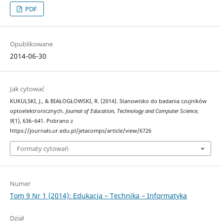
PDF
Opublikowane
2014-06-30
Jak cytować
KUKULSKI, J., & BIAŁOGŁOWSKI, R. (2014). Stanowisko do badania czujników
optoelektronicznych.
Journal of Education, Technology and Computer Science
,
9
(1), 636–641. Pobrano z
https://journals.ur.edu.pl/jetacomps/article/view/6726
Formaty cytowań
Numer
Tom 9 Nr 1 (2014): Edukacja – Technika – Informatyka
Dział