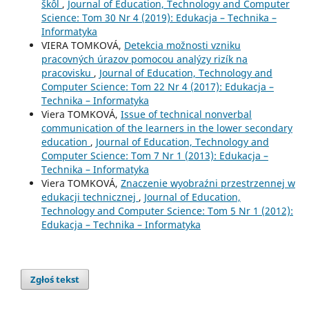
škôl
,
Journal of Education, Technology and Computer
Science: Tom 30 Nr 4 (2019): Edukacja – Technika –
Informatyka
VIERA TOMKOVÁ,
Detekcia možnosti vzniku
pracovných úrazov pomocou analýzy rizík na
pracovisku
,
Journal of Education, Technology and
Computer Science: Tom 22 Nr 4 (2017): Edukacja –
Technika – Informatyka
Viera TOMKOVÁ,
Issue of technical nonverbal
communication of the learners in the lower secondary
education
,
Journal of Education, Technology and
Computer Science: Tom 7 Nr 1 (2013): Edukacja –
Technika – Informatyka
Viera TOMKOVÁ,
Znaczenie wyobraźni przestrzennej w
edukacji technicznej
,
Journal of Education,
Technology and Computer Science: Tom 5 Nr 1 (2012):
Edukacja – Technika – Informatyka
Zgłoś tekst