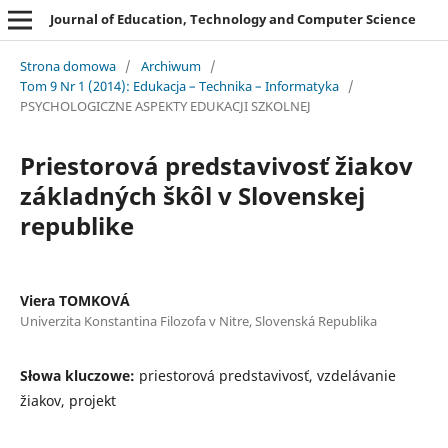
Journal of Education, Technology and Computer Science
Strona domowa
/
Archiwum
/
Tom 9 Nr 1 (2014): Edukacja – Technika – Informatyka
/
PSYCHOLOGICZNE ASPEKTY EDUKACJI SZKOLNEJ
Priestorová predstavivosť žiakov
základných škôl v Slovenskej
republike
Viera TOMKOVÁ
Univerzita Konstantina Filozofa v Nitre, Slovenská Republika
Słowa kluczowe:
priestorová predstavivosť, vzdelávanie
žiakov, projekt