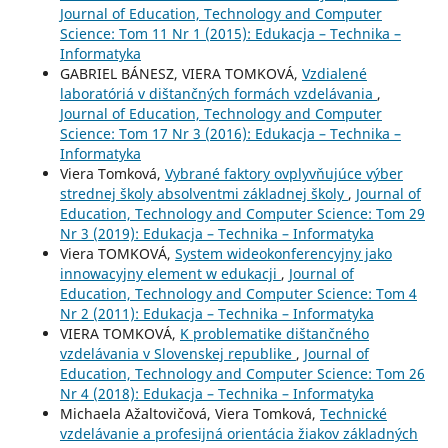
Journal of Education, Technology and Computer
Science: Tom 11 Nr 1 (2015): Edukacja – Technika –
Informatyka
GABRIEL BÁNESZ, VIERA TOMKOVÁ,
Vzdialené
laboratóriá v dištančných formách vzdelávania
,
Journal of Education, Technology and Computer
Science: Tom 17 Nr 3 (2016): Edukacja – Technika –
Informatyka
Viera Tomková,
Vybrané faktory ovplyvňujúce výber
strednej školy absolventmi základnej školy
,
Journal of
Education, Technology and Computer Science: Tom 29
Nr 3 (2019): Edukacja – Technika – Informatyka
Viera TOMKOVÁ,
System wideokonferencyjny jako
innowacyjny element w edukacji
,
Journal of
Education, Technology and Computer Science: Tom 4
Nr 2 (2011): Edukacja – Technika – Informatyka
VIERA TOMKOVÁ,
K problematike dištančného
vzdelávania v Slovenskej republike
,
Journal of
Education, Technology and Computer Science: Tom 26
Nr 4 (2018): Edukacja – Technika – Informatyka
Michaela Ažaltovičová, Viera Tomková,
Technické
vzdelávanie a profesijná orientácia žiakov základných