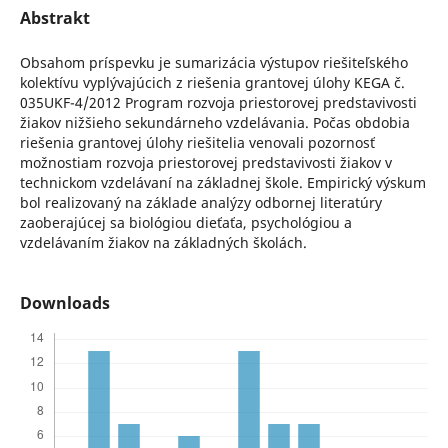
Abstrakt
Obsahom príspevku je sumarizácia výstupov riešiteľského
kolektívu vyplývajúcich z riešenia grantovej úlohy KEGA č.
035UKF-4/2012 Program rozvoja priestorovej predstavivosti
žiakov nižšieho sekundárneho vzdelávania. Počas obdobia
riešenia grantovej úlohy riešitelia venovali pozornosť
možnostiam rozvoja priestorovej predstavivosti žiakov v
technickom vzdelávaní na základnej škole. Empirický výskum
bol realizovaný na základe analýzy odbornej literatúry
zaoberajúcej sa biológiou dieťaťa, psychológiou a
vzdelávaním žiakov na základných školách.
Downloads