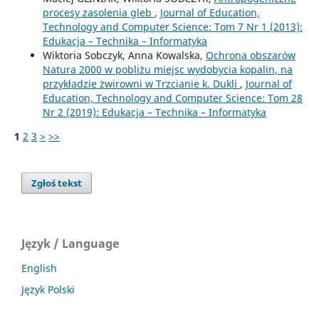
procesy zasolenia gleb
,
Journal of Education,
Technology and Computer Science: Tom 7 Nr 1 (2013):
Edukacja – Technika – Informatyka
Wiktoria Sobczyk, Anna Kowalska,
Ochrona obszarów
Natura 2000 w pobliżu miejsc wydobycia kopalin, na
przykładzie żwirowni w Trzcianie k. Dukli
,
Journal of
Education, Technology and Computer Science: Tom 28
Nr 2 (2019): Edukacja – Technika – Informatyka
1
2
3
>
>>
Zgłoś tekst
Język / Language
English
Język Polski