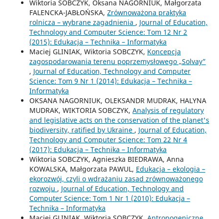
Wiktoria SOBCZYK, Oksana NAGORNIUK, Małgorzata
FALENCKA-JABŁOŃSKA,
Zrównoważona praktyka
rolnicza – wybrane zagadnienia
,
Journal of Education,
Technology and Computer Science: Tom 12 Nr 2
(2015): Edukacja – Technika – Informatyka
Maciej GLINIAK, Wiktoria SOBCZYK,
Koncepcja
zagospodarowania terenu poprzemysłowego „Solvay”
,
Journal of Education, Technology and Computer
Science: Tom 9 Nr 1 (2014): Edukacja – Technika –
Informatyka
OKSANA NAGORNIUK, OLEKSANDR MUDRAK, HALYNA
MUDRAK, WIKTORIA SOBCZYK,
Analysis of regulatory
and legislative acts on the conservation of the planet's
biodiversity, ratified by Ukraine
,
Journal of Education,
Technology and Computer Science: Tom 22 Nr 4
(2017): Edukacja – Technika – Informatyka
Wiktoria SOBCZYK, Agnieszka BIEDRAWA, Anna
KOWALSKA, Małgorzata PAWUL,
Edukacja – ekologia –
ekorozwój, czyli o wdrażaniu zasad zrównoważonego
rozwoju
,
Journal of Education, Technology and
Computer Science: Tom 1 Nr 1 (2010): Edukacja –
Technika – Informatyka
Maciej GLINIAK, Wiktoria SOBCZYK,
Antropogeniczne