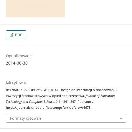
PDF
Opublikowane
2014-06-30
Jak cytować
BYTNAR, P., & SOBCZYK, W. (2014). Dostęp do informacji o finansowaniu
inwestycji środowiskowych w opinii społeczeństwa.
Journal of Education,
Technology and Computer Science
,
9
(1), 341–347. Pobrano z
https://journals.ur.edu.pl/jetacomps/article/view/6678
Formaty cytowań