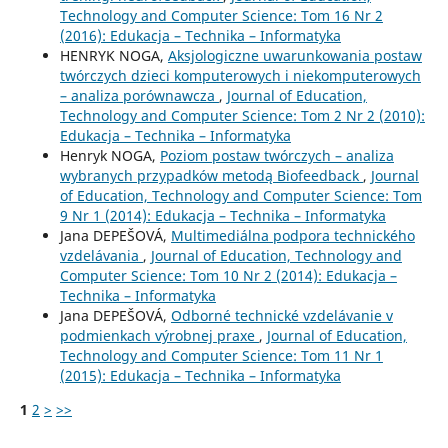
Technology and Computer Science: Tom 16 Nr 2
(2016): Edukacja – Technika – Informatyka
HENRYK NOGA,
Aksjologiczne uwarunkowania postaw
twórczych dzieci komputerowych i niekomputerowych
– analiza porównawcza
,
Journal of Education,
Technology and Computer Science: Tom 2 Nr 2 (2010):
Edukacja – Technika – Informatyka
Henryk NOGA,
Poziom postaw twórczych – analiza
wybranych przypadków metodą Biofeedback
,
Journal
of Education, Technology and Computer Science: Tom
9 Nr 1 (2014): Edukacja – Technika – Informatyka
Jana DEPEŠOVÁ,
Multimediálna podpora technického
vzdelávania
,
Journal of Education, Technology and
Computer Science: Tom 10 Nr 2 (2014): Edukacja –
Technika – Informatyka
Jana DEPEŠOVÁ,
Odborné technické vzdelávanie v
podmienkach výrobnej praxe
,
Journal of Education,
Technology and Computer Science: Tom 11 Nr 1
(2015): Edukacja – Technika – Informatyka
1
2
>
>>