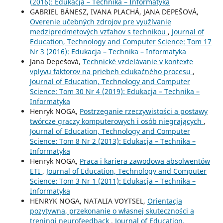
(2016): Edukacja – Technika – Informatyka
GABRIEL BÁNESZ, IVANA PLACHÁ, JANA DEPEŠOVÁ,
Overenie učebných zdrojov pre využívanie
medzipredmetových vzťahov s technikou
,
Journal of
Education, Technology and Computer Science: Tom 17
Nr 3 (2016): Edukacja – Technika – Informatyka
Jana Depešová,
Technické vzdelávanie v kontexte
vplyvu faktorov na priebeh edukačného procesu
,
Journal of Education, Technology and Computer
Science: Tom 30 Nr 4 (2019): Edukacja – Technika –
Informatyka
Henryk NOGA,
Postrzeganie rzeczywistości a postawy
twórcze graczy komputerowych i osób niegrających
,
Journal of Education, Technology and Computer
Science: Tom 8 Nr 2 (2013): Edukacja – Technika –
Informatyka
Henryk NOGA,
Praca i kariera zawodowa absolwentów
ETI
,
Journal of Education, Technology and Computer
Science: Tom 3 Nr 1 (2011): Edukacja – Technika –
Informatyka
HENRYK NOGA, NATALIA VOYTSEL,
Orientacja
pozytywna, przekonanie o własnej skuteczności a
treningi neurofeedback
,
Journal of Education,