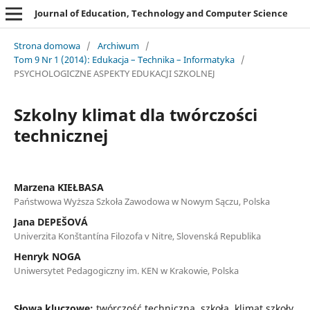
Journal of Education, Technology and Computer Science
Strona domowa
/
Archiwum
/
Tom 9 Nr 1 (2014): Edukacja – Technika – Informatyka
/
PSYCHOLOGICZNE ASPEKTY EDUKACJI SZKOLNEJ
Szkolny klimat dla twórczości
technicznej
Marzena KIEŁBASA
Państwowa Wyższa Szkoła Zawodowa w Nowym Sączu, Polska
Jana DEPEŠOVÁ
Univerzita Konštantína Filozofa v Nitre, Slovenská Republika
Henryk NOGA
Uniwersytet Pedagogiczny im. KEN w Krakowie, Polska
Słowa kluczowe:
twórczość techniczna, szkoła, klimat szkoły