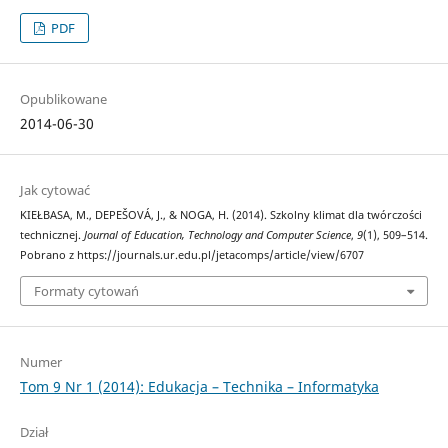
PDF
Opublikowane
2014-06-30
Jak cytować
KIEŁBASA, M., DEPEŠOVÁ, J., & NOGA, H. (2014). Szkolny klimat dla twórczości
technicznej.
Journal of Education, Technology and Computer Science
,
9
(1), 509–514.
Pobrano z https://journals.ur.edu.pl/jetacomps/article/view/6707
Formaty cytowań
Numer
Tom 9 Nr 1 (2014): Edukacja – Technika – Informatyka
Dział