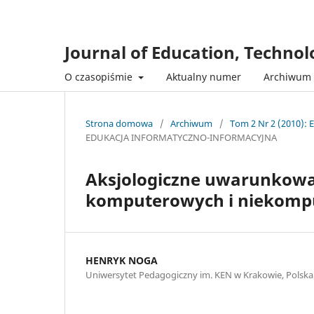
Journal of Education, Techno
O czasopiśmie
Aktualny numer
Archiwum
Strona domowa
/
Archiwum
/
Tom 2 Nr 2 (2010): 
EDUKACJA INFORMATYCZNO-INFORMACYJNA
Aksjologiczne uwarunkowan
komputerowych i niekomp
HENRYK NOGA
Uniwersytet Pedagogiczny im. KEN w Krakowie, Polska