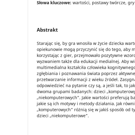
Słowa kluczowe:
wartości, postawy twórcze, gr
Abstrakt
Starając się, by gra wnosiła w życie dziecka wart
opiekunowie mogą przyczynić się do tego, aby m
korzystając z gier, przejmowało pozytywne wzorc
wyzwaniem także dla edukacji medialnej. Aby w
multimedialna kształciła człowieka kognitywneg
zgłębiania i poznawania świata poprzez aktywne 
przetwarzanie informacji z wieku źródeł. Zasyg
odpowiedzieć na pytanie czy są, a jeśli tak, to j
dwoma grupami badanych: dzieci „komputerowy
„niekomputerowych”. Jakie wartości preferują b
jakie są ich motywy i metody działania. Jak równ
„komputerowych” różnią się w jakiś sposób od 
dzieci „niekomputerowe”.