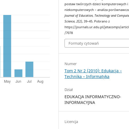
postaw twórczych dzieci komputerowych i
niekomputerowych – analiza porównawcza
Journal of Education, Technology and Compute
Science
,
2
(2), 39–45. Pobrano z
https://journals.ur.edu.pl/jetacomps/artic
/7078
Formaty cytowań
Numer
Tom 2 Nr 2 (2010): Edukacja –
Technika – Informatyka
Dział
EDUKACJA INFORMATYCZNO-
INFORMACYJNA
Licencja