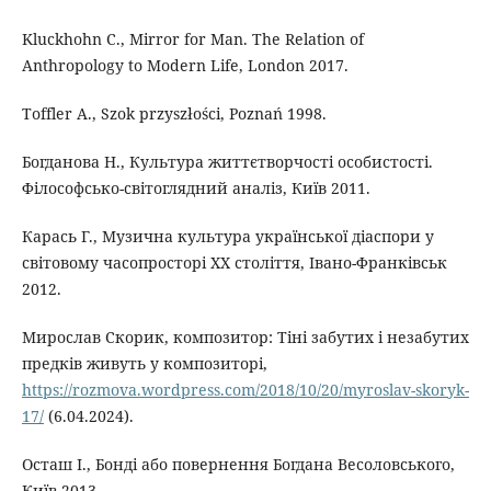
Kluckhohn C., Mirror for Man. The Relation of
Anthropology to Modern Life, London 2017.
Toffler A., Szok przyszłości, Poznań 1998.
Богданова Н., Культура життєтворчості особистості.
Філософсько-світоглядний аналіз, Київ 2011.
Карась Г., Музична культура української діаспори у
світовому часопросторі ХХ століття, Івано-Франківськ
2012.
Мирослав Скорик, композитор: Тіні забутих і незабутих
предків живуть у композиторі,
https://rozmova.wordpress.com/2018/10/20/myroslav-skoryk-
17/
(6.04.2024).
Осташ І., Бонді або повернення Богдана Весоловського,
Київ 2013.