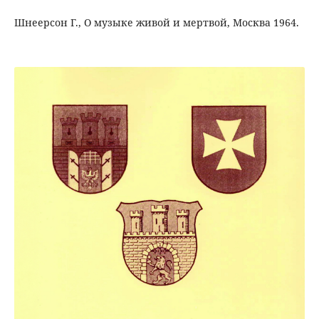
Шнеерсон Г., О музыке живой и мертвой, Москва 1964.