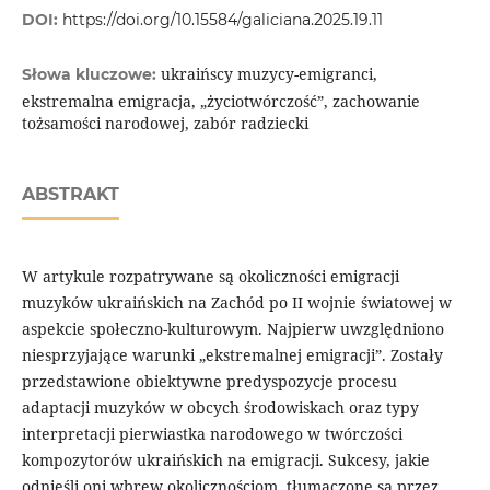
DOI:
https://doi.org/10.15584/galiciana.2025.19.11
ukraińscy muzycy-emigranci,
Słowa kluczowe:
ekstremalna emigracja, „życiotwórczość”, zachowanie
tożsamości narodowej, zabór radziecki
ABSTRAKT
W artykule rozpatrywane są okoliczności emigracji
muzyków ukraińskich na Zachód po II wojnie światowej w
aspekcie społeczno-kulturowym. Najpierw uwzględniono
niesprzyjające warunki „ekstremalnej emigracji”. Zostały
przedstawione obiektywne predyspozycje procesu
adaptacji muzyków w obcych środowiskach oraz typy
interpretacji pierwiastka narodowego w twórczości
kompozytorów ukraińskich na emigracji. Sukcesy, jakie
odnieśli oni wbrew okolicznościom, tłumaczone są przez