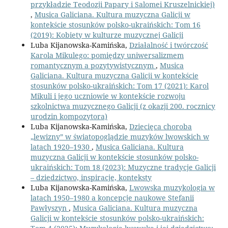
przykładzie Teodozji Papary i Salomei Kruszelnickiej)
,
Musica Galiciana. Kultura muzyczna Galicji w
kontekście stosunków polsko-ukraińskich: Tom 16
(2019): Kobiety w kulturze muzycznej Galicji
Luba Kijanowska-Kamińska,
Działalność i twórczość
Karola Mikulego: pomiędzy uniwersalizmem
romantycznym a pozytywistycznym
,
Musica
Galiciana. Kultura muzyczna Galicji w kontekście
stosunków polsko-ukraińskich: Tom 17 (2021): Karol
Mikuli i jego uczniowie w kontekście rozwoju
szkolnictwa muzycznego Galicji (z okazji 200. rocznicy
urodzin kompozytora)
Luba Kijanowska-Kamińska,
Dziecięca choroba
„lewizny” w światopoglądzie muzyków lwowskich w
latach 1920–1930
,
Musica Galiciana. Kultura
muzyczna Galicji w kontekście stosunków polsko-
ukraińskich: Tom 18 (2023): Muzyczne tradycje Galicji
– dziedzictwo, inspiracje, konteksty
Luba Kijanowska-Kamińska,
Lwowska muzykologia w
latach 1950–1980 a koncepcje naukowe Stefanii
Pawłyszyn
,
Musica Galiciana. Kultura muzyczna
Galicji w kontekście stosunków polsko-ukraińskich: