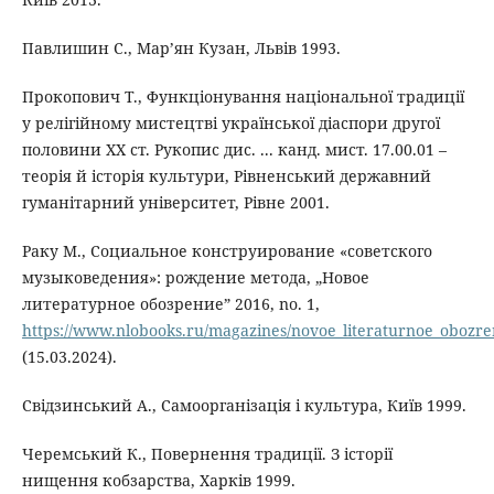
Павлишин С., Мар’ян Кузан, Львів 1993.
Прокопович Т., Функціонування національної традиції
у релігійному мистецтві української діаспори другої
половини ХХ ст. Рукопис дис. ... канд. мист. 17.00.01 –
теорія й історія культури, Рівненський державний
гуманітарний університет, Рівне 2001.
Раку М., Социальное конструирование «советского
музыковедения»: рождение метода, „Новое
литературное обозрение” 2016, no. 1,
https://www.nlobooks.ru/magazines/novoe_literaturnoe_obozren
(15.03.2024).
Свідзинський А., Самоорганізація і культура, Київ 1999.
Черемський К., Повернення традиції. З історії
нищення кобзарства, Харків 1999.