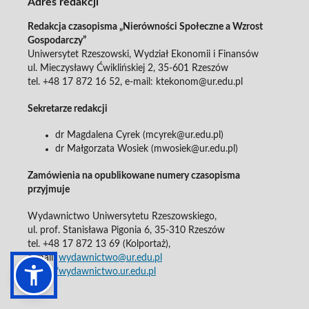
Adres redakcji
Redakcja czasopisma „Nierówności Społeczne a Wzrost
Gospodarczy”
Uniwersytet Rzeszowski, Wydział Ekonomii i Finansów
ul. Mieczysławy Ćwiklińskiej 2, 35-601 Rzeszów
tel. +48 17 872 16 52, e-mail: ktekonom@ur.edu.pl
Sekretarze redakcji
dr Magdalena Cyrek (mcyrek@ur.edu.pl)
dr Małgorzata Wosiek (mwosiek@ur.edu.pl)
Zamówienia na opublikowane numery czasopisma
przyjmuje
Wydawnictwo Uniwersytetu Rzeszowskiego,
ul. prof. Stanisława Pigonia 6, 35-310 Rzeszów
tel. +48 17 872 13 69 (Kolportaż),
e-mail:
wydawnictwo@ur.edu.pl
https://wydawnictwo.ur.edu.pl