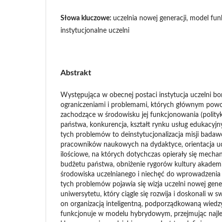
Słowa kluczowe:
uczelnia nowej generacji, model fu
instytucjonalne uczelni
Abstrakt
Występująca w obecnej postaci instytucja uczelni bo
ograniczeniami i problemami, których głównym powo
zachodzące w środowisku jej funkcjonowania (polity
państwa, konkurencja, kształt rynku usług edukacyjny
tych problemów to deinstytucjonalizacja misji badawc
pracowników naukowych na dydaktyce, orientacja uc
ilościowe, na których dotychczas opierały się mecha
budżetu państwa, obniżenie rygorów kultury akadem
środowiska uczelnianego i niechęć do wprowadzenia 
tych problemów pojawia się wizja uczelni nowej gene
uniwersytetu, który ciągle się rozwija i doskonali w s
on organizacją inteligentną, podporządkowaną wiedz
funkcjonuje w modelu hybrydowym, przejmując najle