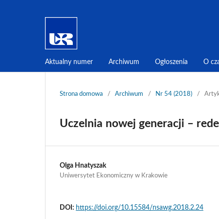
Aktualny numer
Archiwum
Ogłoszenia
O cz
Strona domowa
/
Archiwum
/
Nr 54 (2018)
/
Arty
Uczelnia nowej generacji – redef
Olga Hnatyszak
Uniwersytet Ekonomiczny w Krakowie
DOI:
https://doi.org/10.15584/nsawg.2018.2.24