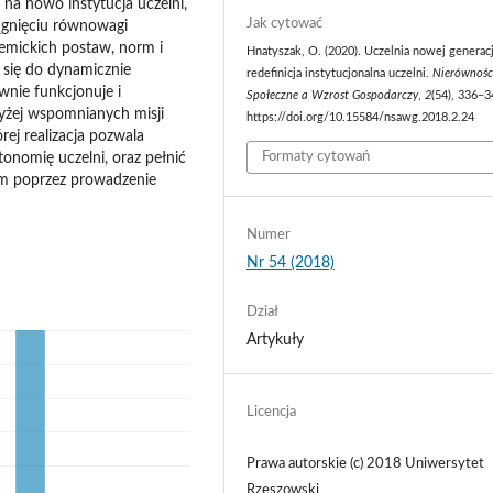
 na nowo instytucja uczelni,
Jak cytować
siągnięciu równowagi
emickich postaw, norm i
Hnatyszak, O. (2020). Uczelnia nowej generacj
 się do dynamicznie
redefinicja instytucjonalna uczelni.
Nierównośc
wnie funkcjonuje i
Społeczne a Wzrost Gospodarczy
,
2
(54), 336–3
wyżej wspomnianych misji
https://doi.org/10.15584/nsawg.2018.2.24
rej realizacja pozwala
Formaty cytowań
onomię uczelni, oraz pełnić
m poprzez prowadzenie
Numer
Nr 54 (2018)
Dział
Artykuły
Licencja
Prawa autorskie (c) 2018 Uniwersytet
Rzeszowski