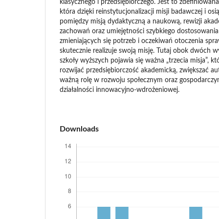
klasycznego i przedsiębiorczego. Jest to zdefiniowana
która dzięki reinstytucjonalizacji misji badawczej i o
pomiędzy misją dydaktyczną a naukową, rewizji akad
zachowań oraz umiejętności szybkiego dostosowania
zmieniających się potrzeb i oczekiwań otoczenia spra
skutecznie realizuje swoją misję. Tutaj obok dwóch 
szkoły wyższych pojawia się ważna „trzecia misja”, któ
rozwijać przedsiębiorczość akademicką, zwiększać aut
ważną rolę w rozwoju społecznym oraz gospodarczy
działalności innowacyjno-wdrożeniowej.
Downloads