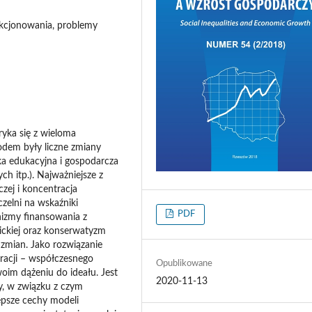
nkcjonowania, problemy
ryka się z wieloma
dem były liczne zmiany
ka edukacyjna i gospodarcza
ch itp.). Najważniejsze z
zej i koncentracja
zelni na wskaźniki
PDF
nizmy finansowania z
ickiej oraz konserwatyzm
zmian. Jako rozwiązanie
racji – współczesnego
Opublikowane
woim dążeniu do ideału. Jest
2020-11-13
y, w związku z czym
psze cechy modeli