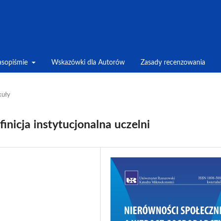
asopiśmie
Wskazówki dla Autorów
Zasady recenzowania
kuły
inicja instytucjonalna uczelni