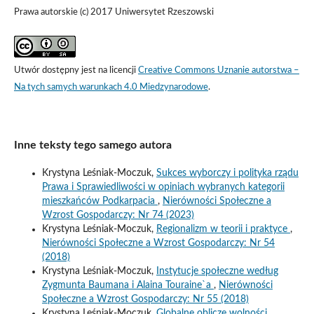
Prawa autorskie (c) 2017 Uniwersytet Rzeszowski
Utwór dostępny jest na licencji
Creative Commons Uznanie autorstwa –
Na tych samych warunkach 4.0 Miedzynarodowe
.
Inne teksty tego samego autora
Krystyna Leśniak-Moczuk,
Sukces wyborczy i polityka rządu
Prawa i Sprawiedliwości w opiniach wybranych kategorii
mieszkańców Podkarpacia
,
Nierówności Społeczne a
Wzrost Gospodarczy: Nr 74 (2023)
Krystyna Leśniak-Moczuk,
Regionalizm w teorii i praktyce
,
Nierówności Społeczne a Wzrost Gospodarczy: Nr 54
(2018)
Krystyna Leśniak-Moczuk,
Instytucje społeczne według
Zygmunta Baumana i Alaina Touraine`a
,
Nierówności
Społeczne a Wzrost Gospodarczy: Nr 55 (2018)
Krystyna Leśniak-Moczuk,
Globalne oblicze wolności