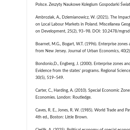
Polsce. Zeszyty Naukowe Kolegium Gospodarki Świat
Ambroziak, A., Dziemianowicz, W. (2021). The Impac
on Local Labour Markets in Poland. Miscellanea Geog
on Development, 25(2), 93–98. DOI: 10.2478/mgrs
Boarnet, M.G., Bogart, W.T. (1996). Enterprise zone
from New Jersey. Journal of Urban Economics, 40(2
Bondonio,D., Engberg, J. (2000). Enterprise zones an
Evidence from the states’ programs. Regional Scien
30(5), 519–549.
Carter, C., Harding, A. (2010). Special Economic Zon
Economies. London: Routledge.
Caves, R. E., Jones, R. W. (1985). World Trade and P
4th ed., Boston: Little Brown.