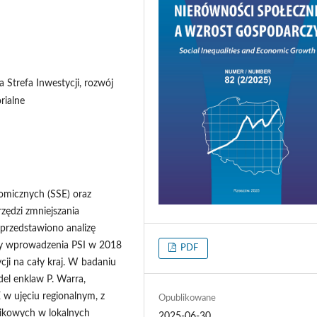
a Strefa Inwestycji, rozwój
rialne
nomicznych (SSE) oraz
zędzi zmniejszania
przedstawiono analizę
ty wprowadzenia PSI w 2018
PDF
cji na cały kraj. W badaniu
el enklaw P. Warra,
w ujęciu regionalnym, z
Opublikowane
nikowych w lokalnych
2025-06-30