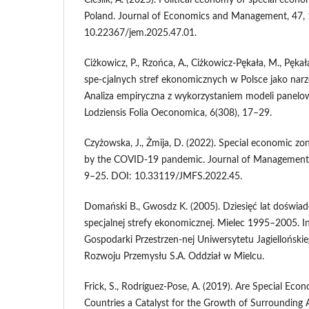
Cieślik, A. (2025). Political economy of special econo
Poland. Journal of Economics and Management, 47,
10.22367/jem.2025.47.01.
Ciżkowicz, P., Rzońca, A., Ciżkowicz-Pękała, M., Pęka
spe-cjalnych stref ekonomicznych w Polsce jako narzę
Analiza empiryczna z wykorzystaniem modeli panelow
Lodziensis Folia Oeconomica, 6(308), 17–29.
Czyżowska, J., Żmija, D. (2022). Special economic zon
by the COVID-19 pandemic. Journal of Management a
9–25. DOI: 10.33119/JMFS.2022.45.
Domański B., Gwosdz K. (2005). Dziesięć lat doświadc
specjalnej strefy ekonomicznej. Mielec 1995–2005. Ins
Gospodarki Przestrzen-nej Uniwersytetu Jagielloński
Rozwoju Przemysłu S.A. Oddział w Mielcu.
Frick, S., Rodríguez-Pose, A. (2019). Are Special Ec
Countries a Catalyst for the Growth of Surrounding 