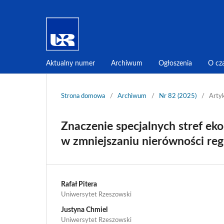
Aktualny numer
Archiwum
Ogłoszenia
O cz
Strona domowa
/
Archiwum
/
Nr 82 (2025)
/
Arty
Znaczenie specjalnych stref ek
w zmniejszaniu nierówności reg
Rafał Pitera
Uniwersytet Rzeszowski
Justyna Chmiel
Uniwersytet Rzeszowski