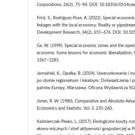
Corporations. 26(2), 75–94. DOI: 10.18356/0554caef
Frick, S., Rodríguez-Pose, A. (2022). Special economi
linkages with the local economy: Reality or pipedrea
Development Research, 34(2), 655–676. DOI: 10.1
Ge, W. (1999). Special economic zones and the open
economy: Some lessons for economic liberalization.
1267–1285.
Jarosiński, K., Opałka, B. (2024). Uwarunkowania i 
po-ziomie regionalnym i lokalnym: Doświadczenia i 
państw Europy. Warszawa: Oficyna Wydawnicza SG
Jones, R. W. (1980). Comparative and Absolute Advan
Economics and Statistic. Vol. 3, 235-260.
Kaźmierczak-Piwko, L. (2017). Ekologiczne koszty roz
ekono-micznych i stref aktywności gospodarczej w P