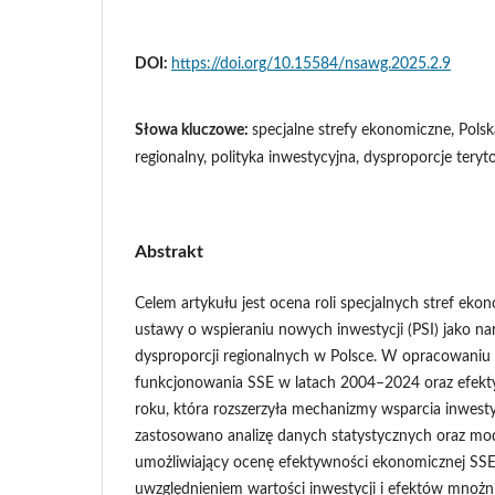
DOI:
https://doi.org/10.15584/nsawg.2025.2.9
Słowa kluczowe:
specjalne strefy ekonomiczne, Polsk
regionalny, polityka inwestycyjna, dysproporcje teryto
Abstrakt
Celem artykułu jest ocena roli specjalnych stref eko
ustawy o wspieraniu nowych inwestycji (PSI) jako nar
dysproporcji regionalnych w Polsce. W opracowaniu 
funkcjonowania SSE w latach 2004–2024 oraz efek
roku, która rozszerzyła mechanizmy wsparcia inwesty
zastosowano analizę danych statystycznych oraz mod
umożliwiający ocenę efektywności ekonomicznej SSE 
uwzględnieniem wartości inwestycji i efektów mnoż