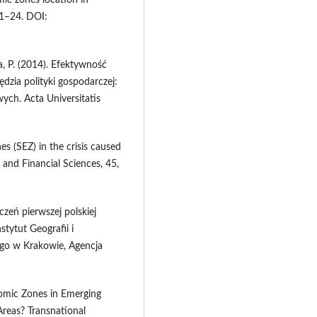
mic zones location in
 1–24. DOI:
ła, P. (2014). Efektywność
dzia polityki gospodarczej:
ych. Acta Universitatis
es (SEZ) in the crisis caused
nd Financial Sciences, 45,
zeń pierwszej polskiej
tytut Geografii i
ego w Krakowie, Agencja
onomic Zones in Emerging
Areas? Transnational