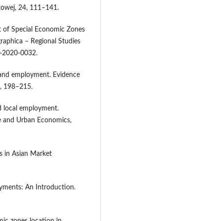
owej, 24, 111–141.
t of Special Economic Zones
raphica – Regional Studies
d-2020-0032.
s and employment. Evidence
), 198–215.
d local employment.
ce and Urban Economics,
es in Asian Market
ayments: An Introduction.