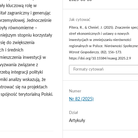
ały kluczową rolę w
itał zagraniczny i generując
Jak cytować
e przemysłowej. Jednocześnie
e były równomierne –
Pitera, R., & Chmiel, J. (2025). Znaczenie spec
stref ekonomicznych i ustawy o nowych
ejszym stopniu korzystały
inwestycjach w zmniejszaniu nierówności
się do zwiększenia
regionalnych w Polsce.
Nierówności Społeczne
h i średnich
Wzrost Gospodarczy
, (82), 156–173.
mieszczenia inwestycji w
https://doi.org/10.15584/nsawg.2025.2.9
wyzwania związane z
Formaty cytowań
zebą integracji polityki
iki analizy wskazują, że
ntrować się na projektach
Numer
pójność terytorialną Polski.
Nr 82 (2025)
Dział
Artykuły