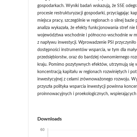
gospodarkach. Wyniki badań wskazują, że SSE odegr
procesie restrukturyzacji gospodarki, przyciągając kap
miejsca pracy, szczególnie w regionach o silnej bazi
analiza wykazała, że efekty funkcjonowania stref ni
województwa wschodnie i północno-wschodnie w mni
z napływu inwestycji. Wprowadzenie PSI przyczyniło 
dostępności instrumentów wsparcia, w tym dla małyc
przedsiębiorstw, oraz do bardziej równomiernego roz
kraju. Pomimo pozytywnych efektów, utrzymują się 
koncentracją kapitału w regionach rozwiniętych i potr
inwestycyjnej z celami zrównoważonego rozwoju. Wyn
przyszła polityka wsparcia inwestycji powinna konce
proinnowacyjnych i proekologicznych, wspierających s
Downloads