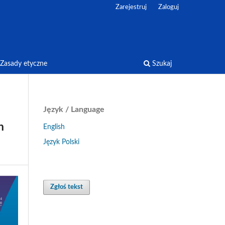
Zarejestruj
Zaloguj
Zasady etyczne
Szukaj
Język / Language
h
English
Język Polski
Zgłoś tekst