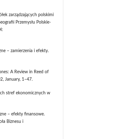
ółek zarządzających polskimi
eografii Przemysłu Polskie-
I:
zne – zamierzenia i efekty.
Zones: A Review in Reed of
2, January, 1–47.
ych stref ekonomicznych w
czne – efekty finansowe.
ła Biznesu i