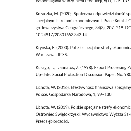
Wspomagania w Inży-nierii Produkcji, 6(1), 129–137.
Kozaczka, M. (2020). Społeczna odpowiedzialność sp
specjalnymi strefami ekonomicznymi. Prace Komisji G
go Towarzystwa Geograficznego, 34(3), 207–219. DO
10.24917/20801653.343.14.
Kryńska, E. (2000). Polskie specjalne strefy ekonomic
War-szawa: IPiSS.
Kusago, T., Tzannatos, Z. (1998). Export Processing 
Up-date. Social Protection Discussion Paper, No. 980
Lichota, W. (2016). Efektywność finansowa specjaln
Polsce. Gospodarka Narodowa, 1, 99–130.
Lichota, W. (2019). Polskie specjalne strefy ekonomi
Ostrowiec Świętokrzyski: Wydawnictwo Wyższa Szko
Przedsiębiorczości.