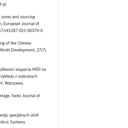
-pl.
c zones and sourcing
m. European Journal of
057/s41287-021-00374-4.
ing of the Chinese
 World Development, 27(7),
możliwości wsparcia MŚP na
przykłady z wybranych
H, Warszawa.
tage, Swiss Journal of
woju specjalnych stref
olsce. Systemy