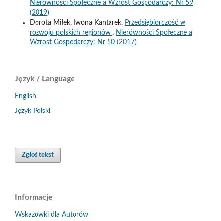
Nierówności Społeczne a Wzrost Gospodarczy: Nr 59
(2019)
Dorota Miłek, Iwona Kantarek,
Przedsiębiorczość w
rozwoju polskich regionów
,
Nierówności Społeczne a
Wzrost Gospodarczy: Nr 50 (2017)
Język / Language
English
Język Polski
Zgłoś tekst
Informacje
Wskazówki dla Autorów