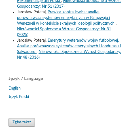
Rekomendacje dla Polski
,
Nierówności Społeczne a Wzrost
Gospodarczy: Nr 51 (2017)
Jarosław Poteraj,
Prawica kontra lewica: analiza
porównawcza systemów emerytalnych w Paragwaju i
Wenezueli w kontekście skrajnych ideologii politycznych
,
Nierówności Społeczne a Wzrost Gospodarczy: Nr 81
(2025)
Jarosław Poteraj,
Emerytury weteranów wojny futbolowej.
Analiza porównawcza systemów emerytalnych Hondurasu i
Salwadoru
,
Nierówności Społeczne a Wzrost Gospodarczy:
Nr 48 (2016)
Język / Language
English
Język Polski
Zgłoś tekst