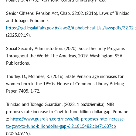
Politics (s. 49-96). New York: Oxford University Press.
Senior Citizens' Pension Act, Chap. 32:02. (2016). Laws of Trinidad
and Tobago. Pobrane z:
https://rgd.legalaffairs.gov.tt/laws2/Alphabetical_List/lawspdfs/32.02.
(2025.09.19).
Social Security Administration. (2020). Social Security Programs
Throughout the World: The Americas, 2019. Washington: SSA
Publications.
Thurley, D., McInnes, R. (2016). State Pension age increases for
women born in the 1950s. House of Commons Library Briefing
Paper, 7405, 1-72.
Trinidad and Tobago Guardian. (2023, 1 października). NIB
proposes rate increase to Govt to fund billion-dollar gap. Pobrane
z:
https://www.guardian.co.tt/news/nib-proposes-rate-increase-
to-govt-to-fund-billiondollar-gap-6.2.1815482.cbe71637cb
(2025.09.19).