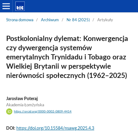
Strona domowa
/
Archiwum
/
Nr 84 (2025)
/
Artykuły
Postkolonialny dylemat: Konwergencja
czy dywergencja systemów
emerytalnych Trynidadu i Tobago oraz
Wielkiej Brytanii w perspektywie
nierówności społecznych (1962–2025)
Jarosław Poteraj
Akademia Łomżyńska
https://orcid.org/0000-0002-0809-4414
DOI:
https://doi.org/10.15584/nsawg.2025.4.3