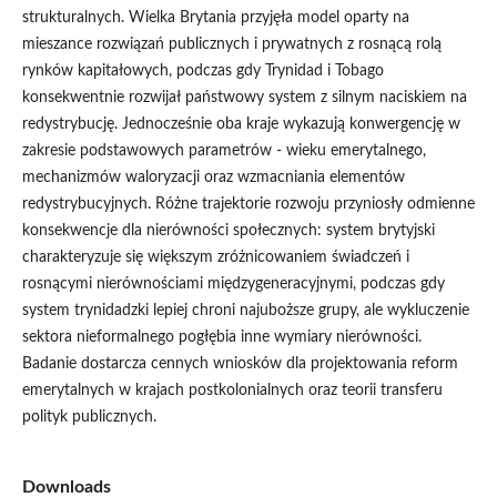
strukturalnych. Wielka Brytania przyjęła model oparty na
mieszance rozwiązań publicznych i prywatnych z rosnącą rolą
rynków kapitałowych, podczas gdy Trynidad i Tobago
konsekwentnie rozwijał państwowy system z silnym naciskiem na
redystrybucję. Jednocześnie oba kraje wykazują konwergencję w
zakresie podstawowych parametrów - wieku emerytalnego,
mechanizmów waloryzacji oraz wzmacniania elementów
redystrybucyjnych. Różne trajektorie rozwoju przyniosły odmienne
konsekwencje dla nierówności społecznych: system brytyjski
charakteryzuje się większym zróżnicowaniem świadczeń i
rosnącymi nierównościami międzygeneracyjnymi, podczas gdy
system trynidadzki lepiej chroni najuboższe grupy, ale wykluczenie
sektora nieformalnego pogłębia inne wymiary nierówności.
Badanie dostarcza cennych wniosków dla projektowania reform
emerytalnych w krajach postkolonialnych oraz teorii transferu
polityk publicznych.
Downloads