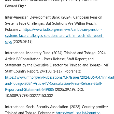
and Sources of Retirement Income (s. 158-189). Cheltenham:
Edward Elgar.
Inter-American Development Bank. (2024). Caribbean Pension
Systems Face Challenges, But Solutions Are Within Reach.
Pobrane z:
https://www.iadb.org/en/news/caribbean-pension-
systems-face-challenges-solutions-are-within-reach-idb-report-
says
(2025.09.19).
International Monetary Fund. (2024). Trinidad and Tobago: 2024
Article IV Consultation - Press Release; Staff Report; and
Statement by the Executive Director for Trinidad and Tobago (IMF
Staff Country Report, 24/150, 1-117. Pobrane z:
https://www.imf.org/en/Publications/CR/Issues/2024/06/04/Trinidad
and-Tobago-2024-Article-IV-Consultation-Press-Release-Staff-
Report-and-Statement-549885
(2025.09.19). DOI:
10.5089/9798400277153.002
International Social Security Association. (2023). Country profiles:
Trinidad and Tobago. Pobrane z:
https://ww1.issa.int/country-