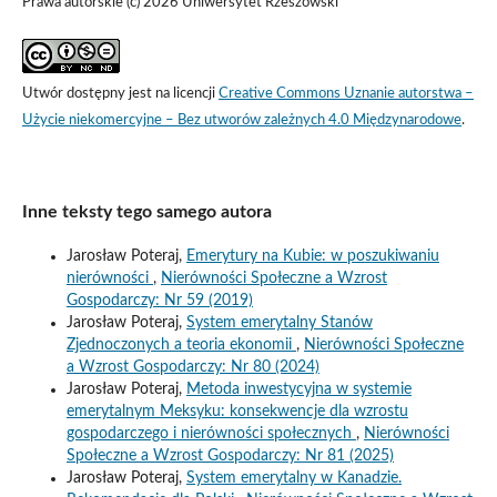
Prawa autorskie (c) 2026 Uniwersytet Rzeszowski
Utwór dostępny jest na licencji
Creative Commons Uznanie autorstwa –
Użycie niekomercyjne – Bez utworów zależnych 4.0 Międzynarodowe
.
Inne teksty tego samego autora
Jarosław Poteraj,
Emerytury na Kubie: w poszukiwaniu
nierówności
,
Nierówności Społeczne a Wzrost
Gospodarczy: Nr 59 (2019)
Jarosław Poteraj,
System emerytalny Stanów
Zjednoczonych a teoria ekonomii
,
Nierówności Społeczne
a Wzrost Gospodarczy: Nr 80 (2024)
Jarosław Poteraj,
Metoda inwestycyjna w systemie
emerytalnym Meksyku: konsekwencje dla wzrostu
gospodarczego i nierówności społecznych
,
Nierówności
Społeczne a Wzrost Gospodarczy: Nr 81 (2025)
Jarosław Poteraj,
System emerytalny w Kanadzie.