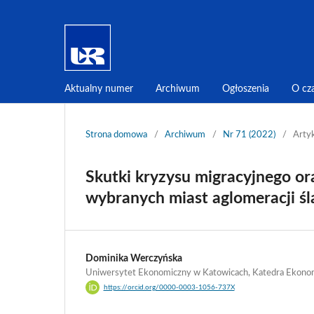
Aktualny numer
Archiwum
Ogłoszenia
O cz
Strona domowa
/
Archiwum
/
Nr 71 (2022)
/
Arty
Skutki kryzysu migracyjnego or
wybranych miast aglomeracji śl
Dominika Werczyńska
Uniwersytet Ekonomiczny w Katowicach, Katedra Ekono
https://orcid.org/0000-0003-1056-737X