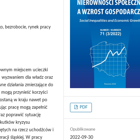
go, bezrobocie, rynek pracy
głównym miejscem ucieczki
m wyzwaniem dla władz oraz
ne działania zmierzające do
i mogą przynieść korzyści
zostaną w kraju nawet po
PDF
ując pracę mogą zapełnić
raz poprawić sytuację
skutków kryzysu
Opublikowane
jętych na rzecz uchodźców i
2022-09-30
acji śląskiej. W pracy