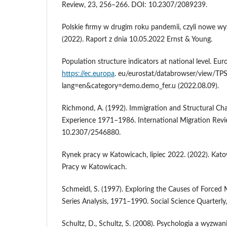
Review, 23, 256–266. DOI: 10.2307/2089239.
Polskie firmy w drugim roku pandemii, czyli nowe wy
(2022). Raport z dnia 10.05.2022 Ernst & Young.
Population structure indicators at national level. Eur
https://ec.europa
. eu/eurostat/databrowser/view/TP
lang=en&category=demo.demo_fer.u (2022.08.09).
Richmond, A. (1992). Immigration and Structural Ch
Experience 1971–1986. International Migration Rev
10.2307/2546880.
Rynek pracy w Katowicach, lipiec 2022. (2022). Kat
Pracy w Katowicach.
Schmeidl, S. (1997). Exploring the Causes of Forced 
Series Analysis, 1971–1990. Social Science Quarterly
Schultz, D., Schultz, S. (2008). Psychologia a wyzwania