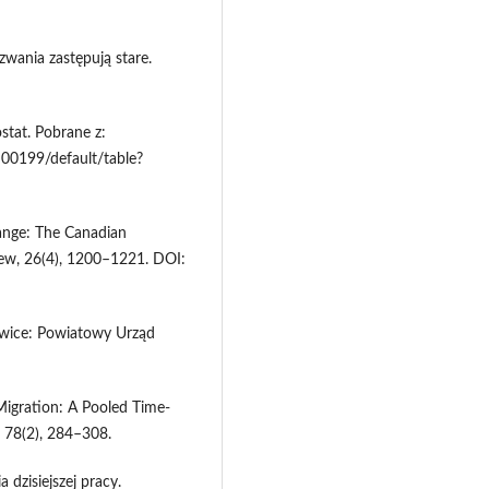
zwania zastępują stare.
ostat. Pobrane z:
S00199/default/table?
ange: The Canadian
iew, 26(4), 1200–1221. DOI:
owice: Powiatowy Urząd
Migration: A Pooled Time-
, 78(2), 284–308.
 dzisiejszej pracy.