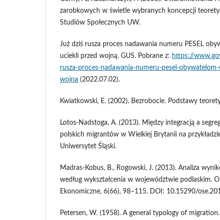
zarobkowych w świetle wybranych koncepcji teorety
Studiów Społecznych UW.
Już dziś rusza proces nadawania numeru PESEL obyw
uciekli przed wojną. GUS. Pobrane z:
https://www.gov
rusza-proces-nadawania-numeru-pesel-obywatelom-uk
wojna
(2022.07.02).
Kwiatkowski, E. (2002). Bezrobocie. Podstawy teor
Lotos-Nadstoga, A. (2013). Między integracją a segre
polskich migrantów w Wielkiej Brytanii na przykładz
Uniwersytet Śląski.
Madras-Kobus, B., Rogowski, J. (2013). Analiza wyni
według wykształcenia w województwie podlaskim. O
Ekonomiczne, 6(66), 98–115. DOI: 10.15290/ose.201
Petersen, W. (1958). A general typology of migration