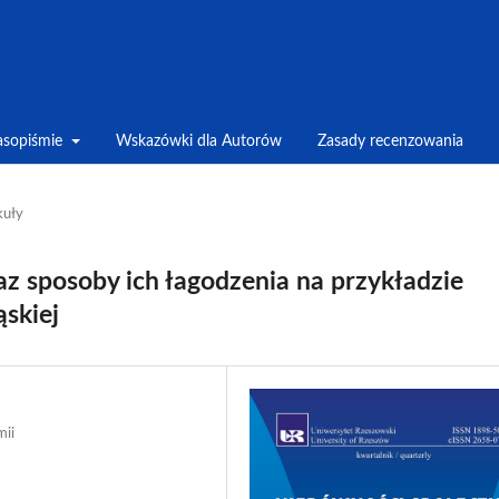
asopiśmie
Wskazówki dla Autorów
Zasady recenzowania
kuły
az sposoby ich łagodzenia na przykładzie
ąskiej
mii