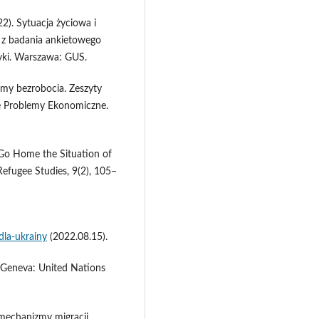
22). Sytuacja życiowa i
 z badania ankietowego
yki. Warszawa: GUS.
emy bezrobocia. Zeszyty
e Problemy Ekonomiczne.
Go Home the Situation of
Refugee Studies, 9(2), 105–
la-ukrainy
(2022.08.15).
. Geneva: United Nations
 mechanizmy migracji