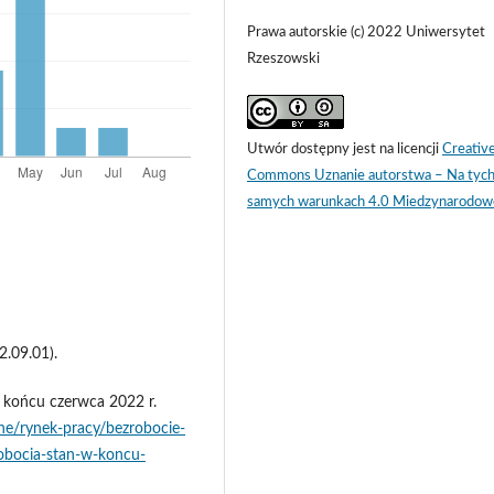
Prawa autorskie (c) 2022 Uniwersytet
Rzeszowski
Utwór dostępny jest na licencji
Creativ
Commons Uznanie autorstwa – Na tyc
samych warunkach 4.0 Miedzynarodow
.09.01).
w końcu czerwca 2022 r.
zne/rynek-pracy/bezrobocie-
robocia-stan-w-koncu-