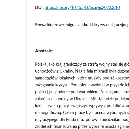
DOI:
https://doi.org/10.15584/nsawg.2022.3.10
Słowa kluczowe:
migracja, skutki kryzysu migracyjne
Abstrakt
Polska jako kraj graniczący ze strefą wojny stał się 
uchodźców z Ukrainy. Nagła fala migracji była duży
samorządów lokalnych, które musiały podjąć kosztow
zażegnania kryzysu. Poniesione wydatki w przyszłośc
polskiej gospodarce pod warunkiem, że imigranci po
zakończeniu wojny w Ukrainie. Młodzi ludzie podejm
luki na rynku pracy, zwiększyć wpływy z podatków o
demograficzną. Celem pracy była ocena wybranych 
migracyjnego dla Polski oraz porównanie działań pod
źródeł ich finansowania przez wybrane miasta aglomer