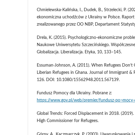
Chmielewska-Kalińska, I., Dudek, B., Strzelecki, P. (20
ekonomiczna uchodźców z Ukrainy w Polsce. Raport
zrealizowanego przez OO NBP, Departament Statyst
Drela, K. (2015). Psychologiczno-ekonomiczne probl
Naukowe Uniwersytetu Szczecińskiego. Współczesn
Globalizacja. Liberalizacja. Etyka, 10, 133–145.
Essuman-Johnson, A. (2011). When Refugees Don’t 
Liberian Refugees in Ghana. Journal of Immigrant & 
126. DOI: 10.1080/15562948.2011.567139.
Fundusz Pomocy dla Ukrainy. Pobrane z:
https://www.gov.pl/web/premier/fundusz-po¬mocy-d
Global Trends: Forced Displacement in 2018. (2019)
High Commissioner for Refugees.
Górny, A., Kaczmarczyk, P. (2003). Uwarunkowania i