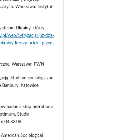
cznych. Warszawa: Instytut
atelom Ukrainy, którzy
.pl/web/cyfryzacja/juz-dzis-
rainy-ktorzy-uciekli-przed-
etyczne. Warszawa: PWN.
gacją. Studium socjologiczne
ie Banbury. Katowice:
ków badania stóp bezrobocia
ptimum. Studia
6.04.82.08.
. American Sociological