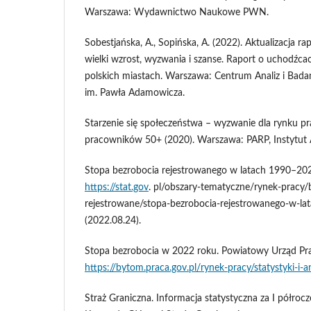
Warszawa: Wydawnictwo Naukowe PWN.
Sobestjańska, A., Sopińska, A. (2022). Aktualizacja r
wielki wzrost, wyzwania i szanse. Raport o uchodźca
polskich miastach. Warszawa: Centrum Analiz i Badań
im. Pawła Adamowicza.
Starzenie się społeczeństwa – wyzwanie dla rynku pr
pracowników 50+ (2020). Warszawa: PARP, Instytut 
Stopa bezrobocia rejestrowanego w latach 1990–202
https://stat.gov
. pl/obszary-tematyczne/rynek-pracy/
rejestrowane/stopa-bezrobocia-rejestrowanego-w-la
(2022.08.24).
Stopa bezrobocia w 2022 roku. Powiatowy Urząd Pr
https://bytom.praca.gov.pl/rynek-pracy/statystyki-i-an
Straż Graniczna. Informacja statystyczna za I półroc