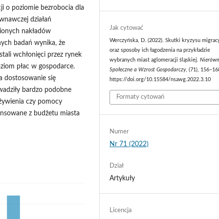
ji o poziomie bezrobocia dla
ównawczej działań
Jak cytować
sionych nakładów
Werczyńska, D. (2022). Skutki kryzysu migrac
ych badań wynika, że
oraz sposoby ich łagodzenia na przykładzie
stali wchłonięci przez rynek
wybranych miast aglomeracji śląskiej.
Nierówn
oziom płac w gospodarce.
Społeczne a Wzrost Gospodarczy
, (71), 156–16
a dostosowanie się
https://doi.org/10.15584/nsawg.2022.3.10
wadziły bardzo podobne
Formaty cytowań
yżywienia czy pomocy
ansowane z budżetu miasta
Numer
Nr 71 (2022)
Dział
Artykuły
Licencja