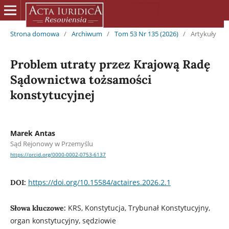
Strona domowa
/
Archiwum
/
Tom 53 Nr 135 (2026)
/
Artykuły
Problem utraty przez Krajową Radę
Sądownictwa tożsamości
konstytucyjnej
Marek Antas
Sąd Rejonowy w Przemyślu
https://orcid.org/0000-0002-0753-6137
https://doi.org/10.15584/actaires.2026.2.1
DOI:
KRS, Konstytucja, Trybunał Konstytucyjny,
Słowa kluczowe:
organ konstytucyjny, sędziowie