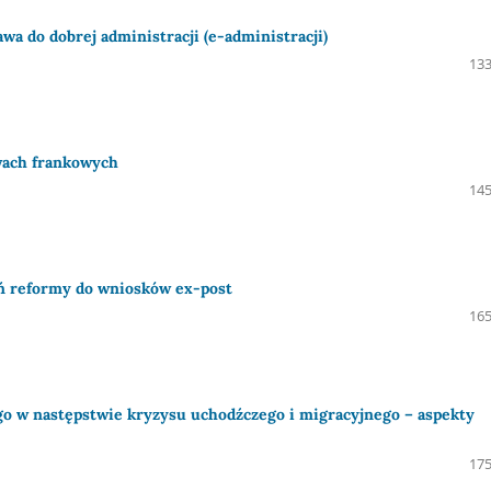
a do dobrej administracji (e-administracji)
133
wach frankowych
145
eń reformy do wniosków ex-post
165
o w następstwie kryzysu uchodźczego i migracyjnego – aspekty
175