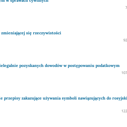
wym w sprawach cywilnych
zmieniającej się rzeczywistości
92
nielegalnie pozyskanych dowodów w postępowaniu podatkowym
107
ie przepisy zakazujące używania symboli nawiązujących do rosyjsk
122