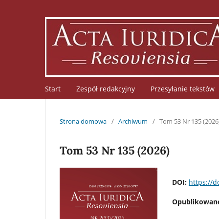
Start
Zespół redakcyjny
Przesyłanie tekstów
Strona domowa
/
Archiwum
/
Tom 53 Nr 135 (2026
Tom 53 Nr 135 (2026)
DOI:
https://d
Opublikowan