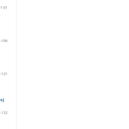
71-91
-106
-121
iej
-132