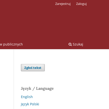
Zarejestruj
Zaloguj
ów publicznych
Szukaj
Zgłoś tekst
Język / Language
English
Język Polski