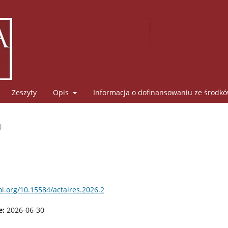
Zeszyty
Opis
Informacja o dofinansowaniu ze środk
)
oi.org/10.15584/actaires.2026.2
e:
2026-06-30