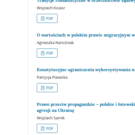
Tradycje romanistyczne w orzecznictwie sądo
Wojciech Kosior
PDF
O wartościach w polskim prawie migracyjnym w 
Agnieszka Narożniak
PDF
Konstytucyjne ograniczenia wykorzystywania 
Patrycja Piasecka
PDF
Prawo przeciw propagandzie – polskie i łotewsk
agresji na Ukrainę
Wojciech Sarnik
PDF