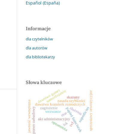
Español (España)
Informacje
dla czytelników
dla autorów
dla bibliotekarzy
Słowa kluczowe
dawstwo gamet
samozłożenie
specustawy inwestycyjne
skazany
zasada szybkości
jawność wewnętrzna
dawstwo komórek rozrodczych
złożenie
superficies
zagrożenie
prawo zabudowy
papież franciszek
wezwanie
mar
akt administracyjny
optometria
lek
ivf