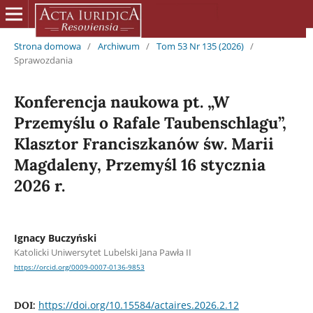
Strona domowa
/
Archiwum
/
Tom 53 Nr 135 (2026)
/
Sprawozdania
Konferencja naukowa pt. „W
Przemyślu o Rafale Taubenschlagu”,
Klasztor Franciszkanów św. Marii
Magdaleny, Przemyśl 16 stycznia
2026 r.
Ignacy Buczyński
Katolicki Uniwersytet Lubelski Jana Pawła II
https://orcid.org/0009-0007-0136-9853
https://doi.org/10.15584/actaires.2026.2.12
DOI: