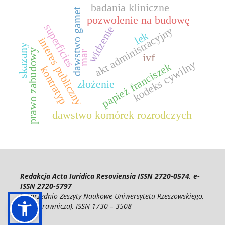
badania kliniczne
dawstwo gamet
pozwolenie na budowę
superficies
widzenie
akt administracyjny
lek
interes publiczny
skazany
prawo zabudowy
mar
ivf
kodeks cywilny
papież franciszek
kontratyp
złożenie
dawstwo komórek rozrodczych
Redakcja Acta Iuridica Resoviensia ISSN 2720-0574, e-
ISSN 2720-5797
(poprzednio Zeszyty Naukowe Uniwersytetu Rzeszowskiego,
Seria Prawnicza), ISSN 1730 – 3508