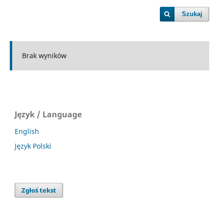
Szukaj
Brak wyników
Język / Language
English
Język Polski
Zgłoś tekst