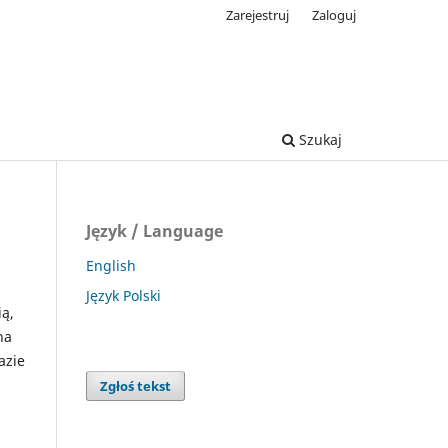
Zarejestruj
Zaloguj
Szukaj
Język / Language
English
Język Polski
ią,
na
azie
Zgłoś tekst