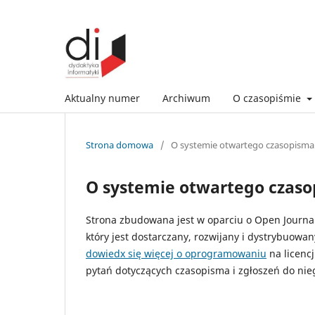
Aktualny numer
Archiwum
O czasopiśmie
Strona domowa
/
O systemie otwartego czasopisma
O systemie otwartego czas
Strona zbudowana jest w oparciu o Open Journal 
który jest dostarczany, rozwijany i dystrybuowa
dowiedx się więcej o oprogramowaniu
na licenc
pytań dotyczących czasopisma i zgłoszeń do nie