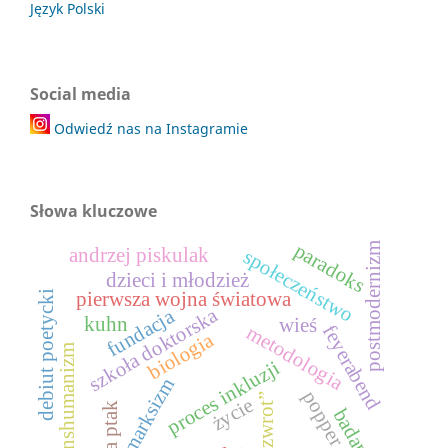
Język Polski
Social media
Odwiedź nas na Instagramie
Słowa kluczowe
paradoks
postmodernizm
andrzej piskulak
społeczeństwo
dzieci i młodzież
debiut poetycki
pierwsza wojna światowa
szkoła doktorska
fundacja
kuhn
wieś
metodologia
feyerabend
biologia
transhumanizm
proces inkluzji
marksizm
popper
„zwrot”
życie
olga ptak
badania