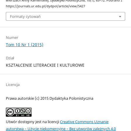
wierszach Anny Kamieńskiej.
Dydaktyka Polonistyczna
,
10
(1), 65–72. Pobrano z
https://journals.ur.edu.pl/dydpol/article/view/5427
Formaty cytowań
Numer
Tom 10 Nr 1 (2015)
Dział
KSZTAŁCENIE LITERACKIE I KULTUROWE
Licencja
Prawa autorskie (c) 2015 Dydaktyka Polonistyczna
Utwór dostępny jest na licencji
Creative Commons Uznanie
autorstwa – Użycie niekomercyjne – Bez utworów zależnych 4.0