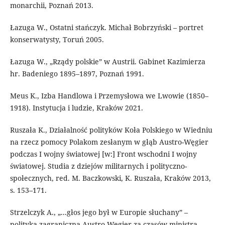
monarchii, Poznań 2013.
Łazuga W., Ostatni stańczyk. Michał Bobrzyński – portret
konserwatysty, Toruń 2005.
Łazuga W., „Rządy polskie” w Austrii. Gabinet Kazimierza
hr. Badeniego 1895–1897, Poznań 1991.
Meus K., Izba Handlowa i Przemysłowa we Lwowie (1850–
1918). Instytucja i ludzie, Kraków 2021.
Ruszała K., Działalność polityków Koła Polskiego w Wiedniu
na rzecz pomocy Polakom zesłanym w głąb Austro-Węgier
podczas I wojny światowej [w:] Front wschodni I wojny
światowej. Studia z dziejów militarnych i polityczno-
społecznych, red. M. Baczkowski, K. Ruszała, Kraków 2013,
s. 153–171.
Strzelczyk A., „...głos jego był w Europie słuchany” –
polityka zagraniczna Austro-Węgier za czasów ministra