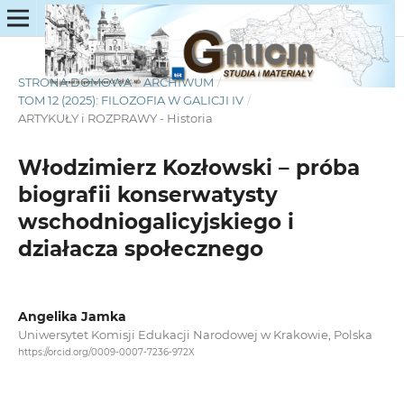
STRONA DOMOWA
/
ARCHIWUM
/
TOM 12 (2025): FILOZOFIA W GALICJI IV
/
ARTYKUŁY i ROZPRAWY - Historia
Włodzimierz Kozłowski – próba
biografii konserwatysty
wschodniogalicyjskiego i
działacza społecznego
Angelika Jamka
Uniwersytet Komisji Edukacji Narodowej w Krakowie, Polska
https://orcid.org/0009-0007-7236-972X