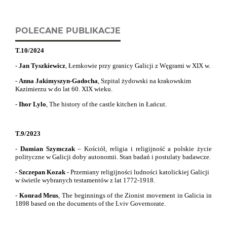
POLECANE PUBLIKACJE
T.10/2024
-
Jan Tyszkiewicz
, Łemkowie przy granicy Galicji z Węgrami w XIX w.
-
Anna Jakimyszyn-Gadocha
, Szpital żydowski na krakowskim
Kazimierzu w do lat 60. XIX wieku.
-
Ihor Lylo
,
The history of the castle kitchen in Łańcut.
T.9/2023
-
Damian Szymczak
– Kościół, religia i religijność a polskie życie
polityczne w Galicji doby autonomii. Stan badań i postulaty badawcze.
-
Szczepan Kozak
- Przemiany religijności ludności katolickiej Galicji
w świetle wybranych testamentów z lat 1772-1918.
-
Konrad Meus
,
The beginnings of the Zionist movement in Galicia in
1898 based on the documents of the Lviv Governorate.