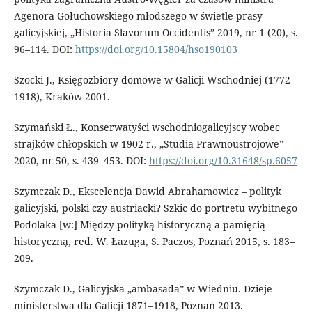
Agenora Gołuchowskiego młodszego w świetle prasy
galicyjskiej, „Historia Slavorum Occidentis” 2019, nr 1 (20), s.
96–114. DOI:
https://doi.org/10.15804/hso190103
Szocki J., Księgozbiory domowe w Galicji Wschodniej (1772–
1918), Kraków 2001.
Szymański Ł., Konserwatyści wschodniogalicyjscy wobec
strajków chłopskich w 1902 r., „Studia Prawnoustrojowe”
2020, nr 50, s. 439–453. DOI:
https://doi.org/10.31648/sp.6057
Szymczak D., Ekscelencja Dawid Abrahamowicz – polityk
galicyjski, polski czy austriacki? Szkic do portretu wybitnego
Podolaka [w:] Między polityką historyczną a pamięcią
historyczną, red. W. Łazuga, S. Paczos, Poznań 2015, s. 183–
209.
Szymczak D., Galicyjska „ambasada” w Wiedniu. Dzieje
ministerstwa dla Galicji 1871–1918, Poznań 2013.