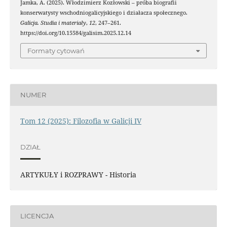
Jamka, A. (2025). Włodzimierz Kozłowski – próba biografii
konserwatysty wschodniogalicyjskiego i działacza społecznego.
Galicja. Studia i materiały
,
12
, 247–261.
https://doi.org/10.15584/galisim.2025.12.14
Formaty cytowań
NUMER
Tom 12 (2025): Filozofia w Galicji IV
DZIAŁ
ARTYKUŁY i ROZPRAWY - Historia
LICENCJA