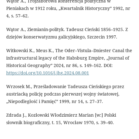
Wątor A., Trójzaborowa konferencja polityczna w
Pieniakach w 1912 roku, „Kwartalnik Historyczny” 1992, nr
4, s. 57–62.
Wątor A., Ziemianin-polityk. Tadeusz Cieński 1856–1925. Z
dziejów konserwatyzmu galicyjskiego, Szczecin 1997.
Witkowski K., Meus K., The Oder–Vistula–Dniester Canal the
infrastructural legacy of the Habsburg Empire, „Journal of
Historical Geography” 2024, nr 86, s. 149–162. DOI:
https://doi.org/10.1016/j.jhg.2024.08.001
Wrzosek M., Prześladowanie Tadeusza Cieńskiego przez
austriacką policję podczas pierwszej wojny światowej,
„Niepodległość i Pamięć” 1999, nr 14, s. 27–37.
Zdrada J., Kozłowski Włodzimierz Marian [w:] Polski
słownik biograficzny, t. 15, Wrocław 1970, s. 39–40.