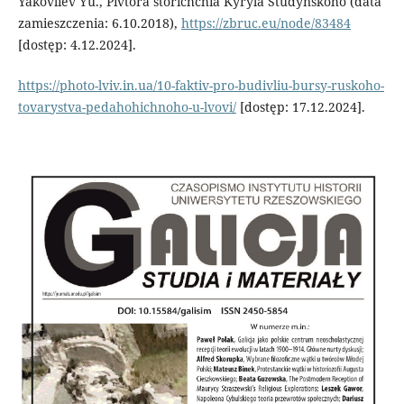
Yakovliev Yu., Pivtora storichchia Kyryla Studynskoho (data
zamieszczenia: 6.10.2018),
https://zbruc.eu/node/83484
[dostęp: 4.12.2024].
https://photo-lviv.in.ua/10-faktiv-pro-budivliu-bursy-ruskoho-
tovarystva-pedahohichnoho-u-lvovi/
[dostęp: 17.12.2024].