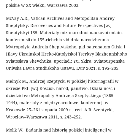
polskie w XX wieku, Warszawa 2003.
McVay A.D., Vatican Archives and Metopolitan Andrey
Sheptytsky: Discoveries and Future Perspectives [w:]
Sheptytskyi 155. Materialy mizhnarodnoi naukovoi onlain-
konferentsii do 155-richchia vid dnia narodzhennia
Mytropolyta Andreia Sheptytskoho, pid patronatom Ottsia i
Hlavy Ukrainskoi Hreko-Katolytskoi Tserkvy Blazhennishoho
Sviatoslava Shevchuka, uporiad.: Yu. Skira, Sviatouspenska
Univska Lavra Studiiskoho Ustavu, Lviv 2021, s. 195–205.
Melnyk M., Andrzej Szeptycki w polskiej historiografii w
okresie PRL [w:] Kościół, naród, państwo. Działalność i
dziedzictwo Metropolity Andrzeja Szeptyckiego (1865–
1944), materiały z międzynarodowej konferencji w
Krakowie 25–26 listopada 2009 r., red. A.R. Szeptycki,
Wrocław–Warszawa 2011, s. 243–252.
Molik W., Badania nad historią polskiej inteligencji w