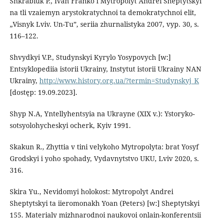
Shkrabiuk P., Ivan Franko i Mytropolyt Andrei Sheptytskyi
na tli vzaiemyn arystokratychnoi ta demokratychnoi elit,
„Visnyk Lviv. Un-Tu”, seriia zhurnalistyka 2007, vyp. 30, s.
116–122.
Shvydkyi V.P., Studynskyi Kyrylo Yosypovych [w:]
Entsyklopediia istorii Ukrainy, Instytut istorii Ukrainy NAN
Ukrainy,
http://www.history.org.ua/?termin=Studynskyj_K
[dostęp: 19.09.2023].
Shyp N.A, Yntellyhentsyia na Ukrayne (XIX v.): Ystoryko-
sotsyolohycheskyi ocherk, Kyiv 1991.
Skakun R., Zhyttia v tini velykoho Mytropolyta: brat Yosyf
Grodskyi i yoho spohady, Vydavnytstvo UKU, Lviv 2020, s.
316.
Skira Yu., Nevidomyi holokost: Mytropolyt Andrei
Sheptytskyi ta iieromonakh Yoan (Peters) [w:] Sheptytskyi
155. Materialy mizhnarodnoi naukovoi onlain-konferentsii