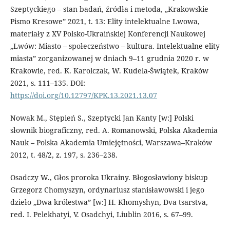
Szeptyckiego – stan badań, źródła i metoda, „Krakowskie
Pismo Kresowe” 2021, t. 13: Elity intelektualne Lwowa,
materiały z XV Polsko-Ukraińskiej Konferencji Naukowej
„Lwów: Miasto – społeczeństwo – kultura. Intelektualne elity
miasta” zorganizowanej w dniach 9–11 grudnia 2020 r. w
Krakowie, red. K. Karolczak, W. Kudela-Świątek, Kraków
2021, s. 111–135. DOI:
https://doi.org/10.12797/KPK.13.2021.13.07
Nowak M., Stępień S., Szeptycki Jan Kanty [w:] Polski
słownik biograficzny, red. A. Romanowski, Polska Akademia
Nauk – Polska Akademia Umiejętności, Warszawa–Kraków
2012, t. 48/2, z. 197, s. 236–238.
Osadczy W., Głos proroka Ukrainy. Błogosławiony biskup
Grzegorz Chomyszyn, ordynariusz stanisławowski i jego
dzieło „Dwa królestwa” [w:] H. Khomyshyn, Dva tsarstva,
red. I. Pelekhatyi, V. Osadchyi, Liublin 2016, s. 67–99.