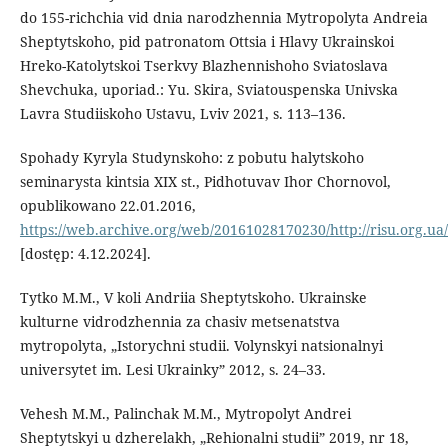
do 155-richchia vid dnia narodzhennia Mytropolyta Andreia
Sheptytskoho, pid patronatom Ottsia i Hlavy Ukrainskoi
Hreko-Katolytskoi Tserkvy Blazhennishoho Sviatoslava
Shevchuka, uporiad.: Yu. Skira, Sviatouspenska Univska
Lavra Studiiskoho Ustavu, Lviv 2021, s. 113–136.
Spohady Kyryla Studynskoho: z pobutu halytskoho
seminarysta kintsia XIX st., Pidhotuvav Ihor Chornovol,
opublikowano 22.01.2016,
https://web.archive.org/web/20161028170230/http://risu.org.ua/
[dostęp: 4.12.2024].
Tytko M.M., V koli Andriia Sheptytskoho. Ukrainske
kulturne vidrodzhennia za chasiv metsenatstva
mytropolyta, „Istorychni studii. Volynskyi natsionalnyi
universytet im. Lesi Ukrainky” 2012, s. 24–33.
Vehesh M.M., Palinchak M.M., Mytropolyt Andrei
Sheptytskyi u dzherelakh, „Rehionalni studii” 2019, nr 18,