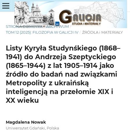
STRONA DOMOWA
/
ARCHIWUM
/
TOM 12 (2025): FILOZOFIA W GALICJI IV
/
ŹRÓDŁA i MATERIAŁY
Listy Kyryła Studynśkiego (1868–
1941) do Andrzeja Szeptyckiego
(1865–1944) z lat 1905–1914 jako
źródło do badań nad związkami
Metropolity z ukraińską
inteligencją na przełomie XIX i
XX wieku
Magdalena Nowak
Uniwersytet Gdański, Polska