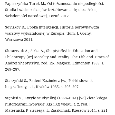
Papierzyńska-Turek M., Od tożsamości do niepodległości.
Studia i szkice z dziejów kształtowania się ukraińskiej
świadomości narodowej, Toruń 2012.
Sdvižkov D., Epoka inteligencji. Historia porównawcza
warstwy wykształconej w Europie, tłum. J. Górny,
Warszawa 2011.
Slusarczuk A., Sirka A., Sheptyts’kyi in Education and
Philantropy [w:] Morality and Reality. The Life and Times of
Andrei Sheptyts’kyi, red. P.R. Magocsi, Edmonton 1989, s.
269–287.
Starzyński S., Badeni Kazimierz [w:] Polski słownik
biograficzny, t. 1, Kraków 1935, s. 205–207.
Stępień S., Kyryło Studynśkyj (1868–1941) [w:] Złota księga
historiografii lwowskiej XIX i XX wieku, t. 2, red. J.
Maternicki, P. Sierżega, L. Zaszkilniak, Rzeszów 2014, s. 221–