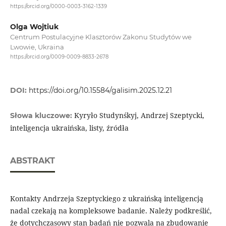
https://orcid.org/0000-0003-3162-1339
Olga Wojtiuk
Centrum Postulacyjne Klasztorów Zakonu Studytów we
Lwowie, Ukraina
https://orcid.org/0009-0009-8833-2678
DOI:
https://doi.org/10.15584/galisim.2025.12.21
Kyryło Studynśkyj, Andrzej Szeptycki,
Słowa kluczowe:
inteligencja ukraińska, listy, źródła
ABSTRAKT
Kontakty Andrzeja Szeptyckiego z ukraińską inteligencją
nadal czekają na kompleksowe badanie. Należy podkreślić,
że dotychczasowy stan badań nie pozwala na zbudowanie