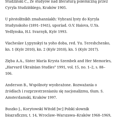
Studziński C., Ze studyów nad literaturą polemiczną przez
Cyryla Studzińkiego, Kraków 1905.
U pivstolitnikh zmahanniakh: Vybrani lysty do Kyryla
Studynskoho (1891–1941), uporiad. O.V. Haiova, U.Ya.
Yedlynska, H.I. Svarnyk, Kyiv 1993.
Viacheslav Lypynskyi ta yoho doba, red. Yu. Tereshchenko,
kn. 1 (Kyiv 2010), kn. 2 (Kyiv 2010), kn. 5 (Kyiv 2017).
Zięba A.A., Sister Maria Krysta Szembek and Her Memories,
„Harvard Ukrainian Studies” 1991, vol. 15, no. 1–2, s. 88–
106.
Anderson B., Wspólnoty wyobrażone. Rozważania o
źródłach i rozprzestrzenianiu się nacjonalizmu, tłum. S.
Amsterdamski, Kraków 1997.
Buszko J., Korytowski Witold [w:] Polski słownik
biograficzny, t. 14, Wrocław–Warszawa–Kraków 1968–1969,