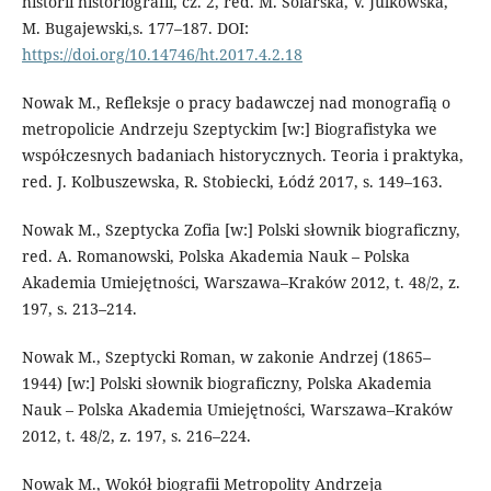
historii historiografii, cz. 2, red. M. Solarska, V. Julkowska,
M. Bugajewski,s. 177–187. DOI:
https://doi.org/10.14746/ht.2017.4.2.18
Nowak M., Refleksje o pracy badawczej nad monografią o
metropolicie Andrzeju Szeptyckim [w:] Biografistyka we
współczesnych badaniach historycznych. Teoria i praktyka,
red. J. Kolbuszewska, R. Stobiecki, Łódź 2017, s. 149–163.
Nowak M., Szeptycka Zofia [w:] Polski słownik biograficzny,
red. A. Romanowski, Polska Akademia Nauk – Polska
Akademia Umiejętności, Warszawa–Kraków 2012, t. 48/2, z.
197, s. 213–214.
Nowak M., Szeptycki Roman, w zakonie Andrzej (1865–
1944) [w:] Polski słownik biograficzny, Polska Akademia
Nauk – Polska Akademia Umiejętności, Warszawa–Kraków
2012, t. 48/2, z. 197, s. 216–224.
Nowak M., Wokół biografii Metropolity Andrzeja