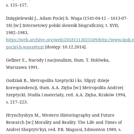
s. 155–157.
Dzięgielewski J., Adam Pociej h. Waga (1541-04-12 – 1613-07-
18) [w:] Internetowy polski słownik biograficzny, t. XVII,
1982–1983,
https://web.archive.org/web/20181113025509/http://www.ipsb.n
pociej-h-waga#text
[dostęp: 10.12.2014].
Gellner E., Narody i nacjonalizm, tłum. T. Hołówka,
Warszawa 1991.
Gudziak B., Metropolita Szeptycki i ks. Slipyj: dzieje
korespondencji, tłum. A.A. Zięba [w:] Metropolita Andrzej
Szeptycki. Studia i materiały, red. A.A. Zięba, Kraków 1994,
s. 217–223.
Hrynchyshyn M., Western Historiography and Future
Research [w:] Morality and Reality. The Life and Times of
Andrei Sheptyts’kyi, red. P.R. Magocsi, Edmonton 1989, s.