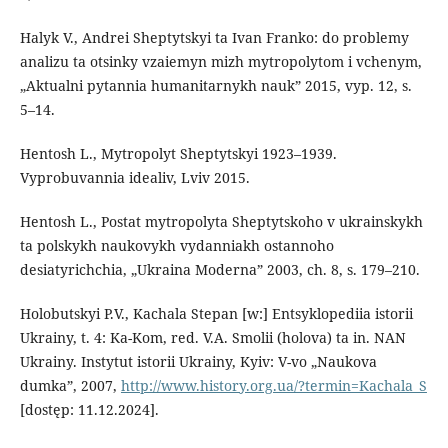
Halyk V., Andrei Sheptytskyi ta Ivan Franko: do problemy
analizu ta otsinky vzaiemyn mizh mytropolytom i vchenym,
„Aktualni pytannia humanitarnykh nauk” 2015, vyp. 12, s.
5–14.
Hentosh L., Mytropolyt Sheptytskyi 1923–1939.
Vyprobuvannia idealiv, Lviv 2015.
Hentosh L., Postat mytropolyta Sheptytskoho v ukrainskykh
ta polskykh naukovykh vydanniakh ostannoho
desiatyrichchia, „Ukraina Moderna” 2003, ch. 8, s. 179–210.
Holobutskyi P.V., Kachala Stepan [w:] Entsyklopediia istorii
Ukrainy, t. 4: Ka-Kom, red. V.A. Smolii (holova) ta in. NAN
Ukrainy. Instytut istorii Ukrainy, Kyiv: V-vo „Naukova
dumka”, 2007,
http://www.history.org.ua/?termin=Kachala_S
[dostęp: 11.12.2024].