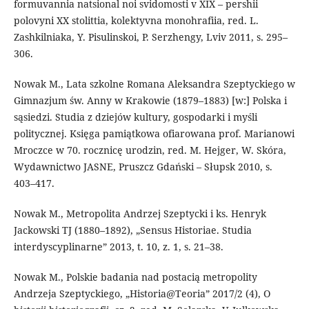
formuvannia natsional noi svidomosti v ХІХ – pershii
polovyni ХХ stolittia, kolektyvna monohrafiia, red. L.
Zashkilniaka, Y. Pisulinskoi, P. Serzhengy, Lviv 2011, s. 295–
306.
Nowak M., Lata szkolne Romana Aleksandra Szeptyckiego w
Gimnazjum św. Anny w Krakowie (1879–1883) [w:] Polska i
sąsiedzi. Studia z dziejów kultury, gospodarki i myśli
politycznej. Księga pamiątkowa ofiarowana prof. Marianowi
Mroczce w 70. rocznicę urodzin, red. M. Hejger, W. Skóra,
Wydawnictwo JASNE, Pruszcz Gdański – Słupsk 2010, s.
403–417.
Nowak M., Metropolita Andrzej Szeptycki i ks. Henryk
Jackowski TJ (1880–1892), „Sensus Historiae. Studia
interdyscyplinarne” 2013, t. 10, z. 1, s. 21–38.
Nowak M., Polskie badania nad postacią metropolity
Andrzeja Szeptyckiego, „Historia@Teoria” 2017/2 (4), O