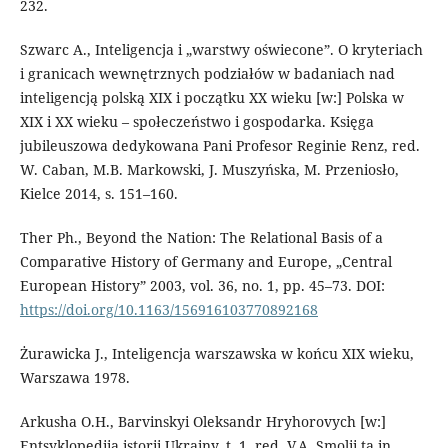
232.
Szwarc A., Inteligencja i „warstwy oświecone”. O kryteriach
i granicach wewnętrznych podziałów w badaniach nad
inteligencją polską XIX i początku XX wieku [w:] Polska w
XIX i XX wieku – społeczeństwo i gospodarka. Księga
jubileuszowa dedykowana Pani Profesor Reginie Renz, red.
W. Caban, M.B. Markowski, J. Muszyńska, M. Przeniosło,
Kielce 2014, s. 151–160.
Ther Ph., Beyond the Nation: The Relational Basis of a
Comparative History of Germany and Europe, „Central
European History” 2003, vol. 36, no. 1, pp. 45–73. DOI:
https://doi.org/10.1163/156916103770892168
Żurawicka J., Inteligencja warszawska w końcu XIX wieku,
Warszawa 1978.
Arkusha O.H., Barvinskyi Oleksandr Hryhorovych [w:]
Entsyklopediia istorii Ukrainy, t. 1, red. V.A. Smolii ta in.,