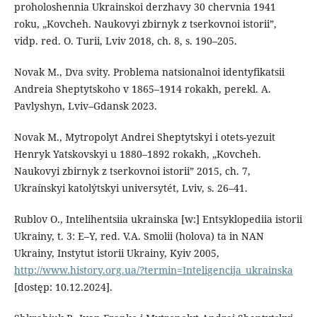
proholoshennia Ukrainskoi derzhavy 30 chervnia 1941
roku, „Kovcheh. Naukovyi zbirnyk z tserkovnoi istorii”,
vidp. red. O. Turii, Lviv 2018, ch. 8, s. 190–205.
Novak M., Dva svity. Problema natsionalnoi identyfikatsii
Andreia Sheptytskoho v 1865–1914 rokakh, perekl. A.
Pavlyshyn, Lviv–Gdansk 2023.
Novak M., Mytropolyt Andrei Sheptytskyi i otets-yezuit
Henryk Yatskovskyi u 1880–1892 rokakh, „Kovcheh.
Naukovyi zbirnyk z tserkovnoi istorii” 2015, ch. 7,
Ukraínskyi katolýtskyi universytét, Lviv, s. 26–41.
Rublov O., Intelihentsiia ukrainska [w:] Entsyklopediia istorii
Ukrainy, t. 3: E–Y, red. V.A. Smolii (holova) ta in NAN
Ukrainy, Instytut istorii Ukrainy, Kyiv 2005,
http://www.history.org.ua/?termin=Inteligencija_ukrainska
[dostęp: 10.12.2024].