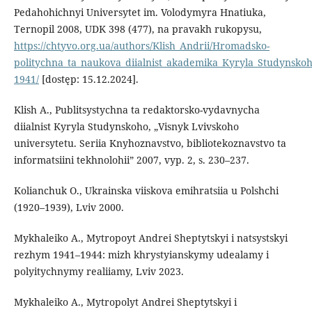
Pedahohichnyi Universytet im. Volodymyra Hnatiuka,
Ternopil 2008, UDK 398 (477), na pravakh rukopysu,
https://chtyvo.org.ua/authors/Klish_Andrii/Hromadsko-
politychna_ta_naukova_diialnist_akademika_Kyryla_Studynsko
1941/
[dostęp: 15.12.2024].
Klish A., Publitsystychna ta redaktorsko-vydavnycha
diialnist Kyryla Studynskoho, „Visnyk Lvivskoho
universytetu. Seriia Knyhoznavstvo, bibliotekoznavstvo ta
informatsiini tekhnolohii” 2007, vyp. 2, s. 230–237.
Kolianchuk O., Ukrainska viiskova emihratsiia u Polshchi
(1920–1939), Lviv 2000.
Mykhaleiko A., Mytropoyt Andrei Sheptytskyi i natsystskyi
rezhym 1941–1944: mizh khrystyianskymy udealamy i
polyitychnymy realiiamy, Lviv 2023.
Mykhaleiko A., Mytropolyt Andrei Sheptytskyi i