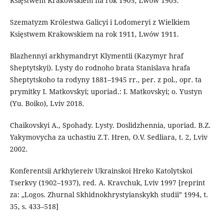
Księstwem Krakowskiem na rok 1905, Lwów 1905.
Szematyzm Królestwa Galicyi i Lodomeryi z Wielkiem
Księstwem Krakowskiem na rok 1911, Lwów 1911.
Blazhennyi arkhymandryt Klymentii (Kazymyr hraf
Sheptytskyi). Lysty do rodnoho brata Stanislava hrafa
Sheptytskoho ta rodyny 1881–1945 rr., per. z pol., opr. ta
prymitky I. Matkovskyi; uporiad.: I. Matkovskyi; o. Yustyn
(Yu. Boiko), Lviv 2018.
Chaikovskyi A., Spohady. Lysty. Doslidzhennia, uporiad. B.Z.
Yakymovycha za uchastiu Z.T. Hren, O.V. Sedliara, t. 2, Lviv
2002.
Konferentsii Arkhyiereiv Ukrainskoi Hreko Katolytskoi
Tserkvy (1902–1937), red. A. Kravchuk, Lviv 1997 [reprint
za: „Logos. Zhurnal Skhidnokhrystyianskykh studii” 1994, t.
35, s. 433–518]