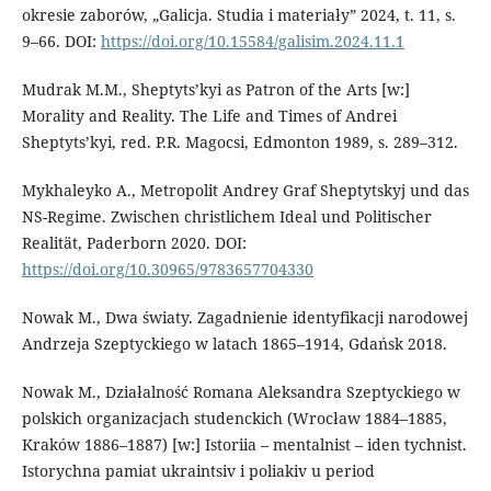
okresie zaborów, „Galicja. Studia i materiały” 2024, t. 11, s.
9–66. DOI:
https://doi.org/10.15584/galisim.2024.11.1
Mudrak M.M., Sheptyts’kyi as Patron of the Arts [w:]
Morality and Reality. The Life and Times of Andrei
Sheptyts’kyi, red. P.R. Magocsi, Edmonton 1989, s. 289–312.
Mykhaleyko A., Metropolit Andrey Graf Sheptytskyj und das
NS-Regime. Zwischen christlichem Ideal und Politischer
Realität, Paderborn 2020. DOI:
https://doi.org/10.30965/9783657704330
Nowak M., Dwa światy. Zagadnienie identyfikacji narodowej
Andrzeja Szeptyckiego w latach 1865–1914, Gdańsk 2018.
Nowak M., Działalność Romana Aleksandra Szeptyckiego w
polskich organizacjach studenckich (Wrocław 1884–1885,
Kraków 1886–1887) [w:] Istoriia – mentalnist – iden tychnist.
Istorychna pamiat ukraintsiv i poliakiv u period