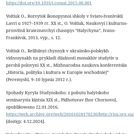
https://doi.org/10.1016/j.cosust.2015.06.001
Voitiuk O., Rozvytok ikonopysnoi shkoly v Sviato-Ivanivskii
Lavri u 1927–1939 rr. ХХ st., O. Voitiuk, Naukovyi i kulturno-
prosvitnii kraieznavchyi chasopys “Halychyna”, Ivano-
Frankivsk, 2013, vyp., s. 12.
Voitiuk O., Relihiinyi chynnyk v ukrainsko-polskykh
vidnosynakh na prykladi diialnosti monakhiv studytiv u
pershii polovyni XX st., Mizhnarodna naukova konferentsiia
„Historia, polityka i kultura w Europie wschodniej”
(Peremyshl, 9–10 lypnia 2012 r.).
Spohady Kyryla Studynskoho: z pobutu halytskoho
seminarysta kintsia XIX st., Pidhotuvav Ihor Chornovol,
opublikowano 22.01.2016,
https://web.archive.org/web/20161028170230/http://risu.org.ua/
[dostęp: 4.12.2024].