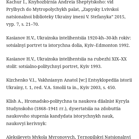
Kachur I., Knyhozbirnia Andreia Sheptytskoho: vid
Prylbych do Mytropolychykh palat, „Zapysky Lvivskoi
natsionalnoi biblioteky Ukrainy imeni V. Stefanyka” 2015,
vyp. 7, s. 21–70.
Kasianov H.V., Ukrainska intelihentsiia 1920-kh–30-kh rokiv:
sotsialnyi portret ta istorychna dolia, Kyiv–Edmonton 1992.
Kasianov H.V., Ukrainska intelihentsiia na rubezhi XIX–XX
stolit: sotsialno-politychnyi portret, Kyiv 1993.
Kizchenko V.I., Vakhnianyn Anatol [w:] Entsyklopediia istorii
Ukrainy, t. 1, red. V.A. Smolii ta in., Kyiv 2003, s. 450.
Klish A., Hromadsko-politychna ta naukova diialnist Kyryla
Studynskoho (1868–1941 rr.), dysertatsiia na zdobuttia
naukovoho stupenia kandydata istorychnykh nauk,
naukovyi kerivnyk:
Aleksiievets Mykola Myronovych, Ternopilskyi Natsionalnyi