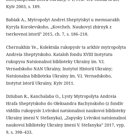
Kyiv 2003, s. 189.
Babiak A., Mytropolyt Andrei Sheptytskyi u memuarakh
Kyryla Korolevskoho, „Kovcheh. Naukovyi zbirnyk z
tserkovnoi istorii” 2015, ch. 7, s. 186–218.
Chernukhin Ye., Kolektsiia rukopysiv ta arkhiv mytropolyta
Andreia Sheptytskoho. Kataloh fondu XVIII Instytutu
rukopysu Natsionalnoi biblioteky Ukrainy im. V.I.
Vernadskoho NAN Ukrainy, Instytut Historii Ukrainy;
Natsionalna biblioteka Ukrainy im. V.I. Vernadskoho,
Instytut istorii Ukrainy, Kyiv 2011.
Dziuban R., Kanchalaba O., Lysty Mytropolyta Andreia
Hrafa Sheptytskoho do Oleksandra Bachynskoho (z fondiv
viddilu rukopysiv Lvivskoi natsionalnoi naukovoi biblioteky
Ukrainy imeni V. Stefanyka), „Zapysky Lvivskoi natsionalnoi
naukovoi biblioteky Ukrainy imeni V. Stefanyka” 2017, vyp.
9, s. 398–433.