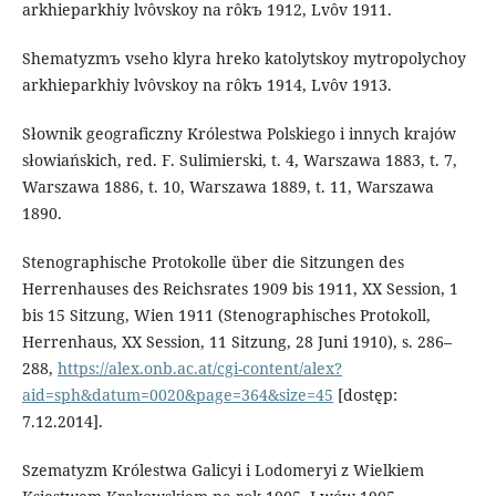
arkhieparkhiy lvôvskoy na rôkъ 1912, Lvôv 1911.
Shematyzmъ vseho klyra hreko katolytskoy mytropolychoy
arkhieparkhiy lvôvskoy na rôkъ 1914, Lvôv 1913.
Słownik geograficzny Królestwa Polskiego i innych krajów
słowiańskich, red. F. Sulimierski, t. 4, Warszawa 1883, t. 7,
Warszawa 1886, t. 10, Warszawa 1889, t. 11, Warszawa
1890.
Stenographische Protokolle über die Sitzungen des
Herrenhauses des Reichsrates 1909 bis 1911, XX Session, 1
bis 15 Sitzung, Wien 1911 (Stenographisches Protokoll,
Herrenhaus, XX Session, 11 Sitzung, 28 Juni 1910), s. 286–
288,
https://alex.onb.ac.at/cgi-content/alex?
aid=sph&datum=0020&page=364&size=45
[dostęp:
7.12.2014].
Szematyzm Królestwa Galicyi i Lodomeryi z Wielkiem