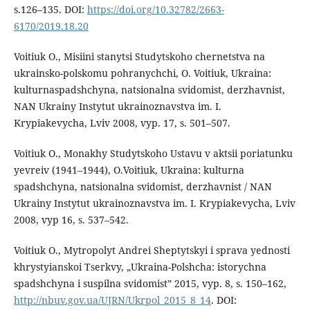
s.126–135. DOI:
https://doi.org/10.32782/2663-
6170/2019.18.20
Voitiuk O., Misiini stanytsi Studytskoho chernetstva na
ukrainsko-polskomu pohranychchi, O. Voitiuk, Ukraina:
kulturnaspadshchyna, natsionalna svidomist, derzhavnist,
NAN Ukrainy Instytut ukrainoznavstva im. I.
Krypiakevycha, Lviv 2008, vyp. 17, s. 501–507.
Voitiuk O., Monakhy Studytskoho Ustavu v aktsii poriatunku
yevreiv (1941–1944), O.Voitiuk, Ukraina: kulturna
spadshchyna, natsionalna svidomist, derzhavnist / NAN
Ukrainy Instytut ukrainoznavstva im. I. Krypiakevycha, Lviv
2008, vyp 16, s. 537–542.
Voitiuk O., Mytropolyt Andrei Sheptytskyi i sprava yednosti
khrystyianskoi Tserkvy, „Ukraina-Polshcha: istorychna
spadshchyna i suspilna svidomist” 2015, vyp. 8, s. 150–162,
http://nbuv.gov.ua/UJRN/Ukrpol_2015_8_14
. DOI: