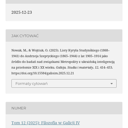
2025-12-23
JAK CYTOWAĆ
Nowak, M., & Wojtiuk, O. (2025). Listy Kyryła Studynśkiego (1868–
1941) do Andrzeja Szeptyckiego (1865–1944) z lat 1905–1914 jako
źródło do badań nad związkami Metropolity z ukraińską inteligencją
na przełomie XIX i XX wieku.
Galicja. Studia i materiały
,
12
, 414–453.
https://doi.org/10.15584/galisim.2025.12.21
Formaty cytowań
NUMER
Tom 12 (2025): Filozofia w Galicji IV