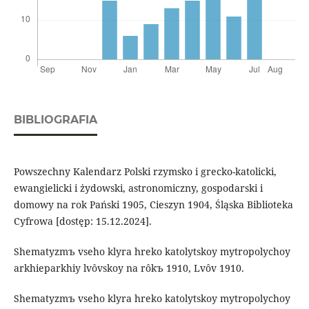
BIBLIOGRAFIA
Powszechny Kalendarz Polski rzymsko i grecko-katolicki,
ewangielicki i żydowski, astronomiczny, gospodarski i
domowy na rok Pański 1905, Cieszyn 1904, Śląska Biblioteka
Cyfrowa [dostęp: 15.12.2024].
Shematyzmъ vseho klyra hreko katolytskoy mytropolychoy
arkhieparkhiy lvôvskoy na rôkъ 1910, Lvôv 1910.
Shematyzmъ vseho klyra hreko katolytskoy mytropolychoy