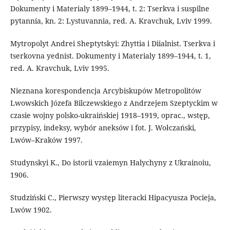
Dokumenty i Materialy 1899–1944, t. 2: Tserkva i suspilne
pytannia, kn. 2: Lystuvannia, red. A. Kravchuk, Lviv 1999.
Mytropolyt Andrei Sheptytskyi: Zhyttia i Diialnist. Tserkva i
tserkovna yednist. Dokumenty i Materialy 1899–1944, t. 1,
red. A. Kravchuk, Lviv 1995.
Nieznana korespondencja Arcybiskupów Metropolitów
Lwowskich Józefa Bilczewskiego z Andrzejem Szeptyckim w
czasie wojny polsko-ukraińskiej 1918–1919, oprac., wstęp,
przypisy, indeksy, wybór aneksów i fot. J. Wołczański,
Lwów–Kraków 1997.
Studynskyi K., Do istorii vzaiemyn Halychyny z Ukrainoiu,
1906.
Studziński C., Pierwszy występ literacki Hipacyusza Pocieja,
Lwów 1902.