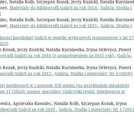
ec, Natalia Kolb, Szczepan Kozak, Jerzy Kuzicki, Natalia Kurniaw
sser,
Materiały do bibliografii Galicji za rok 2014
,
Galicja. Studia i
I
ec, Natalia Kolb, Szczepan Kozak, Jerzy Kuzicki, Natalia Kurniaw
sser,
Materiały do bibliografii Galicji za rok 2015
,
Galicja. Studia i
dności katolickiej Galicji w świetle wybranych testamentów z lat 1
2023)
 Kozak, Jerzy Kuzicki, Natalia Kurniawka, Iryna Orlevycz, Paweł
iografii Galicji za rok 2016 (z uzupełnieniem za 2015 rok)
,
Galicja.
 Kozak, Jerzy Kuzicki, Natalia Kurniawka, Iryna Orlevycz, Paweł
ografii Galicji za rok 2013
,
Galicja. Studia i materiały: Nr 4 (2018):
iej inteligencji w I połowie XIX wieku (na przykładzie młodzieży
om 11 (2024): numer specjalny: Galicyjski tygiel. Inteligencja w
owicz, Agnieszka Kawalec, Natalia Kolb, Szczepan Kozak, Iryna
liografii Galicji za rok 2010
,
Galicja. Studia i materiały: Nr 1 (2015