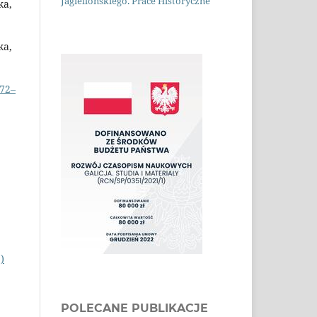
Jagiellońskiego. Prace Historyczne
ka,
ka,
772–
)
POLECANE PUBLIKACJE