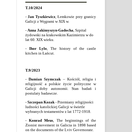
T.10/2024
-
Jan Tyszkiewicz
, Łemkowie przy granicy
Galicji z Węgrami w XIX w.
-
Anna Jakimyszyn-Gadocha
, Szpital
żydowski na krakowskim Kazimierzu w do
lat 60. XIX wieku.
-
Ihor Lylo
,
The history of the castle
kitchen in Łańcut.
T.9/2023
-
Damian Szymczak
– Kościół, religia i
religijność a polskie życie polityczne w
Galicji doby autonomii. Stan badań i
postulaty badawcze.
-
Szczepan Kozak
- Przemiany religijności
ludności katolickiej Galicji w świetle
wybranych testamentów z lat 1772-1918.
-
Konrad Meus
,
The beginnings of the
Zionist movement in Galicia in 1898 based
on the documents of the Lviv Governorate.