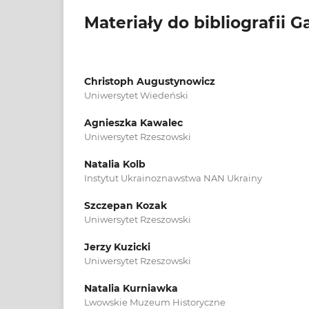
Materiały do bibliografii Ga
Christoph Augustynowicz
Uniwersytet Wiedeński
Agnieszka Kawalec
Uniwersytet Rzeszowski
Natalia Kolb
Instytut Ukrainoznawstwa NAN Ukrainy
Szczepan Kozak
Uniwersytet Rzeszowski
Jerzy Kuzicki
Uniwersytet Rzeszowski
Natalia Kurniawka
Lwowskie Muzeum Historyczne