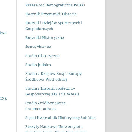
Przeszłość Demograficzna Polsk
i
Rocznik Przemyski. Historia
Roczniki Dziejów Społecznych i
Gospodarczych
stwa
Roczniki Historyczne
Sensus Historiae
Studia Historyczne
Studia Judaica
Studia z Dziejów Rosji i Europy
Środkowo-Wschodniej
Studia z Historii Społeczno-
Gospodarczej XIX i XX Wieku
22):
Studia Źródłoznawcze.
Commentationes
Śląski Kwartalnik Historyczny Sobótka
Zeszyty Naukowe Uniwersytetu