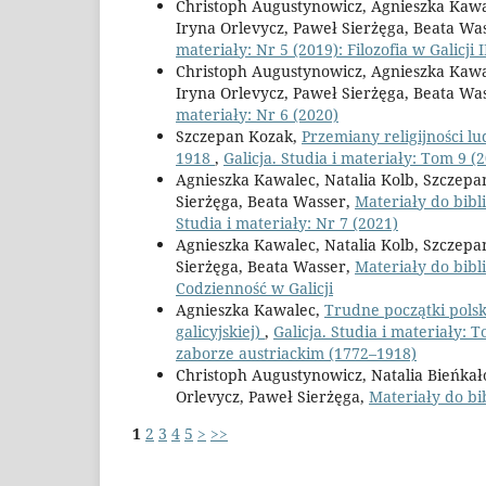
Christoph Augustynowicz, Agnieszka Kawal
Iryna Orlevycz, Paweł Sierżęga, Beata Wa
materiały: Nr 5 (2019): Filozofia w Galicji I
Christoph Augustynowicz, Agnieszka Kawal
Iryna Orlevycz, Paweł Sierżęga, Beata Wa
materiały: Nr 6 (2020)
Szczepan Kozak,
Przemiany religijności lu
1918
,
Galicja. Studia i materiały: Tom 9 (
Agnieszka Kawalec, Natalia Kolb, Szczepan
Sierżęga, Beata Wasser,
Materiały do bibl
Studia i materiały: Nr 7 (2021)
Agnieszka Kawalec, Natalia Kolb, Szczepan
Sierżęga, Beata Wasser,
Materiały do bibli
Codzienność w Galicji
Agnieszka Kawalec,
Trudne początki polsk
galicyjskiej)
,
Galicja. Studia i materiały: T
zaborze austriackim (1772–1918)
Christoph Augustynowicz, Natalia Bieńkał
Orlevycz, Paweł Sierżęga,
Materiały do bib
1
2
3
4
5
>
>>