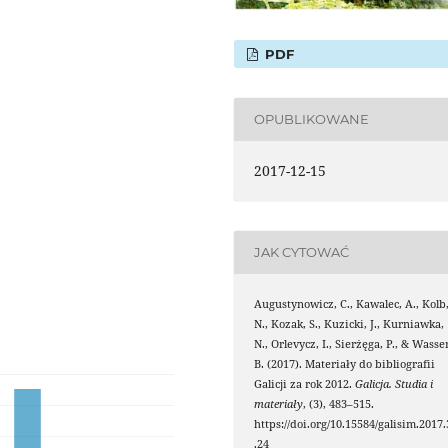
PDF
OPUBLIKOWANE
2017-12-15
JAK CYTOWAĆ
Augustynowicz, C., Kawalec, A., Kolb
N., Kozak, S., Kuzicki, J., Kurniawka,
N., Orlevycz, I., Sierżęga, P., & Wasse
B. (2017). Materiały do bibliografii
Galicji za rok 2012.
Galicja. Studia i
materiały
, (3), 483–515.
https://doi.org/10.15584/galisim.2017.
.24