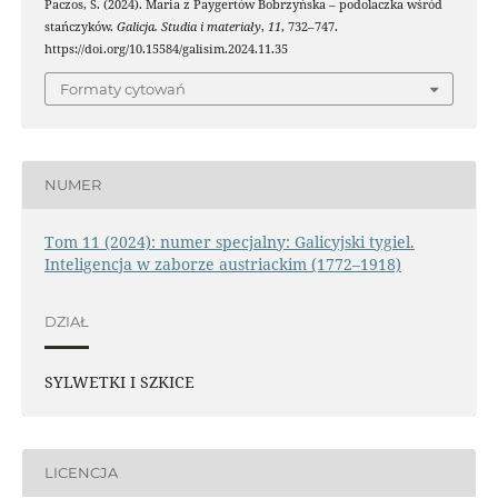
Paczos, S. (2024). Maria z Paygertów Bobrzyńska – podolaczka wśród
stańczyków.
Galicja. Studia i materiały
,
11
, 732–747.
https://doi.org/10.15584/galisim.2024.11.35
Formaty cytowań
NUMER
Tom 11 (2024): numer specjalny: Galicyjski tygiel.
Inteligencja w zaborze austriackim (1772–1918)
DZIAŁ
SYLWETKI I SZKICE
LICENCJA