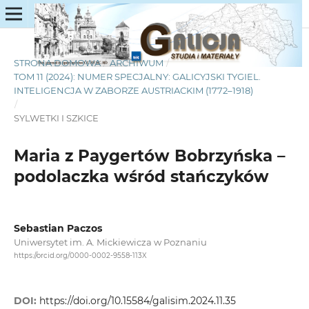
STRONA DOMOWA
/
ARCHIWUM
/
TOM 11 (2024): NUMER SPECJALNY: GALICYJSKI TYGIEL.
INTELIGENCJA W ZABORZE AUSTRIACKIM (1772–1918)
/
SYLWETKI I SZKICE
Maria z Paygertów Bobrzyńska –
podolaczka wśród stańczyków
Sebastian Paczos
Uniwersytet im. A. Mickiewicza w Poznaniu
https://orcid.org/0000-0002-9558-113X
DOI:
https://doi.org/10.15584/galisim.2024.11.35