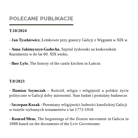
POLECANE PUBLIKACJE
T.10/2024
-
Jan Tyszkiewicz
, Łemkowie przy granicy Galicji z Węgrami w XIX w.
-
Anna Jakimyszyn-Gadocha
, Szpital żydowski na krakowskim
Kazimierzu w do lat 60. XIX wieku.
-
Ihor Lylo
,
The history of the castle kitchen in Łańcut.
T.9/2023
-
Damian Szymczak
– Kościół, religia i religijność a polskie życie
polityczne w Galicji doby autonomii. Stan badań i postulaty badawcze.
-
Szczepan Kozak
- Przemiany religijności ludności katolickiej Galicji
w świetle wybranych testamentów z lat 1772-1918.
-
Konrad Meus
,
The beginnings of the Zionist movement in Galicia in
1898 based on the documents of the Lviv Governorate.