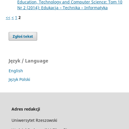
Education, Technology and Computer Science: Tom 10
Nr 2 (2014): Edukacja – Technika – Informatyka
<<
<
1
2
Zgłoś tekst
Język / Language
English
Język Polski
Adres redakcji
Uniwersytet Rzeszowski