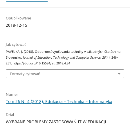
Opublikowane
2018-12-15
Jak cytować
PAVELKA, J. (2018). Odbornosť vyučovania techniky v základných školách na
Slovensku.
Journal of Education, Technology and Computer Science
,
26
(4), 246–
251. https://doi.org/10.15584/eti.2018.4.34
Formaty cytowań
Numer
Tom 26 Nr 4 (2018): Edukacja – Technika – Informatyka
Dział
WYBRANE PROBLEMY ZASTOSOWAŃ IT W EDUKACJI