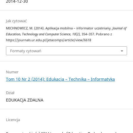
2014-12-30
Jak cytować
MICHNOWICZ, M. (2014). Aplikacja mobilna – informator uczelniany.
Journal of
Education, Technology and Computer Science
,
10
(2), 354–357. Pobrano z
https://journals.ur.edu.pl/jetacomps/article/view/6618
Formaty cytowań
Numer
Tom 10 Nr 2 (2014): Edukacja – Technika – Informatyka
Dział
EDUKACJA ZDALNA
Licencja