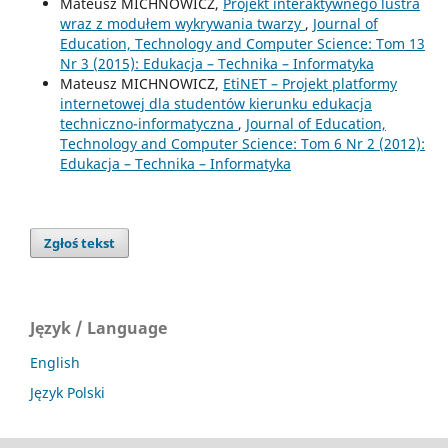
Mateusz MICHNOWICZ,
Projekt interaktywnego lustra
wraz z modułem wykrywania twarzy
,
Journal of
Education, Technology and Computer Science: Tom 13
Nr 3 (2015): Edukacja – Technika – Informatyka
Mateusz MICHNOWICZ,
EtiNET – Projekt platformy
internetowej dla studentów kierunku edukacja
techniczno-informatyczna
,
Journal of Education,
Technology and Computer Science: Tom 6 Nr 2 (2012):
Edukacja – Technika – Informatyka
Zgłoś tekst
Język / Language
English
Język Polski