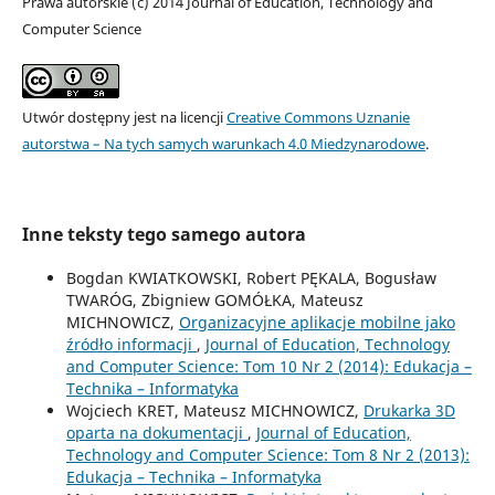
Prawa autorskie (c) 2014 Journal of Education, Technology and
Computer Science
Utwór dostępny jest na licencji
Creative Commons Uznanie
autorstwa – Na tych samych warunkach 4.0 Miedzynarodowe
.
Inne teksty tego samego autora
Bogdan KWIATKOWSKI, Robert PĘKALA, Bogusław
TWARÓG, Zbigniew GOMÓŁKA, Mateusz
MICHNOWICZ,
Organizacyjne aplikacje mobilne jako
źródło informacji
,
Journal of Education, Technology
and Computer Science: Tom 10 Nr 2 (2014): Edukacja –
Technika – Informatyka
Wojciech KRET, Mateusz MICHNOWICZ,
Drukarka 3D
oparta na dokumentacji
,
Journal of Education,
Technology and Computer Science: Tom 8 Nr 2 (2013):
Edukacja – Technika – Informatyka