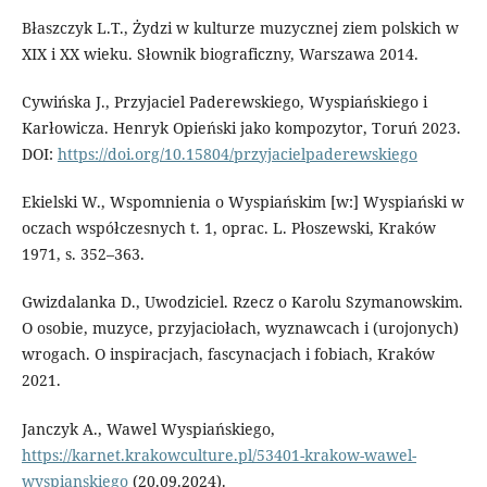
Błaszczyk L.T., Żydzi w kulturze muzycznej ziem polskich w
XIX i XX wieku. Słownik biograficzny, Warszawa 2014.
Cywińska J., Przyjaciel Paderewskiego, Wyspiańskiego i
Karłowicza. Henryk Opieński jako kompozytor, Toruń 2023.
DOI:
https://doi.org/10.15804/przyjacielpaderewskiego
Ekielski W., Wspomnienia o Wyspiańskim [w:] Wyspiański w
oczach współczesnych t. 1, oprac. L. Płoszewski, Kraków
1971, s. 352–363.
Gwizdalanka D., Uwodziciel. Rzecz o Karolu Szymanowskim.
O osobie, muzyce, przyjaciołach, wyznawcach i (urojonych)
wrogach. O inspiracjach, fascynacjach i fobiach, Kraków
2021.
Janczyk A., Wawel Wyspiańskiego,
https://karnet.krakowculture.pl/53401-krakow-wawel-
wyspianskiego
(20.09.2024).