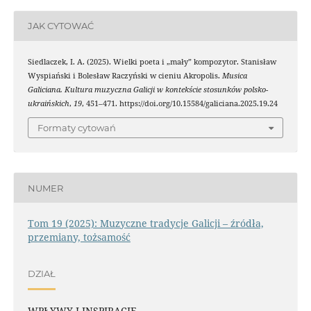
JAK CYTOWAĆ
Siedlaczek, I. A. (2025). Wielki poeta i „mały” kompozytor. Stanisław
Wyspiański i Bolesław Raczyński w cieniu Akropolis.
Musica
Galiciana. Kultura muzyczna Galicji w kontekście stosunków polsko-
ukraińskich
,
19
, 451–471. https://doi.org/10.15584/galiciana.2025.19.24
Formaty cytowań
NUMER
Tom 19 (2025): Muzyczne tradycje Galicji – źródła,
przemiany, tożsamość
DZIAŁ
WPŁYWY I INSPIRACJE