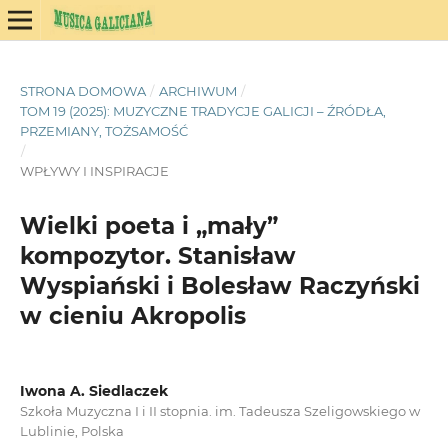
STRONA DOMOWA
/
ARCHIWUM
/
TOM 19 (2025): MUZYCZNE TRADYCJE GALICJI – ŹRÓDŁA,
PRZEMIANY, TOŻSAMOŚĆ
/
WPŁYWY I INSPIRACJE
Wielki poeta i „mały”
kompozytor. Stanisław
Wyspiański i Bolesław Raczyński
w cieniu Akropolis
Iwona A. Siedlaczek
Szkoła Muzyczna I i II stopnia. im. Tadeusza Szeligowskiego w
Lublinie, Polska