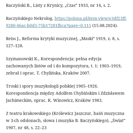
Raczyński B., Listy z Krynicy, „Czas” 1933, nr 14, s. 2.
Raczyńskiego Nekrolog,
https://polona.pl/item-view/e3df23ff-
9280-46ac-b0d5-75b17281fbca?page=0.115
(15.08.2024).
Reiss J., Reforma krytyki muzycznej, „Maski” 1919, z. 8, s.
127–128.
Szymanowski K., Korespondencja: pełna edycja
zachowanych listów od i do kompozytora, t. 1: 1903–1919,
zebrał i oprac. T. Chylińska, Kraków 2007.
Troski i spory muzykologii polskiej 1905–1926.
Korespondencja między Adolfem Chybińskim i Zdzisławem
Jachimeckim, oprac. K. Winowicz, Kraków 1983.
Z teatru krakowskiego (Królewicz Jaszczur, baśń muzyczna
w 3-ch odsłonach, słowa i muzyka B. Raczyńskiego), „Świat”
1907, nr 48, s. 22–23