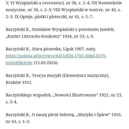
3; VI Wyspiański a recenzenci, nr 38, s. 2–4; VII Nastawienie
muzyczne, nr 39, s. 2–3; VIII Wyspiański w teatrze, nr 40, s.
2–3; IX Opinje, plotki i ploteczki, nr 41, s. 5–7.
Raczyński B., Stanisław Wyspiański o powstaniu jasełek,
„Kurier Literacko-Naukowy” 1934, nr 53, s. 6.
Raczyński B., Stara piosenka, Lipsk 1907, nuty,
https://polona.pl/preview/4415df36-1702-4bbd-8370-
6e644f4b9c8e
(15.09.2024).
Raczyński B., Teorya muzyki (Elementarz muzyczny),
Kraków 1911.
Raczyńskiego wypadek, „Nowości Illustrowane” 1922, nr 23,
s. 3–4.
Raczyński B., O naszą pieśń ludową, „Muzyka i Śpiew” 1926,
nr 63, s. 1–3.