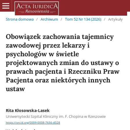
Strona domowa
/
Archiwum
/
Tom 52 Nr 134 (2026)
/
Artykuły
Obowiązek zachowania tajemnicy
zawodowej przez lekarzy i
psychologów w świetle
projektowanych zmian do ustawy o
prawach pacjenta i Rzeczniku Praw
Pacjenta oraz niektórych innych
ustaw
Rita Kłosowska-Lasek
Uniwersytecki Szpital Kliniczny im. F. Chopina w Rzeszowie
https://orcid.org/0009-0008-7656-4028