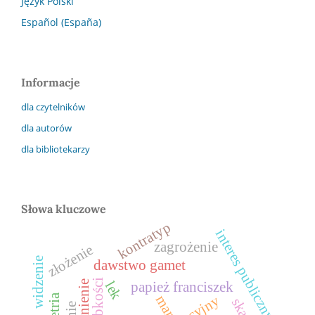
Język Polski
Español (España)
Informacje
dla czytelników
dla autorów
dla bibliotekarzy
Słowa kluczowe
kontratyp
interes publiczny
zagrożenie
złożenie
widzenie
dawstwo gamet
lek
papież franciszek
mar