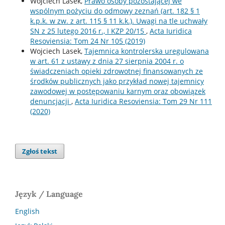
Wojciech Lasek,
Prawo osoby pozostającej we
wspólnym pożyciu do odmowy zeznań (art. 182 § 1
k.p.k. w zw. z art. 115 § 11 k.k.). Uwagi na tle uchwały
SN z 25 lutego 2016 r., I KZP 20/15
,
Acta Iuridica
Resoviensia: Tom 24 Nr 105 (2019)
Wojciech Lasek,
Tajemnica kontrolerska uregulowana
w art. 61 z ustawy z dnia 27 sierpnia 2004 r. o
świadczeniach opieki zdrowotnej finansowanych ze
środków publicznych jako przykład nowej tajemnicy
zawodowej w postępowaniu karnym oraz obowiązek
denuncjacji
,
Acta Iuridica Resoviensia: Tom 29 Nr 111
(2020)
Zgłoś tekst
Język / Language
English