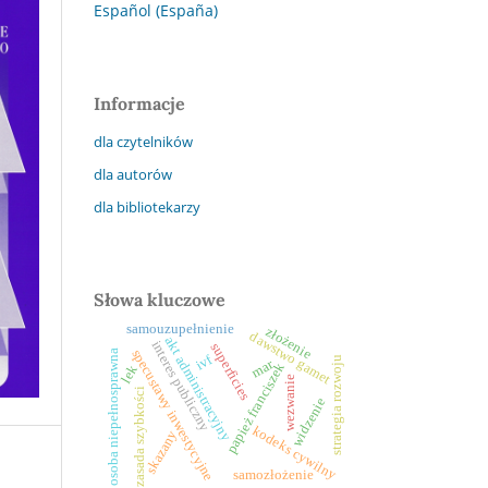
Español (España)
Informacje
dla czytelników
dla autorów
dla bibliotekarzy
Słowa kluczowe
samouzupełnienie
złożenie
dawstwo gamet
akt administracyjny
interes publiczny
superficies
specustawy inwestycyjne
osoba niepełnosprawna
ivf
strategia rozwoju
mar
papież franciszek
lek
wezwanie
zasada szybkości
widzenie
kodeks cywilny
skazany
samozłożenie