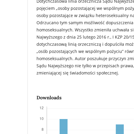
Dotychczasowa linia orzecznicza Sądu Najwyższ
pojęciem „osoby pozostającej we wspólnym poży
osoby pozostające w związku heteroseksualny 
Odrzucano tym samym możliwość dopuszczenia
homoseksualnych. Wszystko zmieniła uchwała s
Najwyższego z dnia 25 lutego 2016 r., I KZP 20/15
dotychczasową linią orzeczniczą i dopuściła moż
„osób pozostających we wspólnym pożyciu” równ
homoseksualnych. Autor poszukuje przyczyn zmia
Sądu Najwyższego nie tylko w przepisach prawa,
zmieniającej się świadomości społecznej.
Downloads