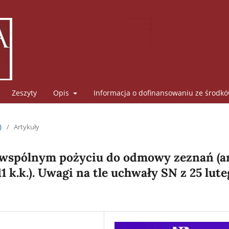
Zeszyty
Opis
Informacja o dofinansowaniu ze środk
)
/
Artykuły
 wspólnym pożyciu do odmowy zeznań (ar
§ 11 k.k.). Uwagi na tle uchwały SN z 25 lut