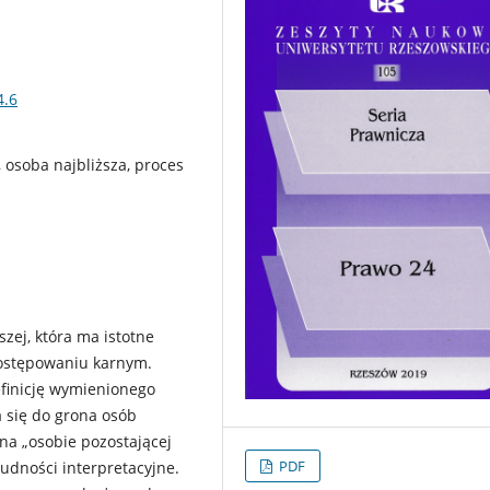
4.6
, osoba najbliższa, proces
zej, która ma istotne
ostępowaniu karnym.
finicję wymienionego
a się do grona osób
 na „osobie pozostającej
PDF
udności interpretacyjne.