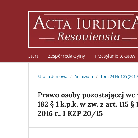
Start
Zespół redakcyjny
Przesyłanie tekstów
Strona domowa
/
Archiwum
/
Tom 24 Nr 105 (2019
Prawo osoby pozostającej we
182 § 1 k.p.k. w zw. z art. 115 
2016 r., I KZP 20/15