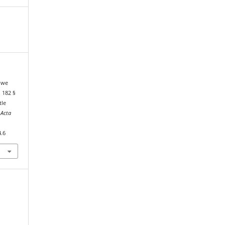
j we
 182 §
tle
.
Acta
4.6