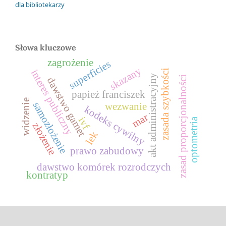
dla bibliotekarzy
Słowa kluczowe
zagrożenie
superficies
skazany
interes publiczny
zasada szybkości
akt administracyjny
zasad proporcjonalności
dawstwo gamet
papież franciszek
widzenie
samozłożenie
wezwanie
kodeks cywilny
mar
ivf
optometria
złożenie
lek
prawo zabudowy
dawstwo komórek rozrodczych
kontratyp